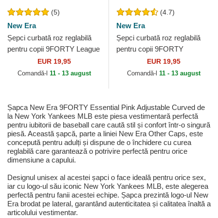
(5)
(4.7)
New Era
New Era
Șepci curbată roz reglabilă
Șepci curbată roz reglabilă
pentru copii 9FORTY League
pentru copii 9FORTY
Essential de New York
Essential de New York
EUR 19,95
EUR 19,95
Yankees MLB de New Era
Yankees MLB de New Era
Comandă-l
11 - 13 august
Comandă-l
11 - 13 august
Șapca New Era 9FORTY Essential Pink Adjustable Curved de
la New York Yankees MLB este piesa vestimentară perfectă
pentru iubitorii de baseball care caută stil și confort într-o singură
piesă. Această șapcă, parte a liniei New Era Other Caps, este
concepută pentru adulți și dispune de o închidere cu curea
reglabilă care garantează o potrivire perfectă pentru orice
dimensiune a capului.
Designul unisex al acestei șapci o face ideală pentru orice sex,
iar cu logo-ul său iconic New York Yankees MLB, este alegerea
perfectă pentru fanii acestei echipe. Șapca prezintă logo-ul New
Era brodat pe lateral, garantând autenticitatea și calitatea înaltă a
articolului vestimentar.