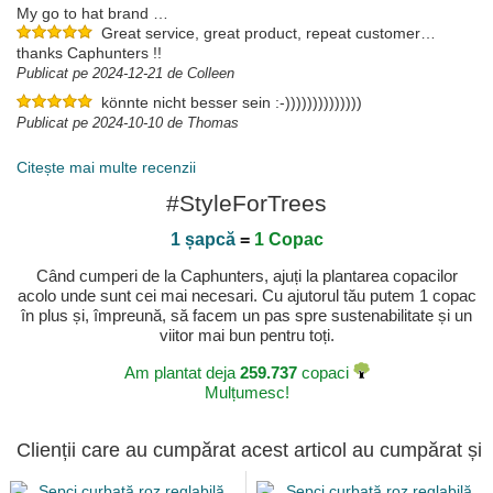
My go to hat brand …
Great service, great product, repeat customer…
thanks Caphunters !!
Publicat pe 2024-12-21 de Colleen
könnte nicht besser sein :-))))))))))))))
Publicat pe 2024-10-10 de Thomas
Citește mai multe recenzii
#StyleForTrees
1 șapcă
=
1 Copac
Când cumperi de la Caphunters, ajuți la plantarea copacilor
acolo unde sunt cei mai necesari. Cu ajutorul tău putem 1 copac
în plus și, împreună, să facem un pas spre sustenabilitate și un
viitor mai bun pentru toți.
Am plantat deja
259.737
copaci
Mulțumesc!
Clienții care au cumpărat acest articol au cumpărat și