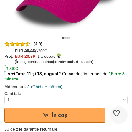
(4.8)
EUR
25,95
(-20%)
Preţ:
EUR 20,76
1 x copac
(În coș pentru contribuție
reîmpăduri
planeta)
În stoc
Îl vrei între 11 și 13, august?
Comandați în termen de
15 ore 3
minute
Mărime unică
(Ghid de mărimi)
Cantitate
În coș
30 de zile garanție returnare