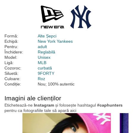
Formă:
Alte Șepci
Echipă:
New York Yankees
Pentru:
adult
Închidere:
Reglabilă
Model:
Unisex
Ligă:
MLB
Cozoroc:
curbată
Siluetă:
9FORTY
Culoare:
Roz
Condiție:
Nou; 100% autentic
Imagini ale clienților
Etichetează-ne
Instagram
și folosește hashtagul
#caphunters
pentru ca fotografiile tale să apară aici