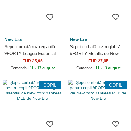
New Era
New Era
Șepci curbată roz reglabilă
Șepci curbată roz reglabilă
9FORTY League Essential
9FORTY Metallic de New
de New York Yankees MLB
York Yankees MLB de New
EUR 25,95
EUR 27,95
de New Era
Era
Comandă-l
11 - 13 august
Comandă-l
11 - 13 august
COPIL
COPIL