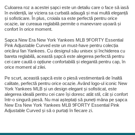
Culoarea roz a acestei șapci este un detaliu care o face să iasă
în evidență, iar viziera sa curbată adaugă și mai multă eleganță
și sofisticare. În plus, croiala sa este perfectă pentru orice
ocazie, iar cureaua reglabilă permite o manevrare ușoară și
confort în orice moment.
Șapca New Era New York Yankees MLB 9FORTY Essential
Pink Adjustable Curved este un must-have pentru colecția
oricărui fan Yankees. Cu designul său unisex și închiderea cu
bareta reglabilă, această șapcă este alegerea perfectă pentru
cei care caută o opțiune confortabilă și elegantă pentru cap, în
orice moment al zilei.
Pe scurt, această șapcă este o piesă vestimentară de înaltă
calitate, perfectă pentru orice ocazie. Având logo-ul iconic New
York Yankees MLB și un design elegant și sofisticat, este
alegerea ideală pentru cei care își doresc atât stil, cât și confort
într-o singură piesă. Nu mai așteptați să puneți mâna pe șapca
New Era New York Yankees MLB 9FORTY Essential Pink
Adjustable Curved și să o purtați în fiecare zi.