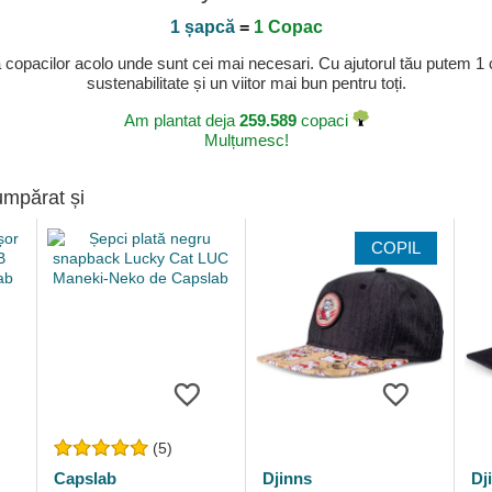
1 șapcă
=
1 Copac
a copacilor acolo unde sunt cei mai necesari. Cu ajutorul tău putem 1
sustenabilitate și un viitor mai bun pentru toți.
Am plantat deja
259.589
copaci
Mulțumesc!
umpărat și
COPIL
(5)
Capslab
Djinns
Dj