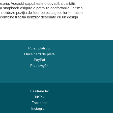
riu. Această șapcă este o dovadă a calității,
ea snapback asigură o potrivire confortabilă, în timp
nsolideze poziția de lider pe piața șepcilor tematice,
ă combine tradiția benzilor desenate cu un design
Puteți plăti cu:
Orice card de plată
PayPal
Przelewy24
Găsiți-ne la:
TikTok
Facebook
Instagram