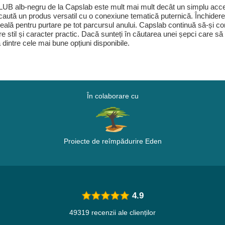
B alb-negru de la Capslab este mult mai mult decât un simplu acceso
are caută un produs versatil cu o conexiune tematică puternică. Închider
 ideală pentru purtare pe tot parcursul anului. Capslab continuă să-și co
e stil și caracter practic. Dacă sunteți în căutarea unei șepci care s
 dintre cele mai bune opțiuni disponibile.
În colaborare cu
Proiecte de reîmpădurire Eden
4.9
49319 recenzii ale clienților