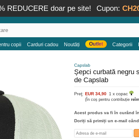
% REDUCERE doar pe site!
Cupon:
CH2
Outlet
ntru copii
Carduri cadou
Noutăți
Categorii
Capslab
Șepci curbată negru
de Capslab
Preţ:
EUR 34,90
1 x copac
(În coș pentru contribuție
reî
Acest produs va fi în curând î
Doriți să primiți un e-mail cân