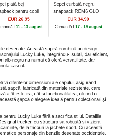
ci plată bej
Șepci curbată negru
apback pentru copii
snapback REM6 GLO
cky Cat Linen de
Rick Sanchez Rick și
EUR 26,95
EUR 34,90
inns
Morty de Capslab
mandă-l
11 - 13 august
Comandă-l
17 - 19 august
ile desenate. Această șapcă combină un design
onajului Lucky Luke, integrându-l subtil, dar eficient,
ri alb-negru nu numai că oferă versatilitate, dar
ținută casual.
ivi diferitelor dimensiuni ale capului, asigurând
eastă șapcă, fabricată din materiale rezistente, care
ă atât estetica, cât și funcționalitatea, oferind o
 această șapcă o alegere ideală pentru colecționari și
pentru Lucky Luke fără a sacrifica stilul. Detaliile
esignul trucker, cu structura sa robustă și viziera
căminte, de la tricouri la jachete sport. Cu această
blematice personaje din benzile desenate occidentale.