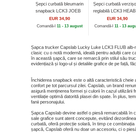
Șepci curbată bleumarin
Șepci curbată verzișo
snapback LCK3 JOEB
reglabilă LCK3 HEAB
Joe Dalton Lucky Luke
Lucky Luke de Capsl
EUR 34,90
EUR 34,90
de Capslab
Comandă-l
11 - 13 august
Comandă-l
11 - 13 aug
Șapca trucker Capslab Lucky Luke LCK3 FLUB alb-ne
clasic cu o notă modernă, ideală pentru adulții care c
în această șapcă, care se remarcă prin stilul său truck
evidențiază și logo-ul și detaliile grafice de pe față,
Închiderea snapback este o altă caracteristică cheie a
confort pe tot parcursul zilei. Capslab, un brand renumi
asigură menținerea formei și culorii în cazul utilizării
ventilație optimă datorită plasei din spate. În plus, 
fanii personajului.
Șapca Capslab devine astfel o piesă remarcabilă în col
sale grafice sunt atent concepute, evitând dezordinea 
curbată, oferă protecție solară, în timp ce combinația
șapcă, Capslab oferă nu doar un accesoriu, ci o piesă