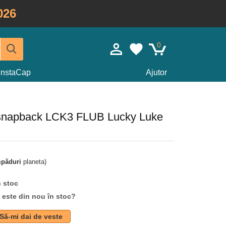
026
0
InstaCap
Ajutor
 snapback LCK3 FLUB Lucky Luke
mpăduri
planeta)
n stoc
d este din nou în stoc?
Să-mi dai de veste