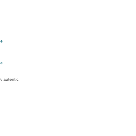
ke
k
ke
 autentic