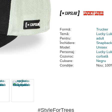
Formă:
Trucker
Temă:
Lucky Lu
Pentru:
adult
Închidere:
Snapbac
Model:
Unisex
Personaj:
Lucky Lu
Cozoroc:
curbată
Culoare:
Negru
Condiție:
Nou; 100%
#StyleForTrees