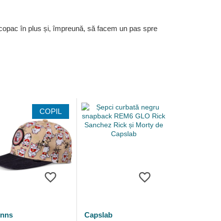
 copac în plus și, împreună, să facem un pas spre
COPIL
inns
Capslab