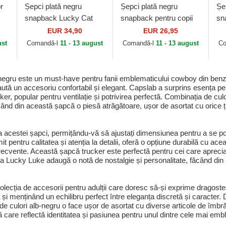
r
Șepci plată negru
Șepci plată negru
Șep
snapback Lucky Cat
snapback pentru copii
sn
ab
LUC Maneki-Neko de
Lucky Cat Linen Rev de
Lu
EUR 34,90
EUR 26,95
Capslab
Djinns
Dj
ust
Comandă-l
11 - 13 august
Comandă-l
11 - 13 august
Co
gru este un must-have pentru fanii emblematicului cowboy din benz
aută un accesoriu confortabil și elegant. Capslab a surprins esența pers
er, popular pentru ventilație și potrivirea perfectă. Combinația de culo
 făcând din această șapcă o piesă atrăgătoare, ușor de asortat cu orice 
 acestei șapci, permițându-vă să ajustați dimensiunea pentru a se potr
t pentru calitatea și atenția la detalii, oferă o opțiune durabilă cu ac
 frecvente. Această șapcă trucker este perfectă pentru cei care apreciaz
tema Lucky Luke adaugă o notă de nostalgie și personalitate, făcând din
ecția de accesorii pentru adulții care doresc să-și exprime dragostea 
și menținând un echilibru perfect între eleganța discretă și caracter. D
 de culori alb-negru o face ușor de asortat cu diverse articole de îmbră
 care reflectă identitatea și pasiunea pentru unul dintre cele mai em