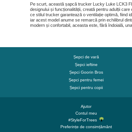
Pe scurt, această șapcă trucker Lucky Luke LCK3 FLU
designului și funcționalității, creată pentru adulții c
ce stilul trucker garantează o ventilație optimă, fiind
iar acest model anume se remarcă prin echilibrul dintr
modern și confortabil, aceasta este, fără îndoială, una
Șepci de vară
Șepci ieftine
Șepci Goorin Bros
Șepci pentru femei
Șepci pentru copii
Ajutor
Contul meu
#StyleForTrees
Preferințe de consimțământ