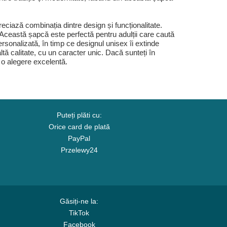
iază combinația dintre design și funcționalitate.
. Această șapcă este perfectă pentru adulții care caută
personalizată, în timp ce designul unisex îi extinde
ltă calitate, cu un caracter unic. Dacă sunteți în
 o alegere excelentă.
Puteți plăti cu:
Orice card de plată
PayPal
Przelewy24
Găsiți-ne la:
TikTok
Facebook