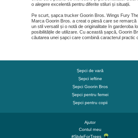
o alegere excelentă pentru diferite stiluri și situații.
Pe scurt, șapca trucker Goorin Bros. Wings Fury The 
Marca Goorin Bros. a creat o piesă care se remarcă nu 
un stil versatil și o notă de originalitate în garderoba 
posibilitățile de utilizare. Cu această șapcă, Goorin B
căutarea unei șapci care combină caracterul practic cu
Șepci de vară
Șepci ieftine
Șepci Goorin Bros
Șepci pentru femei
Șepci pentru copii
Ajutor
Contul meu
#StyleForTrees