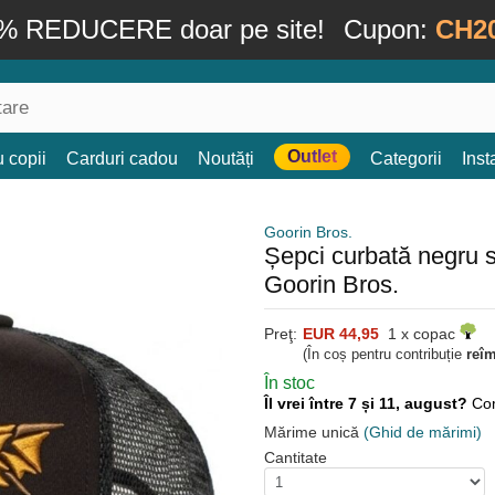
% REDUCERE doar pe site!
Cupon:
CH2
Outlet
 copii
Carduri cadou
Noutăți
Categorii
Ins
Goorin Bros.
Șepci curbată negru
Goorin Bros.
Preţ:
EUR 44,95
1 x copac
(În coș pentru contribuție
reî
În stoc
Îl vrei între 7 și 11, august?
Co
Mărime unică
(Ghid de mărimi)
Cantitate