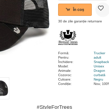
În coș
30 de zile garanție returnare
Formă:
Trucker
Pentru:
adult
Închidere:
Snapbac
Model:
Unisex
Animale:
Dragon
Cozoroc:
curbată
Culoare:
Negru
Condiție:
Nou; 100%
#StyleForTrees