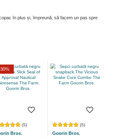
 copac în plus și, împreună, să facem un pas spre
-30%
(5)
(5)
orin Bros.
Goorin Bros.