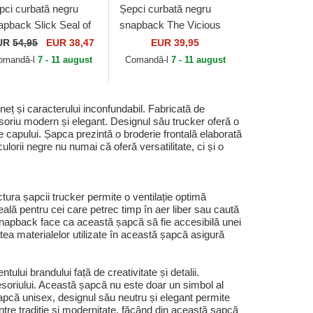
pci curbată negru
Șepci curbată negru
apback Slick Seal of
snapback The Vicious
proval Nautical
Snake Core Combo The
UR
54,95
EUR 38,47
EUR 39,95
nsense The Farm
Farm Goorin Bros.
omandă-l
7 - 11 august
Comandă-l
7 - 11 august
orin Bros.
ț și caracterului inconfundabil. Fabricată de
esoriu modern și elegant. Designul său trucker oferă o
le capului. Șapca prezintă o broderie frontală elaborată
lorii negre nu numai că oferă versatilitate, ci și o
tura șapcii trucker permite o ventilație optimă
deală pentru cei care petrec timp în aer liber sau caută
 snapback face ca această șapcă să fie accesibilă unei
tatea materialelor utilizate în această șapcă asigură
ui brandului față de creativitate și detalii.
esoriului. Această șapcă nu este doar un simbol al
a șapcă unisex, designul său neutru și elegant permite
între tradiție și modernitate, făcând din această șapcă