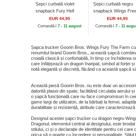
Șepci curbată violet
Șepci curbată negru
snapback Fury Hell
snapback Wings Fre
Hath No Wings The
The Farm Goorin Bro
EUR 44,95
EUR 44,95
Farm Goorin Bros.
Comandă-l
7 - 11 august
Comandă-l
7 - 11 augu
Șapca trucker Goorin Bros. Wings Fury The Farm cu dr
renumitul brand Goorin Bros., această șapcă combină st
croială clasică și confortabilă, în timp ce închiderea 
care înfățișează un dragon înaripat, simbol al forței și
notă elegantă și discretă, făcând ca această șapcă să
Această piesă Goorin Bros. nu este doar un accesoriu e
datorită plasei din spate, facilitând circulația aerului
o șapcă funcțională care nu face compromisuri în ceea
game largi de utilizatori, de la bărbați la femei, adaptâ
durabilitate și rezistență, atribute care caracterizea
Designul acestei șapci trucker cu dragon negru Wings 
Dragonul, elementul central al designului, este brodat
stilului, ci și o declarație de identitate pentru cei ca
oricui să o poarte cu încredere și personalitate. Stilu