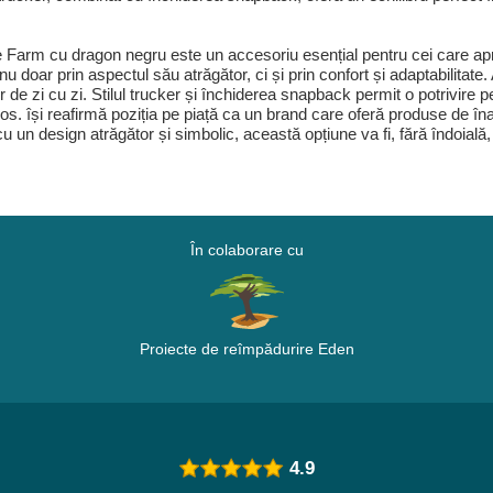
Farm cu dragon negru este un accesoriu esențial pentru cei care aprec
doar prin aspectul său atrăgător, ci și prin confort și adaptabilitate
lor de zi cu zi. Stilul trucker și închiderea snapback permit o potrivire 
ros. își reafirmă poziția pe piață ca un brand care oferă produse de îna
 un design atrăgător și simbolic, această opțiune va fi, fără îndoială,
În colaborare cu
Proiecte de reîmpădurire Eden
4.9