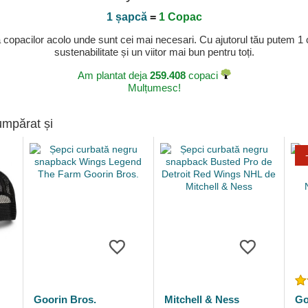
1 șapcă
=
1 Copac
a copacilor acolo unde sunt cei mai necesari. Cu ajutorul tău putem 1
sustenabilitate și un viitor mai bun pentru toți.
Am plantat deja
259.408
copaci
Mulțumesc!
umpărat și
Goorin Bros.
Mitchell & Ness
Go