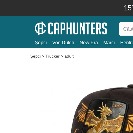
15
Șepci
Von Dutch
New Era
Mărci
Pentru
Șepci
>
Trucker
>
adult