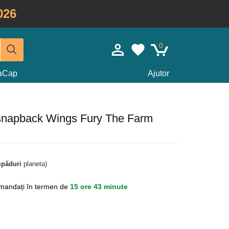
026
0
taCap
Ajutor
 snapback Wings Fury The Farm
mpăduri
planeta)
mandați în termen de
15 ore 43 minute