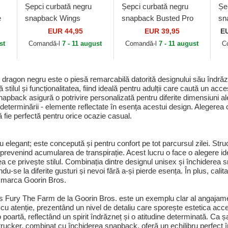
Șepci curbată negru
Șepci curbată negru
Șe
e
snapback Wings
snapback Busted Pro
sn
s.
Legend The Farm
de Detroit Red Wings
Ap
EUR 44,95
EUR 39,95
E
Goorin Bros.
NHL de Mitchell & Ness
No
st
Comandă-l
7 - 11 august
Comandă-l
7 - 11 august
C
Go
agon negru este o piesă remarcabilă datorită designului său îndrăzne
ilul și funcționalitatea, fiind ideală pentru adulții care caută un acc
snapback asigură o potrivire personalizată pentru diferite dimensiuni a
 determinării - elemente reflectate în esența acestui design. Alegerea cu
 fie perfectă pentru orice ocazie casual.
legant; este concepută și pentru confort pe tot parcursul zilei. Struc
 și prevenind acumularea de transpirație. Acest lucru o face o alegere i
 ce privește stilul. Combinația dintre designul unisex și închiderea
ndu-se la diferite gusturi și nevoi fără a-și pierde esența. În plus, cali
ză marca Goorin Bros.
Fury The Farm de la Goorin Bros. este un exemplu clar al angajamentul
 cu atenție, prezentând un nivel de detaliu care sporește estetica acc
re o poartă, reflectând un spirit îndrăzneț și o atitudine determinată. C
l trucker, combinat cu închiderea snapback, oferă un echilibru perfect 