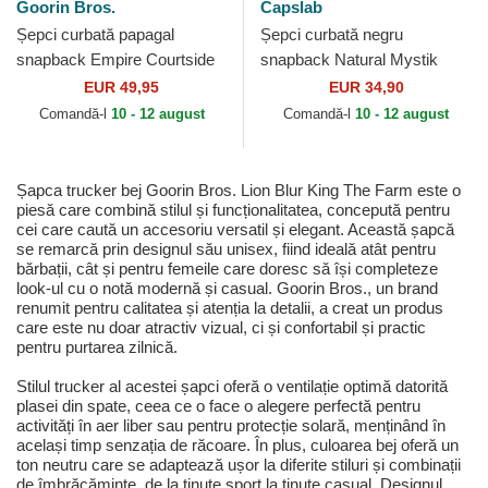
Goorin Bros.
Capslab
Șepci curbată papagal
Șepci curbată negru
snapback Empire Courtside
snapback Natural Mystik
The Farm Goorin Bros.
MYS Leu Fiare mitice de
EUR 49,95
EUR 34,90
Capslab
Comandă-l
10 - 12 august
Comandă-l
10 - 12 august
Șapca trucker bej Goorin Bros. Lion Blur King The Farm este o
piesă care combină stilul și funcționalitatea, concepută pentru
cei care caută un accesoriu versatil și elegant. Această șapcă
se remarcă prin designul său unisex, fiind ideală atât pentru
bărbații, cât și pentru femeile care doresc să își completeze
look-ul cu o notă modernă și casual. Goorin Bros., un brand
renumit pentru calitatea și atenția la detalii, a creat un produs
care este nu doar atractiv vizual, ci și confortabil și practic
pentru purtarea zilnică.
Stilul trucker al acestei șapci oferă o ventilație optimă datorită
plasei din spate, ceea ce o face o alegere perfectă pentru
activități în aer liber sau pentru protecție solară, menținând în
același timp senzația de răcoare. În plus, culoarea bej oferă un
ton neutru care se adaptează ușor la diferite stiluri și combinații
de îmbrăcăminte, de la ținute sport la ținute casual. Designul