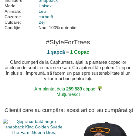
Închidere:
Snapback
Model:
Unisex
Animale:
Leu
Cozoroc:
curbată
Culoare:
Bej
Condiție:
Nou; 100% autentic
#StyleForTrees
1 șapcă
=
1 Copac
Când cumperi de la Caphunters, ajuți la plantarea copacilor
acolo unde sunt cei mai necesari. Cu ajutorul tău putem 1 copac
în plus și, împreună, să facem un pas spre sustenabilitate și un
viitor mai bun pentru toți.
Am plantat deja
259.589
copaci
Mulțumesc!
Clienții care au cumpărat acest articol au cumpărat și