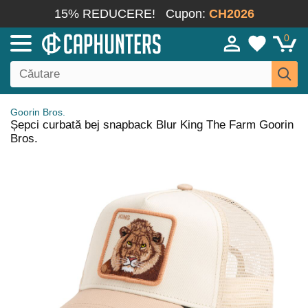
15% REDUCERE!
Cupon:
CH2026
0
Goorin Bros.
Șepci curbată bej snapback Blur King The Farm Goorin
Bros.