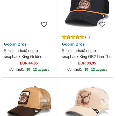
(5)
Goorin Bros.
Goorin Bros.
Șepci curbată negru
Șepci curbată negru
snapback King Golden
snapback King GB2 Lion The
Suede The Farm Goorin
Rocker The Farm Goorin
EUR 44,95
EUR 39,95
Bros.
Bros.
Comandă-l
10 - 12 august
Comandă-l
10 - 12 august