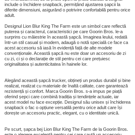
include o închidere snapback, permițând ajustarea șapcii la
diferite dimensiuni, asigurând o potrivire confortabilă pentru orice
adult.
Designul Lion Blur King The Farm este un simbol care reflectă
puterea și caracterul, caracteristici pe care Goorin Bros. le-a
surprins cu măiestrie în această șapcă. Imaginea leului, redată
într-un stil casual și modern, adaugă o notă specială ce face ca
acest accesoriu să iasă în evidență față de alte modele
convenționale. Această șapcă nu este doar un accesoriu de zi
cu zi, ci și o declarație de stil pentru cei care prețuiesc
originalitatea și autenticitatea în hainele lor.
Alegând această șapcă trucker, obțineți un produs durabil și bine
realizat, realizat cu materiale de înaltă calitate, care garantează
rezistență și confort. Marca Goorin Bros. s-a impus pe piață
oferind șepci care combină tradiția și tendințele actuale, iar
acest model nu face excepție. Designul său unisex și închiderea
snapback o fac o opțiune versatilă pentru orice adult care își
dorește un accesoriu practic, elegant, cu o identitate unică.
Pe scurt, șapca bej Lion Blur King The Farm de la Goorin Bros.
este o alegere excelentă pentru cei care caută un accesoriu