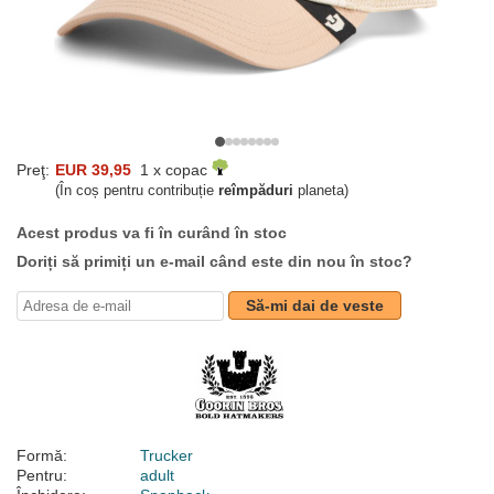
Preţ:
EUR 39,95
1 x copac
(În coș pentru contribuție
reîmpăduri
planeta)
Acest produs va fi în curând în stoc
Doriți să primiți un e-mail când este din nou în stoc?
Să-mi dai de veste
Formă:
Trucker
Pentru:
adult