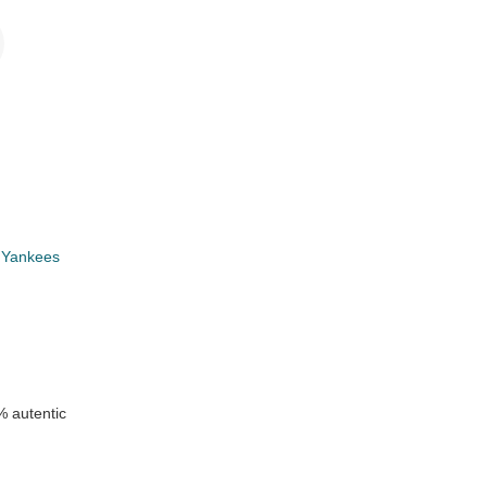
i
 Yankees
n
 autentic