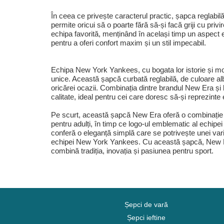
În ceea ce privește caracterul practic, șapca reglabi
permite oricui să o poarte fără să-și facă griji cu pri
echipa favorită, menținând în același timp un aspect 
pentru a oferi confort maxim și un stil impecabil.
Echipa New York Yankees, cu bogata lor istorie și moșt
unice. Această șapcă curbată reglabilă, de culoare alb
oricărei ocazii. Combinația dintre brandul New Era și
calitate, ideal pentru cei care doresc să-și reprezint
Pe scurt, această șapcă New Era oferă o combinație per
pentru adulți, în timp ce logo-ul emblematic al ech
conferă o eleganță simplă care se potrivește unei varie
echipei New York Yankees. Cu această șapcă, New Era 
combină tradiția, inovația și pasiunea pentru sport.
Șepci de vară
Șepci ieftine