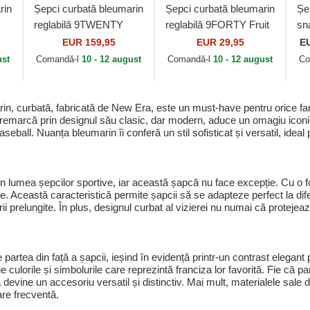
rin
Șepci curbată bleumarin
Șepci curbată bleumarin
Șe
reglabilă 9TWENTY
reglabilă 9FORTY Fruit
sn
Suede de New York
Icon de New York
Cr
EUR 159,95
EUR 29,95
E
w
Yankees MLB de New
Yankees MLB de New
Ne
ust
Comandă-l
10 - 12 august
Comandă-l
10 - 12 august
Co
Era
Era
ML
 curbată, fabricată de New Era, este un must-have pentru orice fan a
emarcă prin designul său clasic, dar modern, aduce un omagiu iconi
ll. Nuanța bleumarin îi conferă un stil sofisticat și versatil, ideal pen
n lumea șepcilor sportive, iar această șapcă nu face excepție. Cu o fo
ate. Această caracteristică permite șapcii să se adapteze perfect la dif
rii prelungite. În plus, designul curbat al vizierei nu numai că proteje
rtea din față a șapcii, ieșind în evidență printr-un contrast elegant p
culorile și simbolurile care reprezintă franciza lor favorită. Fie că pa
ne un accesoriu versatil și distinctiv. Mai mult, materialele sale de î
are frecventă.