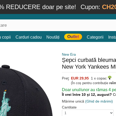
% REDUCERE doar pe site!
Cupon:
CH2
Outlet
 copii
Carduri cadou
Noutăți
Categorii
Ins
New Era
Șepci curbată bleuma
New York Yankees M
Preţ:
EUR 29,95
1 x copac
(În coș pentru contribuție
reî
Doar unul/unor au rămas 4 pen
Îl vrei între 10 și 12, august?
C
Mărime unică
(Ghid de mărimi)
Cantitate