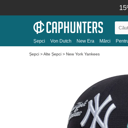
15
Șepci
Von Dutch
New Era
Mărci
Pentru
Șepci
>
Alte Șepci
>
New York Yankees