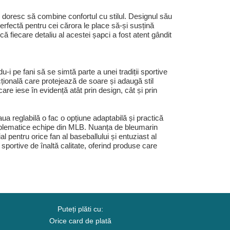
 doresc să combine confortul cu stilul. Designul său
perfectă pentru cei cărora le place să-și susțină
fiecare detaliu al acestei șapci a fost atent gândit
i pe fani să se simtă parte a unei tradiții sportive
cțională care protejează de soare și adaugă stil
e iese în evidență atât prin design, cât și prin
ua reglabilă o fac o opțiune adaptabilă și practică
emblematice echipe din MLB. Nuanța de bleumarin
l pentru orice fan al baseballului și entuziast al
ortive de înaltă calitate, oferind produse care
Puteți plăti cu:
Orice card de plată