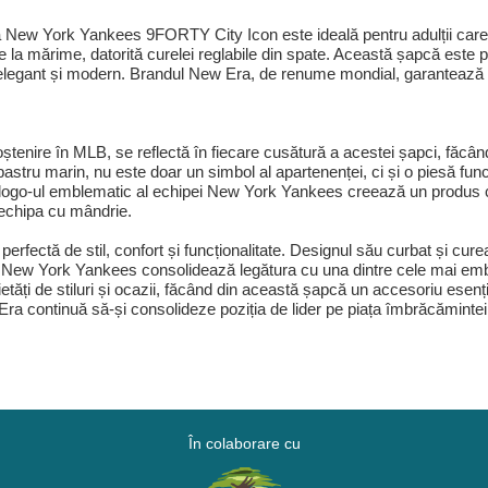
lă New York Yankees 9FORTY City Icon este ideală pentru adulții care
vire la mărime, datorită curelei reglabile din spate. Această șapcă este 
elegant și modern. Brandul New Era, de renume mondial, garantează că 
enire în MLB, se reflectă în fiecare cusătură a acestei șapci, făcându-
astru marin, nu este doar un simbol al apartenenței, ci și o piesă fun
 logo-ul emblematic al echipei New York Yankees creează un produs car
e echipa cu mândrie.
fectă de stil, confort și funcționalitate. Designul său curbat și curea
ipei New York Yankees consolidează legătura cu una dintre cele mai 
tăți de stiluri și ocazii, făcând din această șapcă un accesoriu esenția
continuă să-și consolideze poziția de lider pe piața îmbrăcămintei sp
În colaborare cu