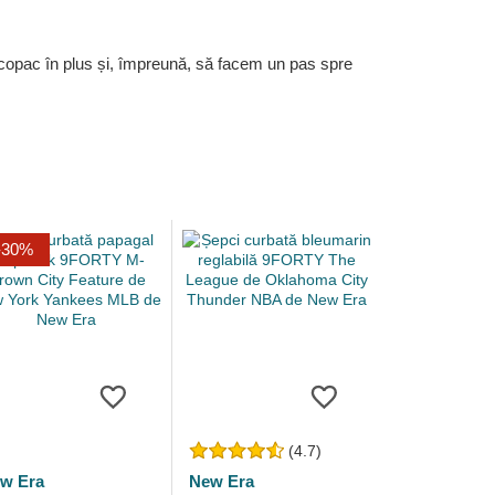
 copac în plus și, împreună, să facem un pas spre
-30%
(4.7)
w Era
New Era