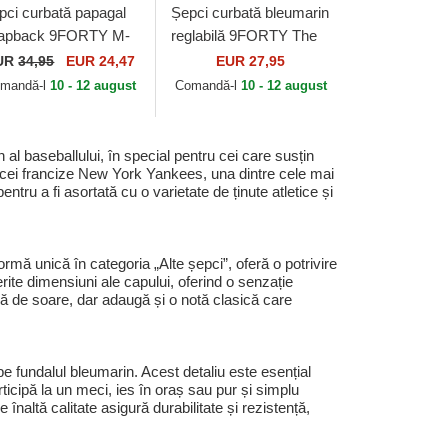
pci curbată papagal
Șepci curbată bleumarin
apback 9FORTY M-
reglabilă 9FORTY The
own City Feature de
League de Oklahoma
UR
34,95
EUR 24,47
EUR 27,95
w York Yankees
City Thunder NBA de
mandă-l
10 - 12 august
Comandă-l
10 - 12 august
B de New Era
New Era
l baseballului, în special pentru cei care susțin
cei francize New York Yankees, una dintre cele mai
tru a fi asortată cu o varietate de ținute atletice și
rmă unică în categoria „Alte șepci”, oferă o potrivire
erite dimensiuni ale capului, oferind o senzație
ază de soare, dar adaugă și o notă clasică care
e fundalul bleumarin. Acest detaliu este esențial
rticipă la un meci, ies în oraș sau pur și simplu
naltă calitate asigură durabilitate și rezistență,