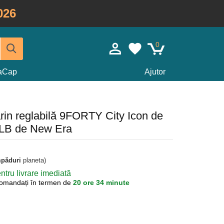
026
0
taCap
Ajutor
rin reglabilă 9FORTY City Icon de
LB de New Era
mpăduri
planeta)
tru livrare imediată
omandați în termen de
20 ore 34 minute