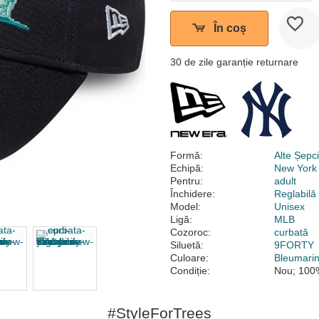
În coș
30 de zile garanție returnare
Formă:
Alte Șepc
Echipă:
New York
Pentru:
adult
Închidere:
Reglabilă
Model:
Unisex
Ligă:
MLB
Cozoroc:
curbată
Siluetă:
9FORTY
Culoare:
Bleumari
Condiție:
Nou; 100%
#StyleForTrees