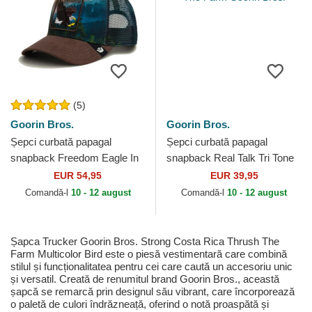
(5)
Goorin Bros.
Goorin Bros.
Șepci curbată papagal
Șepci curbată papagal
snapback Freedom Eagle In
snapback Real Talk Tri Tone
The Element The Farm
The Farm Goorin Bros.
EUR 54,95
EUR 39,95
Goorin Bros.
Comandă-l
10 - 12 august
Comandă-l
10 - 12 august
Șapca Trucker Goorin Bros. Strong Costa Rica Thrush The
Farm Multicolor Bird este o piesă vestimentară care combină
stilul și funcționalitatea pentru cei care caută un accesoriu unic
și versatil. Creată de renumitul brand Goorin Bros., această
șapcă se remarcă prin designul său vibrant, care încorporează
o paletă de culori îndrăzneață, oferind o notă proaspătă și