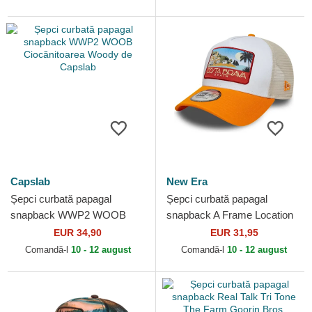
Capslab
New Era
Șepci curbată papagal
Șepci curbată papagal
snapback WWP2 WOOB
snapback A Frame Location
Ciocănitoarea Woody de
Patch de Costa Brava de
EUR 34,90
EUR 31,95
Capslab
New Era
Comandă-l
10 - 12 august
Comandă-l
10 - 12 august