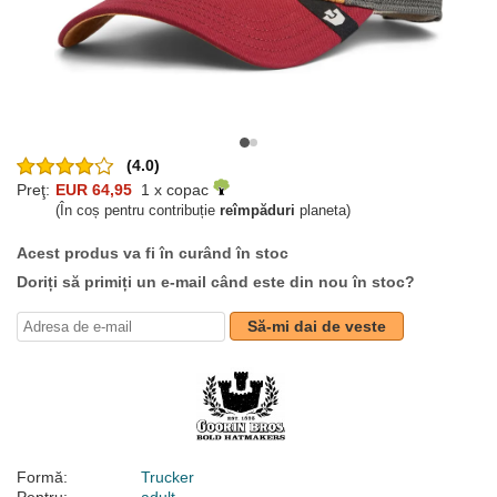
(4.0)
Preţ:
EUR 64,95
1 x copac
(În coș pentru contribuție
reîmpăduri
planeta)
Acest produs va fi în curând în stoc
Doriți să primiți un e-mail când este din nou în stoc?
Să-mi dai de veste
Formă:
Trucker