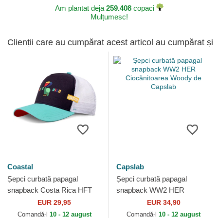
Am plantat deja
259.408
copaci
Mulțumesc!
Clienții care au cumpărat acest articol au cumpărat și
Coastal
Capslab
Șepci curbată papagal
Șepci curbată papagal
snapback Costa Rica HFT
snapback WW2 HER
de Coastal
Ciocănitoarea Woody de
EUR 29,95
EUR 34,90
Capslab
Comandă-l
10 - 12 august
Comandă-l
10 - 12 august