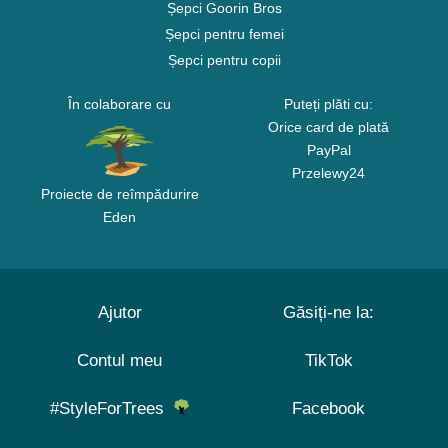
Șepci Goorin Bros
Șepci pentru femei
Șepci pentru copii
În colaborare cu
Puteți plăti cu:
Orice card de plată
PayPal
Przelewy24
Proiecte de reîmpădurire
Eden
Ajutor
Găsiți-ne la:
Contul meu
TikTok
#StyleForTrees
Facebook