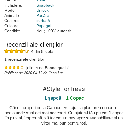
Pentru:
adult
Închidere:
Snapback
Model:
Unisex
Animale:
Pasăre
Cozoroc:
curbată
Culoare:
Papagal
Condiție:
Nou; 100% autentic
Recenzii ale clienților
4 din 5 stele
1 recenzii ale clienților
jolie et de Bonne qualité
Publicat pe 2026-04-19 de Jean Luc
#StyleForTrees
1 șapcă
=
1 Copac
Când cumperi de la Caphunters, ajuți la plantarea copacilor
acolo unde sunt cei mai necesari. Cu ajutorul tău putem 1 copac
în plus și, împreună, să facem un pas spre sustenabilitate și un
viitor mai bun pentru toți.