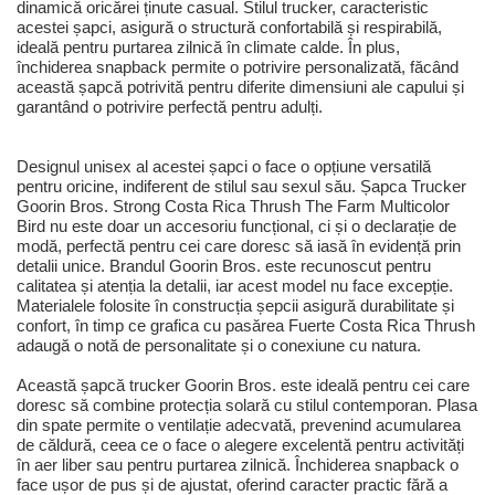
dinamică oricărei ținute casual. Stilul trucker, caracteristic
acestei șapci, asigură o structură confortabilă și respirabilă,
ideală pentru purtarea zilnică în climate calde. În plus,
închiderea snapback permite o potrivire personalizată, făcând
această șapcă potrivită pentru diferite dimensiuni ale capului și
garantând o potrivire perfectă pentru adulți.
Designul unisex al acestei șapci o face o opțiune versatilă
pentru oricine, indiferent de stilul sau sexul său. Șapca Trucker
Goorin Bros. Strong Costa Rica Thrush The Farm Multicolor
Bird nu este doar un accesoriu funcțional, ci și o declarație de
modă, perfectă pentru cei care doresc să iasă în evidență prin
detalii unice. Brandul Goorin Bros. este recunoscut pentru
calitatea și atenția la detalii, iar acest model nu face excepție.
Materialele folosite în construcția șepcii asigură durabilitate și
confort, în timp ce grafica cu pasărea Fuerte Costa Rica Thrush
adaugă o notă de personalitate și o conexiune cu natura.
Această șapcă trucker Goorin Bros. este ideală pentru cei care
doresc să combine protecția solară cu stilul contemporan. Plasa
din spate permite o ventilație adecvată, prevenind acumularea
de căldură, ceea ce o face o alegere excelentă pentru activități
în aer liber sau pentru purtarea zilnică. Închiderea snapback o
face ușor de pus și de ajustat, oferind caracter practic fără a