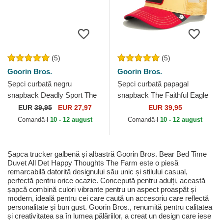
(5)
(5)
Goorin Bros.
Goorin Bros.
Șepci curbată negru
Șepci curbată papagal
snapback Deadly Sport The
snapback The Faithful Eagle
Farm Goorin Bros.
Sport The Farm Goorin Bros.
EUR
39,95
EUR 27,97
EUR 39,95
Comandă-l
10 - 12 august
Comandă-l
10 - 12 august
Șapca trucker galbenă și albastră Goorin Bros. Bear Bed Time
Duvet All Det Happy Thoughts The Farm este o piesă
remarcabilă datorită designului său unic și stilului casual,
perfectă pentru orice ocazie. Concepută pentru adulți, această
șapcă combină culori vibrante pentru un aspect proaspăt și
modern, ideală pentru cei care caută un accesoriu care reflectă
personalitate și bun gust. Goorin Bros., renumită pentru calitatea
și creativitatea sa în lumea pălăriilor, a creat un design care iese