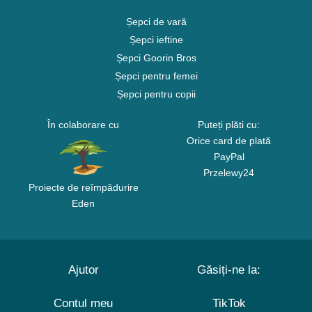
Șepci de vară
Șepci ieftine
Șepci Goorin Bros
Șepci pentru femei
Șepci pentru copii
În colaborare cu
Puteți plăti cu:
Orice card de plată
PayPal
Przelewy24
Proiecte de reîmpădurire
Eden
Ajutor
Găsiți-ne la:
Contul meu
TikTok