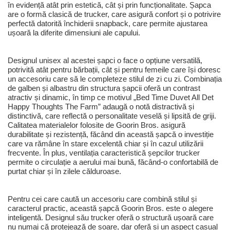
în evidență atât prin estetică, cât și prin funcționalitate. Șapca
are o formă clasică de trucker, care asigură confort și o potrivire
perfectă datorită închiderii snapback, care permite ajustarea
ușoară la diferite dimensiuni ale capului.
Designul unisex al acestei șapci o face o opțiune versatilă,
potrivită atât pentru bărbații, cât și pentru femeile care își doresc
un accesoriu care să le completeze stilul de zi cu zi. Combinația
de galben și albastru din structura șapcii oferă un contrast
atractiv și dinamic, în timp ce motivul „Bed Time Duvet All Det
Happy Thoughts The Farm” adaugă o notă distractivă și
distinctivă, care reflectă o personalitate veselă și lipsită de griji.
Calitatea materialelor folosite de Goorin Bros. asigură
durabilitate și rezistență, făcând din această șapcă o investiție
care va rămâne în stare excelentă chiar și în cazul utilizării
frecvente. În plus, ventilația caracteristică șepcilor trucker
permite o circulație a aerului mai bună, făcând-o confortabilă de
purtat chiar și în zilele călduroase.
Pentru cei care caută un accesoriu care combină stilul și
caracterul practic, această șapcă Goorin Bros. este o alegere
inteligentă. Designul său trucker oferă o structură ușoară care
nu numai că protejează de soare, dar oferă și un aspect casual