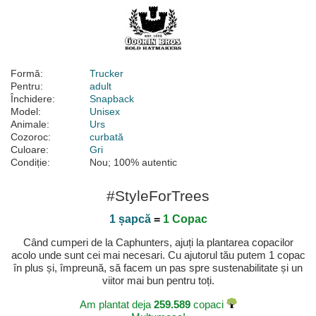
Formă:
Trucker
Pentru:
adult
Închidere:
Snapback
Model:
Unisex
Animale:
Urs
Cozoroc:
curbată
Culoare:
Gri
Condiție:
Nou; 100% autentic
#StyleForTrees
1 șapcă
=
1 Copac
Când cumperi de la Caphunters, ajuți la plantarea copacilor
acolo unde sunt cei mai necesari. Cu ajutorul tău putem 1 copac
în plus și, împreună, să facem un pas spre sustenabilitate și un
viitor mai bun pentru toți.
Am plantat deja
259.589
copaci