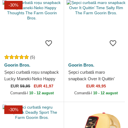
-30%
(5)
Goorin Bros.
Goorin Bros.
Șepci curbată roșu snapback
Șepci curbată maro
Lucky Maneki-Neko Happy
snapback Over It Quittin’
Thoughts The Farm Goorin
Time Salty Rim The Farm
EUR
59,95
EUR 41,97
EUR 49,95
Bros.
Goorin Bros.
Comandă-l
10 - 12 august
Comandă-l
10 - 12 august
-30%