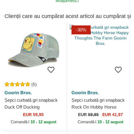
Mulțumesc!
Clienții care au cumpărat acest articol au cumpărat și
-30%
(5)
Goorin Bros.
Goorin Bros.
Șepci curbată gri snapback
Șepci curbată gri snapback
Duck Off Ducking
Rock On Hobby Horse
Autocorrect Happy Thoughts
Happy Thoughts The Farm
EUR 59,95
EUR
59,95
EUR 41,97
The Farm Goorin Bros.
Goorin Bros.
Comandă-l
10 - 12 august
Comandă-l
10 - 12 august