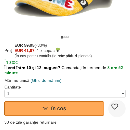
EUR
59,95
(-30%)
Preţ:
EUR 41,97
1 x copac
(În coș pentru contribuție
reîmpăduri
planeta)
În stoc
Îl vrei între 10 și 12, august?
Comandați în termen de
8 ore 52
minute
Mărime unică
(Ghid de mărimi)
Cantitate
În coș
30 de zile garanție returnare