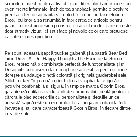
și modern, ideal pentru activități în aer liber, plimbări urbane sau
evenimente informale. Închiderea snapback permite o potrivire
precisă, oferind siguranță și confort în timpul purtării. Goorin
Bros., cu istoria sa renumită în fabricarea de articole pentru
pălării, a creat un design proaspăt cu acest model, care nu este
doar atractiv vizual, ci satisface și nevoile celor care prețuiesc
calitatea și designul bun.
Pe scurt, această șapcă trucker galbenă și albastră Bear Bed
Time Duvet All Det Happy Thoughts The Farm de la Goorin
Bros. reprezintă o combinație perfectă de funcționalitate și stil.
Designul său unisex o face o opțiune accesibilă pentru oricine
dorește să adauge o notă colorată și originală garderobei sale.
Stilul trucker, împreună cu închiderea snapback, asigură o
potrivire confortabilă și sigură, în timp ce marca Goorin Bros.
garantează calitatea și durabilitatea produsului. Ideală pentru cei
cărora le plac accesoriile cu personalitate și detaliile unice,
această șapcă este un exemplu clar al angajamentului față de
inovație și stil care caracterizează Goorin Bros. în fiecare dintre
creațiile sale.