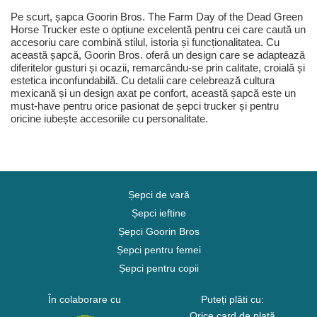
Pe scurt, șapca Goorin Bros. The Farm Day of the Dead Green
Horse Trucker este o opțiune excelentă pentru cei care caută un
accesoriu care combină stilul, istoria și funcționalitatea. Cu
această șapcă, Goorin Bros. oferă un design care se adaptează
diferitelor gusturi și ocazii, remarcându-se prin calitate, croială și
estetica inconfundabilă. Cu detalii care celebrează cultura
mexicană și un design axat pe confort, această șapcă este un
must-have pentru orice pasionat de șepci trucker și pentru
oricine iubește accesoriile cu personalitate.
Șepci de vară
Șepci ieftine
Șepci Goorin Bros
Șepci pentru femei
Șepci pentru copii
În colaborare cu
Puteți plăti cu:
Orice card de plată