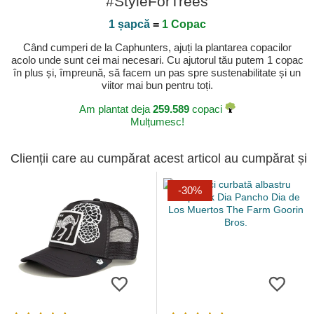
#StyleForTrees
1 șapcă
=
1 Copac
Când cumperi de la Caphunters, ajuți la plantarea copacilor
acolo unde sunt cei mai necesari. Cu ajutorul tău putem 1 copac
în plus și, împreună, să facem un pas spre sustenabilitate și un
viitor mai bun pentru toți.
Am plantat deja
259.589
copaci
Mulțumesc!
Clienții care au cumpărat acest articol au cumpărat și
-30%