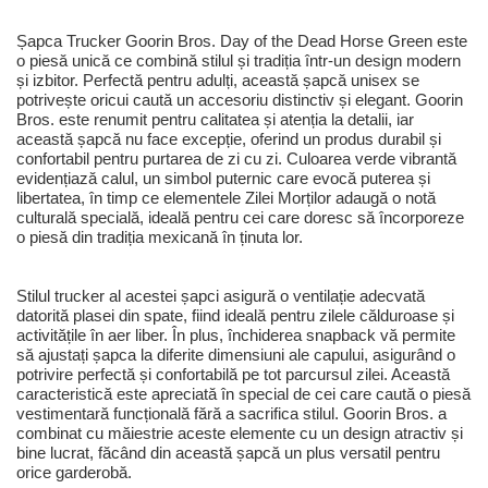
Șapca Trucker Goorin Bros. Day of the Dead Horse Green este
o piesă unică ce combină stilul și tradiția într-un design modern
și izbitor. Perfectă pentru adulți, această șapcă unisex se
potrivește oricui caută un accesoriu distinctiv și elegant. Goorin
Bros. este renumit pentru calitatea și atenția la detalii, iar
această șapcă nu face excepție, oferind un produs durabil și
confortabil pentru purtarea de zi cu zi. Culoarea verde vibrantă
evidențiază calul, un simbol puternic care evocă puterea și
libertatea, în timp ce elementele Zilei Morților adaugă o notă
culturală specială, ideală pentru cei care doresc să încorporeze
o piesă din tradiția mexicană în ținuta lor.
Stilul trucker al acestei șapci asigură o ventilație adecvată
datorită plasei din spate, fiind ideală pentru zilele călduroase și
activitățile în aer liber. În plus, închiderea snapback vă permite
să ajustați șapca la diferite dimensiuni ale capului, asigurând o
potrivire perfectă și confortabilă pe tot parcursul zilei. Această
caracteristică este apreciată în special de cei care caută o piesă
vestimentară funcțională fără a sacrifica stilul. Goorin Bros. a
combinat cu măiestrie aceste elemente cu un design atractiv și
bine lucrat, făcând din această șapcă un plus versatil pentru
orice garderobă.