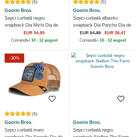
(5)
(5)
Goorin Bros.
Goorin Bros.
Șepci curbată negru
Șepci curbată albastru
snapback Dia Michi Dia de
snapback Dia Pancho Dia de
Los Muertos The Farm
Los Muertos The Farm
EUR 54,95
EUR
54,95
EUR 38,47
Goorin Bros.
Goorin Bros.
Comandă-l
10 - 12 august
Comandă-l
10 - 12 august
-30%
(5)
Goorin Bros.
Goorin Bros.
Șepci curbată maro
Șepci curbată negru
snapback Dia Speedy Dia de
snapback Stallion The Farm