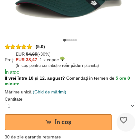
(5.0)
EUR
54,95
(-30%)
Preţ:
EUR 38,47
1 x copac
(În coș pentru contribuție
reîmpăduri
planeta)
În stoc
Îl vrei între 10 și 12, august?
Comandați în termen de
5 ore 0
minute
Mărime unică
(Ghid de mărimi)
Cantitate
În coș
30 de zile garanție returnare