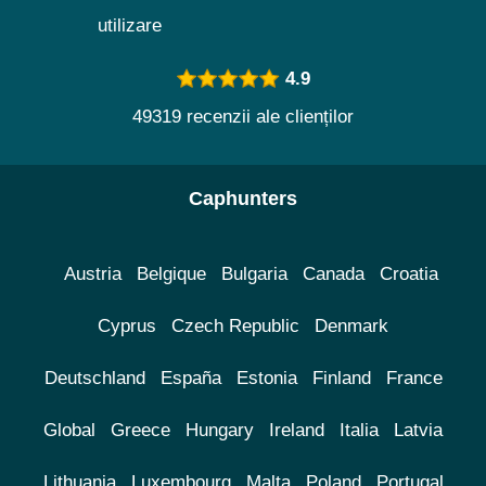
utilizare
4.9
49319 recenzii ale clienților
Caphunters
Austria
Belgique
Bulgaria
Canada
Croatia
Cyprus
Czech Republic
Denmark
Deutschland
España
Estonia
Finland
France
Global
Greece
Hungary
Ireland
Italia
Latvia
Lithuania
Luxembourg
Malta
Poland
Portugal