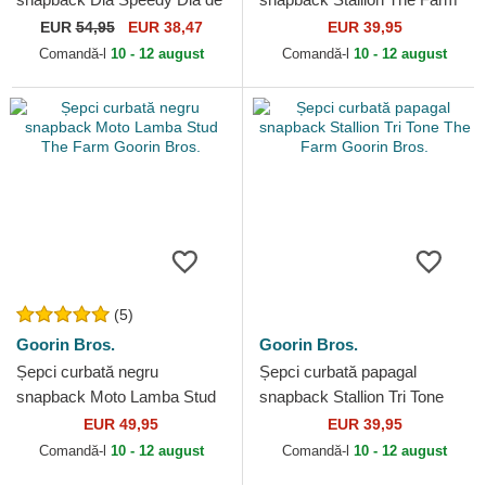
Los Muertos The Farm
Goorin Bros.
EUR
54,95
EUR 38,47
EUR 39,95
Goorin Bros.
Comandă-l
10 - 12 august
Comandă-l
10 - 12 august
(5)
Goorin Bros.
Goorin Bros.
Șepci curbată negru
Șepci curbată papagal
snapback Moto Lamba Stud
snapback Stallion Tri Tone
The Farm Goorin Bros.
The Farm Goorin Bros.
EUR 49,95
EUR 39,95
Comandă-l
10 - 12 august
Comandă-l
10 - 12 august