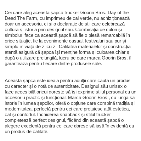
Cei care aleg această șapcă trucker Goorin Bros. Day of the
Dead The Farm, cu imprimeu de cal verde, nu achiziționează
doar un accesoriu, ci și o declarație de stil care celebrează
cultura și istoria prin designul său. Combinația de culori și
simboluri face ca această șapcă să fie o piesă remarcabilă în
orice situație, fie la evenimente casual, festivaluri sau pur și
simplu în viața de zi cu zi. Calitatea materialelor și construcția
atentă asigură că șapca își menține forma și culoarea chiar și
după o utilizare prelungită, lucru pe care marca Goorin Bros. îl
garantează pentru fiecare dintre produsele sale.
Această șapcă este ideală pentru adulții care caută un produs
cu caracter și o notă de autenticitate. Designul său unisex o
face accesibilă oricui dorește să își exprime stilul personal cu un
accesoriu practic și funcțional. Marca Goorin Bros., cu lunga sa
istorie în lumea șepcilor, oferă o opțiune care combină tradiția și
modernitatea, perfectă pentru cei care prețuiesc atât estetica,
cât și confortul. Închiderea snapback și stilul trucker
completează perfect designul, făcând din această șapcă o
alegere excelentă pentru cei care doresc să iasă în evidență cu
un produs de calitate.