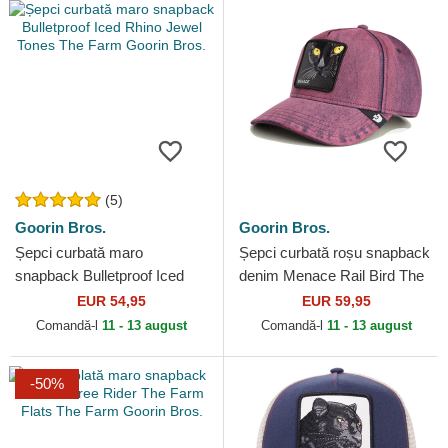
(5)
Goorin Bros.
Goorin Bros.
Șepci curbată maro
Șepci curbată roșu snapback
snapback Bulletproof Iced
denim Menace Rail Bird The
Rhino Jewel Tones The Farm
Showdown The Farm Goorin
EUR 54,95
EUR 59,95
Goorin Bros.
Bros.
Comandă-l
11 - 13 august
Comandă-l
11 - 13 august
-50%