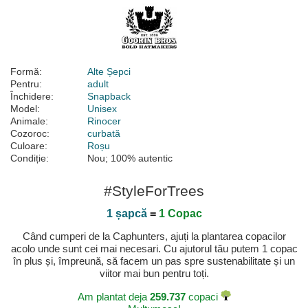
Formă:
Alte Șepci
Pentru:
adult
Închidere:
Snapback
Model:
Unisex
Animale:
Rinocer
Cozoroc:
curbată
Culoare:
Roșu
Condiție:
Nou; 100% autentic
#StyleForTrees
1 șapcă
=
1 Copac
Când cumperi de la Caphunters, ajuți la plantarea copacilor
acolo unde sunt cei mai necesari. Cu ajutorul tău putem 1 copac
în plus și, împreună, să facem un pas spre sustenabilitate și un
viitor mai bun pentru toți.
Am plantat deja
259.737
copaci