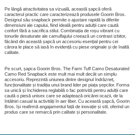
Pe lângă atractivitatea sa vizuală, această șapcă oferă
caracterul practic care caracterizează produsele Goorin Bros.
Designul său snapback permite o ajustare rapidă la diferite
dimensiuni ale capului, fiind ideală pentru adulții care caută
confort fără a sacrifica stilul. Combinația de roșu vibrant cu
tonurile desaturate ale camuflajului creează un contrast izbitor,
făcând din această șapcă un accesoriu esențial pentru cei
cărora le place să iasă în evidență cu piese originale și de înaltă
calitate.
Pe scurt, șapca Goorin Bros. The Farm Tuff Camo Desaturated
Camo Red Snapback este mult mai mult decât un simplu
accesoriu. Reprezintă uniunea dintre designul îndrăzneț,
funcționalitate și tradiția unui brand lider pe piața șepcilor. Forma
sa unică și închiderea reglabilă o fac potrivită pentru adulții care
caută o piesă unisex care se adaptează oricărei ocazii, de la
întâlniri casual la activități în aer liber. Cu această șapcă, Goorin
Bros. își reafirmă angajamentul față de inovație și stil, oferind un
produs care se remarcă prin calitate și personalitate.