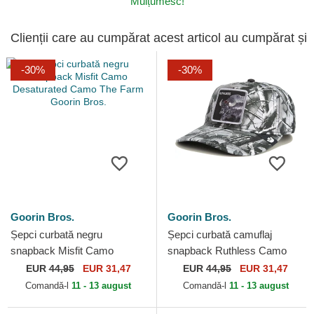
Mulțumesc!
Clienții care au cumpărat acest articol au cumpărat și
-30%
-30%
Goorin Bros.
Goorin Bros.
Șepci curbată negru
Șepci curbată camuflaj
snapback Misfit Camo
snapback Ruthless Camo
Desaturated Camo The Farm
Desaturated Camo The Farm
EUR
44,95
EUR 31,47
EUR
44,95
EUR 31,47
Goorin Bros.
Goorin Bros.
Comandă-l
11 - 13 august
Comandă-l
11 - 13 august