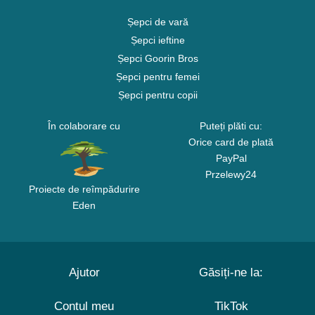
Șepci de vară
Șepci ieftine
Șepci Goorin Bros
Șepci pentru femei
Șepci pentru copii
În colaborare cu
Puteți plăti cu:
Orice card de plată
PayPal
Przelewy24
Proiecte de reîmpădurire
Eden
Ajutor
Găsiți-ne la:
Contul meu
TikTok