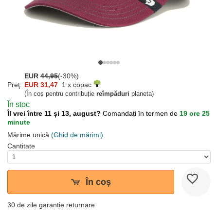
EUR
44,95
(-30%)
Preţ:
EUR 31,47
1 x copac
(În coș pentru contribuție
reîmpăduri
planeta)
În stoc
Îl vrei între 11 și 13, august?
Comandați în termen de
19 ore 25
minute
Mărime unică
(Ghid de mărimi)
Cantitate
În coș
30 de zile garanție returnare