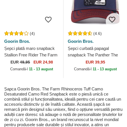
(4)
(4.6)
Goorin Bros.
Goorin Bros.
Șepci plată maro snapback
Șepci curbată papagal
Stallion Free Rider The Farm
snapback The Panther The
Flats The Farm Goorin Bros.
Farm Goorin Bros.
EUR
49,95
EUR 24,98
EUR 39,95
Comandă-l
11 - 13 august
Comandă-l
11 - 13 august
Șapca Goorin Bros. The Farm Rhinoceros Tuff Camo
Desaturated Camo Red Snapback este o piesă unică ce
combină stilul și funcționalitatea, ideală pentru cei care caută un
accesoriu distinctiv și de înaltă calitate. Această șapcă se
remarcă prin designul său unisex, fiind o opțiune versatilă pentru
adulții care doresc să adauge o notă de personalitate ținutelor lor
de zi cu zi. Goorin Bros., un brand recunoscut la nivel mondial
pentru produsele sale durabile și stilul inovator, a atins un