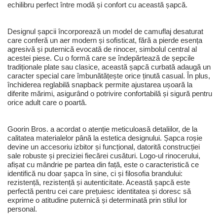
echilibru perfect între modă și confort cu această șapcă.
Designul șapcii încorporează un model de camuflaj desaturat
care conferă un aer modern și sofisticat, fără a pierde esența
agresivă și puternică evocată de rinocer, simbolul central al
acestei piese. Cu o formă care se îndepărtează de șepcile
tradiționale plate sau clasice, această șapcă curbată adaugă un
caracter special care îmbunătățește orice ținută casual. În plus,
închiderea reglabilă snapback permite ajustarea ușoară la
diferite mărimi, asigurând o potrivire confortabilă și sigură pentru
orice adult care o poartă.
Goorin Bros. a acordat o atenție meticuloasă detaliilor, de la
calitatea materialelor până la estetica designului. Șapca roșie
devine un accesoriu izbitor și funcțional, datorită construcției
sale robuste și preciziei fiecărei cusături. Logo-ul rinocerului,
afișat cu mândrie pe partea din față, este o caracteristică ce
identifică nu doar șapca în sine, ci și filosofia brandului:
rezistență, rezistență și autenticitate. Această șapcă este
perfectă pentru cei care prețuiesc identitatea și doresc să
exprime o atitudine puternică și determinată prin stilul lor
personal.