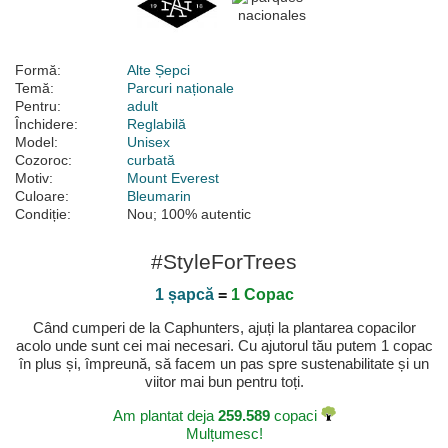
Formă:
Alte Șepci
Temă:
Parcuri naționale
Pentru:
adult
Închidere:
Reglabilă
Model:
Unisex
Cozoroc:
curbată
Motiv:
Mount Everest
Culoare:
Bleumarin
Condiție:
Nou; 100% autentic
#StyleForTrees
1 șapcă
=
1 Copac
Când cumperi de la Caphunters, ajuți la plantarea copacilor
acolo unde sunt cei mai necesari. Cu ajutorul tău putem 1 copac
în plus și, împreună, să facem un pas spre sustenabilitate și un
viitor mai bun pentru toți.
Am plantat deja
259.589
copaci
Mulțumesc!