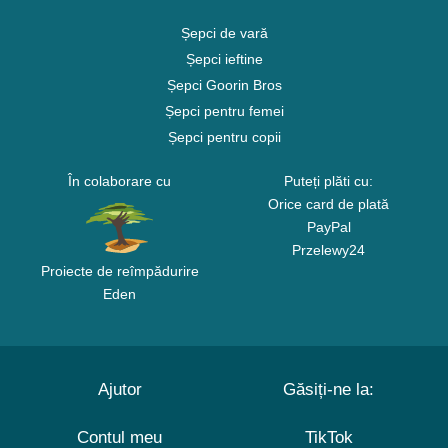
Șepci de vară
Șepci ieftine
Șepci Goorin Bros
Șepci pentru femei
Șepci pentru copii
În colaborare cu
Puteți plăti cu:
Orice card de plată
PayPal
Przelewy24
Proiecte de reîmpădurire
Eden
Ajutor
Găsiți-ne la:
Contul meu
TikTok