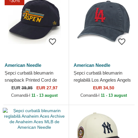
-30%
American Needle
American Needle
Șepci curbată bleumarin
Șepci curbată bleumarin
snapback Printed Cord de
reglabilă Los Angeles Angels
American Needle
Archive de Los Angeles
EUR
39,95
EUR 27,97
EUR 34,50
Angels MLB de...
Comandă-l
11 - 13 august
Comandă-l
11 - 13 august