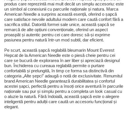
produs care reprezintă mai mult decât un simplu accesoriu: este
un simbol al conexiunii cu parcurile naționale și natura. Marca
American Needle a surprins această esență, oferind o șapcă
care satisface nevoile adultului modern care caută confort fără a
sacrifica stilul. Datorită formei sale unice, această șapcă se
remarcă de alte opțiuni convenționale, oferind un aspect
proaspăt și autentic pentru cei care doresc să-și exprime
pasiunea pentru natură într-un mod subtil, dar eficient.
Pe scurt, această șapcă reglabilă bleumarin Mount Everest
Hepcat de la American Needle este o piesă cheie pentru cei
care se bucură de explorarea în aer liber și apreciază designul
bun. Închiderea cu cureaua reglabilă permite o purtare
confortabilă și prelungită, în timp ce forma sa distinctivă din
categoria „Alte șepci” adaugă o notă de exclusivitate. Renumitul
brand American Needle garantează durabilitatea și confortul
acestei șapci, perfectă pentru a însoți orice aventură în parcurile
naționale sau pur și simplu pentru a completa un look casual cu
o aluzie la natură. Fără îndoială, această șapcă este o alegere
inteligentă pentru adulții care caută un accesoriu funcțional și
elegant.