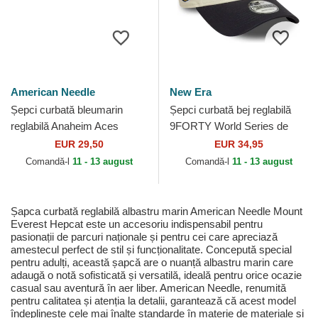
American Needle
New Era
Șepci curbată bleumarin
Șepci curbată bej reglabilă
reglabilă Anaheim Aces
9FORTY World Series de
Archive de Anaheim Aces
New York Yankees MLB de
EUR 29,50
EUR 34,95
MLB de American Needle
New Era
Comandă-l
11 - 13 august
Comandă-l
11 - 13 august
Șapca curbată reglabilă albastru marin American Needle Mount
Everest Hepcat este un accesoriu indispensabil pentru
pasionații de parcuri naționale și pentru cei care apreciază
amestecul perfect de stil și funcționalitate. Concepută special
pentru adulți, această șapcă are o nuanță albastru marin care
adaugă o notă sofisticată și versatilă, ideală pentru orice ocazie
casual sau aventură în aer liber. American Needle, renumită
pentru calitatea și atenția la detalii, garantează că acest model
îndeplinește cele mai înalte standarde în materie de materiale și