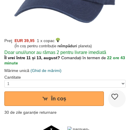
Preţ:
EUR 39,95
1 x copac
(În coș pentru contribuție
reîmpăduri
planeta)
Doar unul/unor au rămas 2 pentru livrare imediată
Îl vrei între 11 și 13, august?
Comandați în termen de
22 ore 43
minute
Mărime unică
(Ghid de mărimi)
Cantitate
În coș
30 de zile garanție returnare