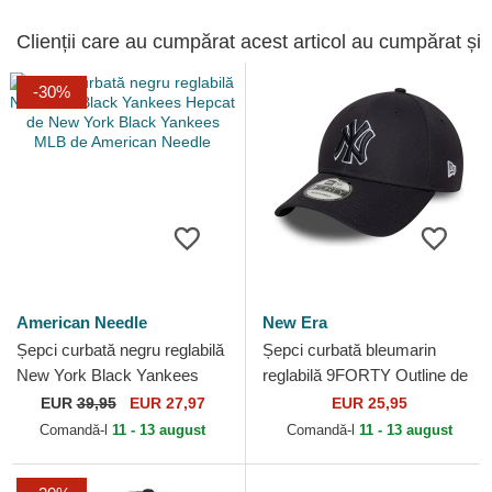
Clienții care au cumpărat acest articol au cumpărat și
-30%
American Needle
New Era
Șepci curbată negru reglabilă
Șepci curbată bleumarin
New York Black Yankees
reglabilă 9FORTY Outline de
Hepcat de New York Black
New York Yankees MLB de
EUR
39,95
EUR 27,97
EUR 25,95
Yankees MLB de...
New Era
Comandă-l
11 - 13 august
Comandă-l
11 - 13 august