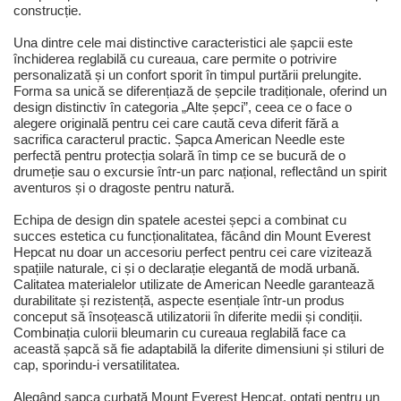
construcție.
Una dintre cele mai distinctive caracteristici ale șapcii este
închiderea reglabilă cu cureaua, care permite o potrivire
personalizată și un confort sporit în timpul purtării prelungite.
Forma sa unică se diferențiază de șepcile tradiționale, oferind un
design distinctiv în categoria „Alte șepci”, ceea ce o face o
alegere originală pentru cei care caută ceva diferit fără a
sacrifica caracterul practic. Șapca American Needle este
perfectă pentru protecția solară în timp ce se bucură de o
drumeție sau o excursie într-un parc național, reflectând un spirit
aventuros și o dragoste pentru natură.
Echipa de design din spatele acestei șepci a combinat cu
succes estetica cu funcționalitatea, făcând din Mount Everest
Hepcat nu doar un accesoriu perfect pentru cei care vizitează
spațiile naturale, ci și o declarație elegantă de modă urbană.
Calitatea materialelor utilizate de American Needle garantează
durabilitate și rezistență, aspecte esențiale într-un produs
conceput să însoțească utilizatorii în diferite medii și condiții.
Combinația culorii bleumarin cu cureaua reglabilă face ca
această șapcă să fie adaptabilă la diferite dimensiuni și stiluri de
cap, sporindu-i versatilitatea.
Alegând șapca curbată Mount Everest Hepcat, optați pentru un