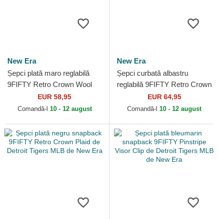
New Era
New Era
Șepci plată maro reglabilă
Șepci curbată albastru
9FIFTY Retro Crown Wool
reglabilă 9FIFTY Retro Crown
Pinstripe de Detroit Tigers
Relaxed Heritage Fit de New
EUR 58,95
EUR 64,95
MLB de New Era
Era
Comandă-l
10 - 12 august
Comandă-l
10 - 12 august