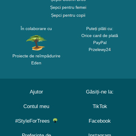
Șepci pentru femei
Șepci pentru copii
În colaborare cu
Puteți plăti cu:
Orice card de plată
PayPal
Przelewy24
Proiecte de reîmpădurire
Eden
Ajutor
Găsiți-ne la:
Contul meu
TikTok
#StyleForTrees
Facebook
Preferințe de
Instagram