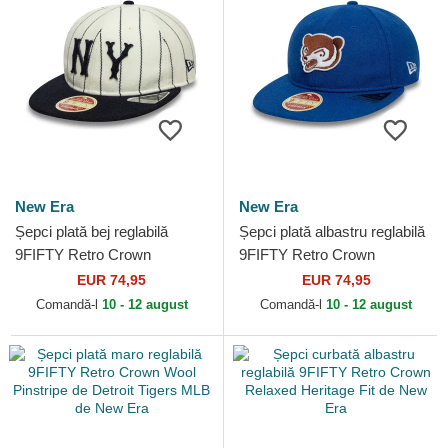
New Era
New Era
Șepci plată bej reglabilă
Șepci plată albastru reglabilă
9FIFTY Retro Crown
9FIFTY Retro Crown
Heritage de New York
Heritage de Chicago Cubs
EUR 74,95
EUR 74,95
Yankees MLB de New Era
MLB de New Era
Comandă-l
10 - 12 august
Comandă-l
10 - 12 august