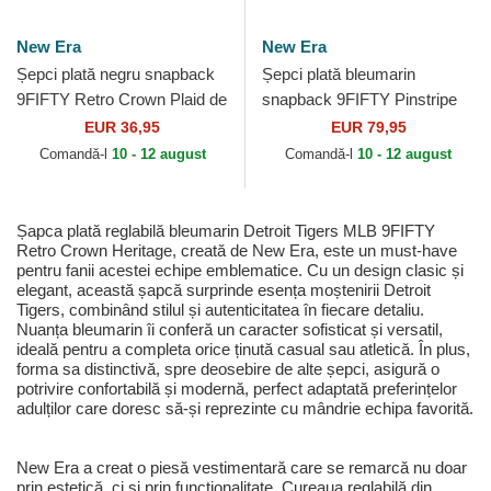
New Era
New Era
Șepci plată negru snapback
Șepci plată bleumarin
9FIFTY Retro Crown Plaid de
snapback 9FIFTY Pinstripe
Detroit Tigers MLB de New
Visor Clip de Detroit Tigers
EUR 36,95
EUR 79,95
Era
MLB de New Era
Comandă-l
10 - 12 august
Comandă-l
10 - 12 august
Șapca plată reglabilă bleumarin Detroit Tigers MLB 9FIFTY
Retro Crown Heritage, creată de New Era, este un must-have
pentru fanii acestei echipe emblematice. Cu un design clasic și
elegant, această șapcă surprinde esența moștenirii Detroit
Tigers, combinând stilul și autenticitatea în fiecare detaliu.
Nuanța bleumarin îi conferă un caracter sofisticat și versatil,
ideală pentru a completa orice ținută casual sau atletică. În plus,
forma sa distinctivă, spre deosebire de alte șepci, asigură o
potrivire confortabilă și modernă, perfect adaptată preferințelor
adulților care doresc să-și reprezinte cu mândrie echipa favorită.
New Era a creat o piesă vestimentară care se remarcă nu doar
prin estetică, ci și prin funcționalitate. Cureaua reglabilă din