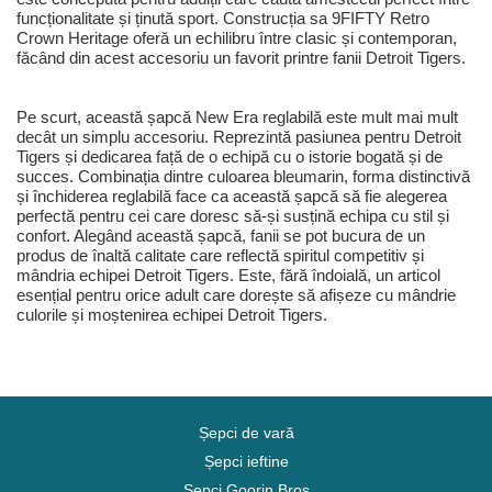
funcționalitate și ținută sport. Construcția sa 9FIFTY Retro
Crown Heritage oferă un echilibru între clasic și contemporan,
făcând din acest accesoriu un favorit printre fanii Detroit Tigers.
Pe scurt, această șapcă New Era reglabilă este mult mai mult
decât un simplu accesoriu. Reprezintă pasiunea pentru Detroit
Tigers și dedicarea față de o echipă cu o istorie bogată și de
succes. Combinația dintre culoarea bleumarin, forma distinctivă
și închiderea reglabilă face ca această șapcă să fie alegerea
perfectă pentru cei care doresc să-și susțină echipa cu stil și
confort. Alegând această șapcă, fanii se pot bucura de un
produs de înaltă calitate care reflectă spiritul competitiv și
mândria echipei Detroit Tigers. Este, fără îndoială, un articol
esențial pentru orice adult care dorește să afișeze cu mândrie
culorile și moștenirea echipei Detroit Tigers.
Șepci de vară
Șepci ieftine
Șepci Goorin Bros