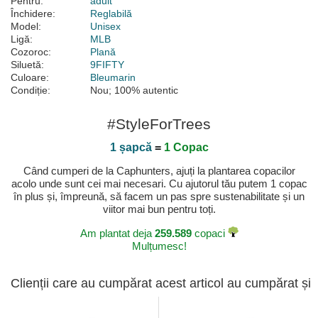
Pentru:
adult
Închidere:
Reglabilă
Model:
Unisex
Ligă:
MLB
Cozoroc:
Plană
Siluetă:
9FIFTY
Culoare:
Bleumarin
Condiție:
Nou; 100% autentic
#StyleForTrees
1 șapcă
=
1 Copac
Când cumperi de la Caphunters, ajuți la plantarea copacilor
acolo unde sunt cei mai necesari. Cu ajutorul tău putem 1 copac
în plus și, împreună, să facem un pas spre sustenabilitate și un
viitor mai bun pentru toți.
Am plantat deja
259.589
copaci
Mulțumesc!
Clienții care au cumpărat acest articol au cumpărat și