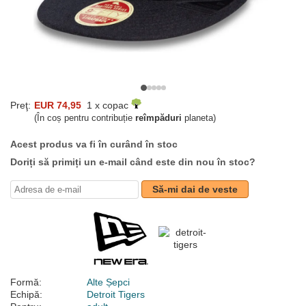
Preţ:
EUR 74,95
1 x copac
(În coș pentru contribuție
reîmpăduri
planeta)
Acest produs va fi în curând în stoc
Doriți să primiți un e-mail când este din nou în stoc?
Să-mi dai de veste
Formă:
Alte Șepci
Echipă:
Detroit Tigers