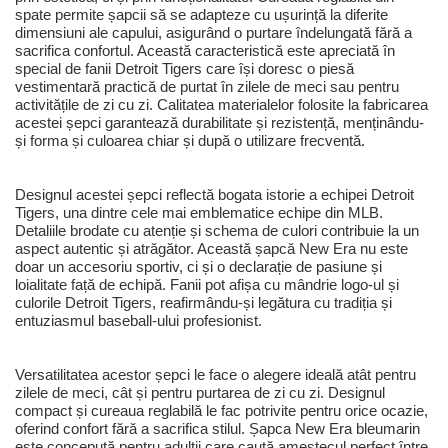
spate permite șapcii să se adapteze cu ușurință la diferite
dimensiuni ale capului, asigurând o purtare îndelungată fără a
sacrifica confortul. Această caracteristică este apreciată în
special de fanii Detroit Tigers care își doresc o piesă
vestimentară practică de purtat în zilele de meci sau pentru
activitățile de zi cu zi. Calitatea materialelor folosite la fabricarea
acestei șepci garantează durabilitate și rezistență, menținându-
și forma și culoarea chiar și după o utilizare frecventă.
Designul acestei șepci reflectă bogata istorie a echipei Detroit
Tigers, una dintre cele mai emblematice echipe din MLB.
Detaliile brodate cu atenție și schema de culori contribuie la un
aspect autentic și atrăgător. Această șapcă New Era nu este
doar un accesoriu sportiv, ci și o declarație de pasiune și
loialitate față de echipă. Fanii pot afișa cu mândrie logo-ul și
culorile Detroit Tigers, reafirmându-și legătura cu tradiția și
entuziasmul baseball-ului profesionist.
Versatilitatea acestor șepci le face o alegere ideală atât pentru
zilele de meci, cât și pentru purtarea de zi cu zi. Designul
compact și cureaua reglabilă le fac potrivite pentru orice ocazie,
oferind confort fără a sacrifica stilul. Șapca New Era bleumarin
este concepută pentru adulții care caută amestecul perfect între