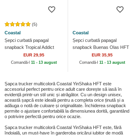
(5)
Coastal
Coastal
Șepci curbată papagal
Șepci curbată papagal
snapback Tropical Addict
snapback Buenas Olas HFT
HFT de Coastal
de Coastal
EUR 29,95
EUR 35,95
Comandă-l
11 - 13 august
Comandă-l
11 - 13 august
Șapca trucker multicoloră Coastal YinShaka HFT este
accesoriul perfect pentru orice adult care dorește să iasă în
evidență printr-un stil unic și atrăgător. Cu un design unisex,
această șapcă este ideală pentru a completa orice ținută și a
adăuga o notă de culoare și originalitate. Închiderea snapback
permite o ajustare confortabilă la dimensiunea dorită, garantând
o potrivire perfectă pentru orice ocazie.
Șapca trucker multicoloră Coastal YinShaka HFT este, fără
îndoială, un must-have în garderoba oricărui iubitor de modă