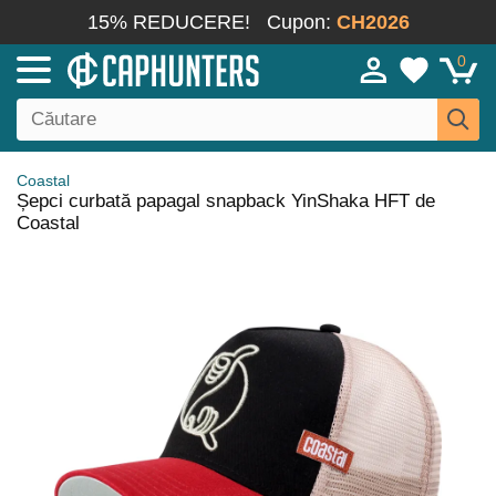
15% REDUCERE!
Cupon:
CH2026
0
Coastal
Șepci curbată papagal snapback YinShaka HFT de
Coastal