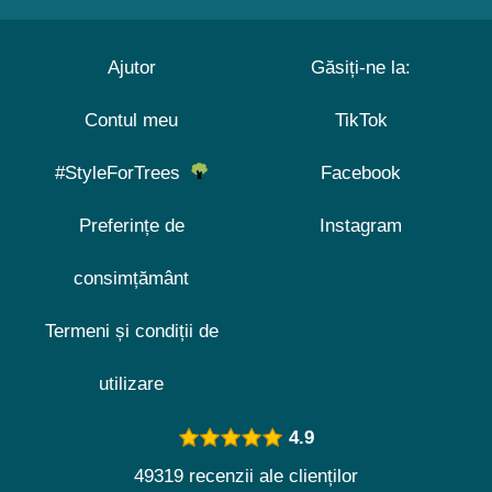
Ajutor
Găsiți-ne la:
Contul meu
TikTok
#StyleForTrees
Facebook
Preferințe de
Instagram
consimțământ
Termeni și condiții de
utilizare
4.9
49319 recenzii ale clienților