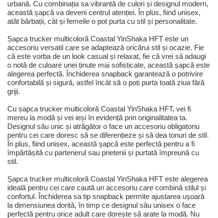
urbană. Cu combinația sa vibrantă de culori și designul modern,
această șapcă va deveni centrul atenției. În plus, fiind unisex,
atât bărbații, cât și femeile o pot purta cu stil și personalitate.
Șapca trucker multicoloră Coastal YinShaka HFT este un
accesoriu versatil care se adaptează oricărui stil și ocazie. Fie
că este vorba de un look casual și relaxat, fie că vrei să adaugi
o notă de culoare unei ținute mai sofisticate, această șapcă este
alegerea perfectă. Închiderea snapback garantează o potrivire
confortabilă și sigură, astfel încât să o poți purta toată ziua fără
griji.
Cu șapca trucker multicoloră Coastal YinShaka HFT, vei fi
mereu la modă și vei ieși în evidență prin originalitatea ta.
Designul său unic și atrăgător o face un accesoriu obligatoriu
pentru cei care doresc să se diferențieze și să dea tonuri de stil.
În plus, fiind unisex, această șapcă este perfectă pentru a fi
împărtășită cu partenerul sau prietenii și purtată împreună cu
stil.
Șapca trucker multicoloră Coastal YinShaka HFT este alegerea
ideală pentru cei care caută un accesoriu care combină stilul și
confortul. Închiderea sa tip snapback permite ajustarea ușoară
la dimensiunea dorită, în timp ce designul său unisex o face
perfectă pentru orice adult care dorește să arate la modă. Nu