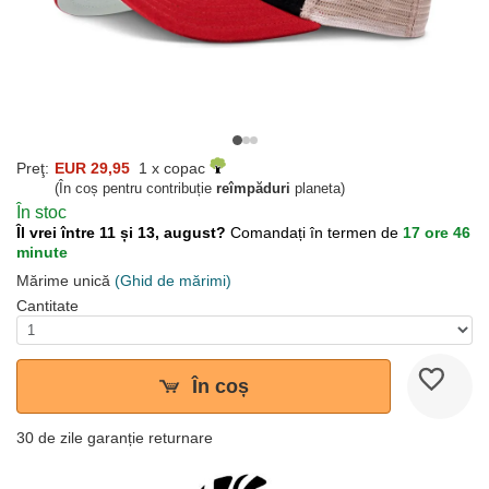
Preţ:
EUR 29,95
1 x copac
(În coș pentru contribuție
reîmpăduri
planeta)
În stoc
Îl vrei între 11 și 13, august?
Comandați în termen de
17 ore 46
minute
Mărime unică
(Ghid de mărimi)
Cantitate
În coș
30 de zile garanție returnare