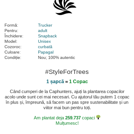
Formă:
Trucker
Pentru:
adult
Închidere:
Snapback
Model:
Unisex
Cozoroc:
curbată
Culoare:
Papagal
Condiție:
Nou; 100% autentic
#StyleForTrees
1 șapcă
=
1 Copac
Când cumperi de la Caphunters, ajuți la plantarea copacilor
acolo unde sunt cei mai necesari. Cu ajutorul tău putem 1 copac
în plus și, împreună, să facem un pas spre sustenabilitate și un
viitor mai bun pentru toți.
Am plantat deja
259.737
copaci
Mulțumesc!