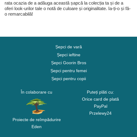
rata ocazia de a adăuga această șapcă la colecția ta și de a
oferi look-urilor tale o notă de culoare și originalitate. Ia-ți-o și fă-
o remarcabilă!
Șepci de vară
Șepci ieftine
Șepci Goorin Bros
Șepci pentru femei
Șepci pentru copii
În colaborare cu
Puteți plăti cu:
Orice card de plată
PayPal
Przelewy24
Proiecte de reîmpădurire
Eden