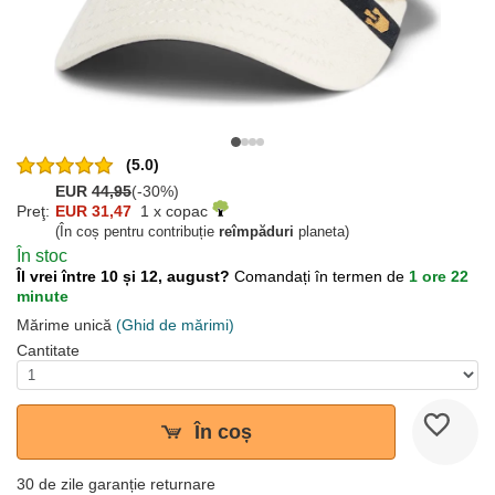
(5.0)
EUR
44,95
(-30%)
Preţ:
EUR 31,47
1 x copac
(În coș pentru contribuție
reîmpăduri
planeta)
În stoc
Îl vrei între 10 și 12, august?
Comandați în termen de
1 ore 22
minute
Mărime unică
(Ghid de mărimi)
Cantitate
În coș
30 de zile garanție returnare