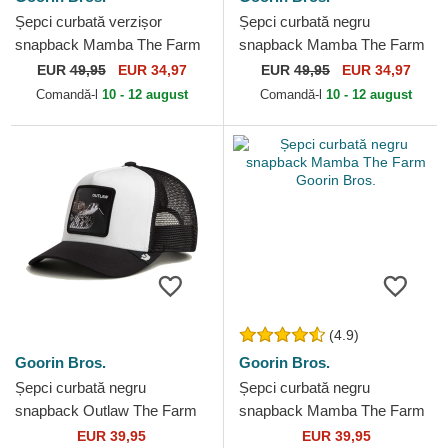
Șepci curbată verzișor
Șepci curbată negru
snapback Mamba The Farm
snapback Mamba The Farm
Premium The Farm Goorin
Premium The Farm Goorin
EUR
49,95
EUR 34,97
EUR
49,95
EUR 34,97
Bros.
Bros.
Comandă-l
10 - 12 august
Comandă-l
10 - 12 august
(4.9)
Goorin Bros.
Goorin Bros.
Șepci curbată negru
Șepci curbată negru
snapback Outlaw The Farm
snapback Mamba The Farm
Goorin Bros.
Goorin Bros.
EUR 39,95
EUR 39,95