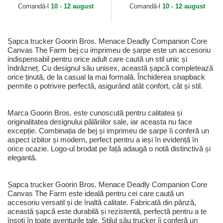
Comandă-l
10 - 12 august
Comandă-l
10 - 12 august
Șapca trucker Goorin Bros. Menace Deadly Companion Core
Canvas The Farm bej cu imprimeu de șarpe este un accesoriu
indispensabil pentru orice adult care caută un stil unic și
îndrăzneț. Cu designul său unisex, această șapcă completează
orice ținută, de la casual la mai formală. Închiderea snapback
permite o potrivire perfectă, asigurând atât confort, cât și stil.
Marca Goorin Bros. este cunoscută pentru calitatea și
originalitatea designului pălăriilor sale, iar aceasta nu face
excepție. Combinația de bej și imprimeu de șarpe îi conferă un
aspect izbitor și modern, perfect pentru a ieși în evidență în
orice ocazie. Logo-ul brodat pe față adaugă o notă distinctivă și
elegantă.
Șapca trucker Goorin Bros. Menace Deadly Companion Core
Canvas The Farm este ideală pentru cei care caută un
accesoriu versatil și de înaltă calitate. Fabricată din pânză,
această șapcă este durabilă și rezistentă, perfectă pentru a te
însoți în toate aventurile tale. Stilul său trucker îi conferă un