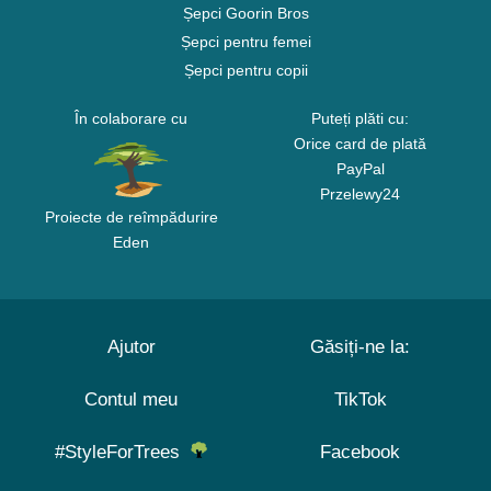
Șepci Goorin Bros
Șepci pentru femei
Șepci pentru copii
În colaborare cu
Puteți plăti cu:
Orice card de plată
PayPal
Przelewy24
Proiecte de reîmpădurire
Eden
Ajutor
Găsiți-ne la:
Contul meu
TikTok
#StyleForTrees
Facebook