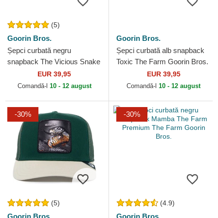
(5)
Goorin Bros.
Goorin Bros.
Șepci curbată negru
Șepci curbată alb snapback
snapback The Vicious Snake
Toxic The Farm Goorin Bros.
Core Combo The Farm
EUR 39,95
EUR 39,95
Goorin Bros.
Comandă-l
10 - 12 august
Comandă-l
10 - 12 august
-30%
-30%
(5)
(4.9)
Goorin Bros.
Goorin Bros.