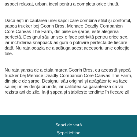
aspect relaxat, urban, ideal pentru a completa orice ținută.
Dacă ești în căutarea unei șapci care combină stilul și confortul,
șapca trucker bej Goorin Bros. Menace Deadly Companion
Core Canvas The Farm, din piele de șarpe, este alegerea
perfectă. Designul său unisex o face potrivită pentru orice sex,
iar închiderea snapback asigură o potrivire perfectă de fiecare
dată. Nu rata ocazia de a adăuga acest accesoriu unic colecției
tale.
Nu rata șansa de a etala marca Goorin Bros. cu această șapcă
trucker bej Menace Deadly Companion Core Canvas The Farm,
din piele de șarpe. Designul său original și atrăgător te va face
să ieși în evidență oriunde, iar calitatea sa garantează că va
rezista ani de zile. Ia-ți șapca și stabilește tendințe în fiecare zi!
Șepci de vară
Șepci ieftine