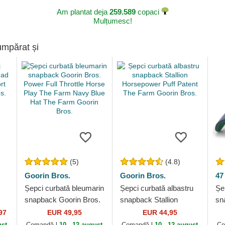
Am plantat deja
259.589
copaci
Mulțumesc!
umpărat și
(5)
(4.8)
Goorin Bros.
Goorin Bros.
47
Șepci curbată bleumarin
Șepci curbată albastru
Șe
snapback Goorin Bros.
snapback Stallion
sn
d
Power Full Throttle
Horsepower Puff Patent
Ya
97
EUR 49,95
EUR 44,95
Horse Play The Farm
The Farm Goorin Bros.
Br
ust
Comandă-l
10 - 12 august
Comandă-l
10 - 12 august
Co