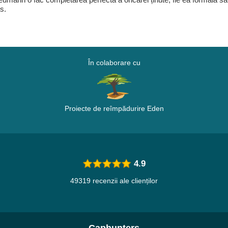
s.
În colaborare cu
Proiecte de reîmpădurire Eden
4.9
49319 recenzii ale clienților