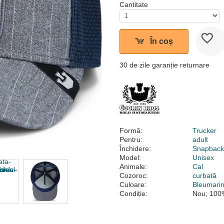
Cantitate
În coș
30 de zile garanție returnare
Formă:
Trucker
Pentru:
adult
Închidere:
Snapbac
Model:
Unisex
Animale:
Cal
Cozoroc:
curbată
Culoare:
Bleumari
Condiție:
Nou; 100%