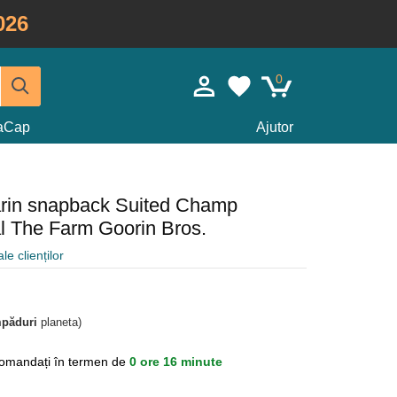
026
0
taCap
Ajutor
arin snapback Suited Champ
l The Farm Goorin Bros.
le clienților
mpăduri
planeta)
omandați în termen de
0 ore 16 minute