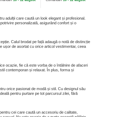
adulții care caută un look elegant și profesional.
trivire personalizată, asigurând confort și o
cepție. Calul brodat pe față adaugă o notă de distincție
e ușor de asortat cu orice articol vestimentar, ceea
 ocazie, fie că este vorba de o întâlnire de afaceri
til contemporan și relaxat. În plus, forma și
u orice pasionat de modă și stil. Cu designul său
deală pentru purtare pe tot parcursul zilei, fără
ntru cei care caută un accesoriu de calitate,
au casual. Nu rata ocazia de a purta această pălărie