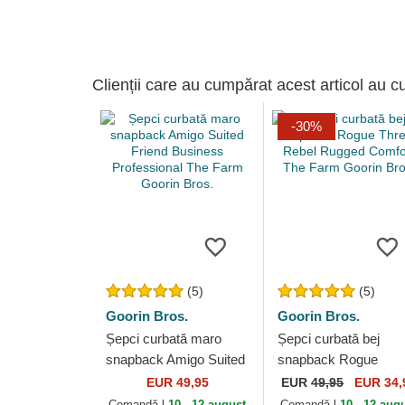
Clienții care au cumpărat acest articol au c
-30%
(5)
(5)
Goorin Bros.
Goorin Bros.
Șepci curbată maro
Șepci curbată bej
snapback Amigo Suited
snapback Rogue
Friend Business
Thread Rebel Rugge
EUR 49,95
EUR
49,95
EUR 34,
Professional The Farm
Comfort The Farm
Comandă-l
10 - 12 august
Comandă-l
10 - 12 aug