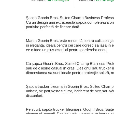
Goorin Bros.
Goorin Bros.
Șapca Goorin Bros. Suited Champ Business Profession
Cu un design unisex, această șapcă completează orice 
potrivire perfectă de fiecare dată.
Marca Goorin Bros. este renumită pentru calitatea și st
și eleganță, ideală pentru cei care doresc să iasă în
ce o face un plus esențial pentru garderoba oricui.
Cu șapca Goorin Bros. Suited Champ Business Professi
sau de o ieșire casual în oraș. Designul său trucker î
dimensiunea sa sunt ideale pentru protecție solară, 
Șapca trucker bleumarin Goorin Bros. Suited Champ B
unisex, se potrivește tuturor, indiferent de sex sau vâr
disconfort.
Pe scurt, șapca trucker bleumarin Goorin Bros. Suite
elegant și versatil. Designul său unisex și culoarea b