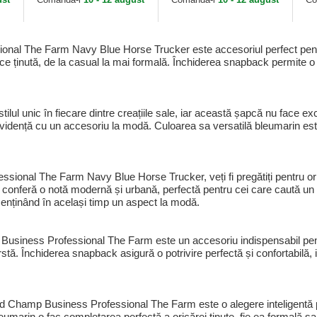
Navy Blue...
al The Farm Navy Blue Horse Trucker este accesoriul perfect pentru 
ținută, de la casual la mai formală. Închiderea snapback permite o po
ilul unic în fiecare dintre creațiile sale, iar această șapcă nu face ex
 evidență cu un accesoriu la modă. Culoarea sa versatilă bleumarin est
onal The Farm Navy Blue Horse Trucker, veți fi pregătiți pentru orice
i conferă o notă modernă și urbană, perfectă pentru cei care caută un s
menținând în același timp un aspect la modă.
usiness Professional The Farm este un accesoriu indispensabil pentr
stă. Închiderea snapback asigură o potrivire perfectă și confortabilă, i
d Champ Business Professional The Farm este o alegere inteligentă pe
leumarin o fac completarea perfectă a oricărei ținute, fie ea formală s