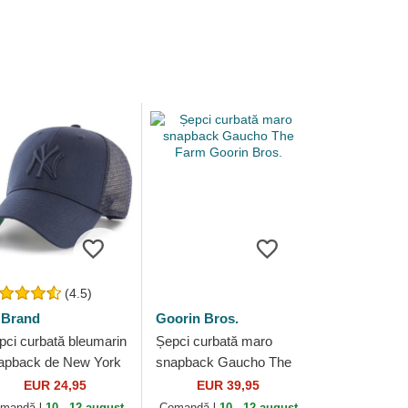
(4.5)
 Brand
Goorin Bros.
pci curbată bleumarin
Șepci curbată maro
apback de New York
snapback Gaucho The
nkees MLB de 47
Farm Goorin Bros.
EUR 24,95
EUR 39,95
and
mandă-l
10 - 12 august
Comandă-l
10 - 12 august