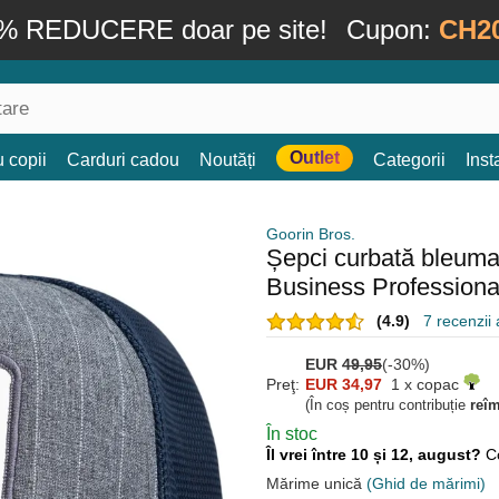
% REDUCERE doar pe site!
Cupon:
CH2
Outlet
 copii
Carduri cadou
Noutăți
Categorii
Ins
Goorin Bros.
Șepci curbată bleum
Business Professiona
(4.9)
7 recenzii a
EUR
49,95
(-30%)
Preţ:
EUR 34,97
1 x copac
(În coș pentru contribuție
reî
În stoc
Îl vrei între 10 și 12, august?
C
Mărime unică
(Ghid de mărimi)