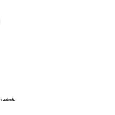
k
n
 autentic