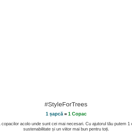
#StyleForTrees
1 șapcă
=
1 Copac
a copacilor acolo unde sunt cei mai necesari. Cu ajutorul tău putem 1
sustenabilitate și un viitor mai bun pentru toți.