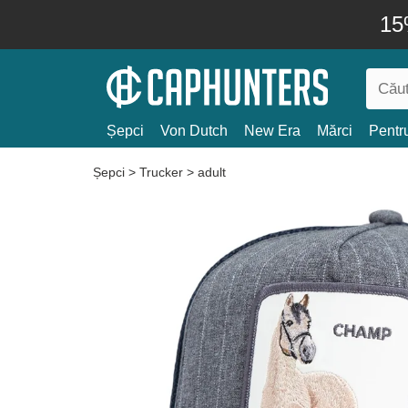
15
Șepci
Von Dutch
New Era
Mărci
Pentru
Șepci
>
Trucker
>
adult