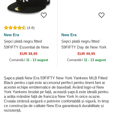
(4.8)
New Era
New Era
Șepci plată negru fitted
Șepci plată negru fitted
59FIFTY Essential de New
59FIFTY Day de New York
York Yankees MLB de New
Yankees MLB de New Era
EUR 38,95
EUR 49,95
Era
Comandă-l
11 - 13 august
Comandă-l
11 - 13 august
Șapca plată New Era 59FIFTY New York Yankees MLB Fitted
Black pentru copii este accesoriul perfect pentru tinerii fani ai
acestei echipe emblematice de baseball. Având logo-ul New
York Yankees brodat pe față, această șapcă este ideală pentru
a arăta mândrie față de franciza New York în orice ocazie.
Croiala strânsă asigură o potrivire confortabilă și sigură, în timp
ce construcția de calitate New Era garantează durabilitate și
rezistență.