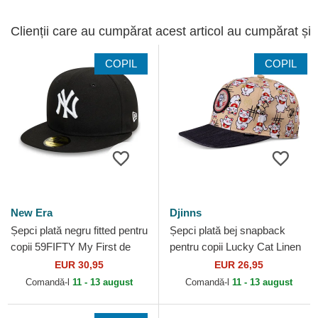
Clienții care au cumpărat acest articol au cumpărat și
COPIL
COPIL
New Era
Djinns
Șepci plată negru fitted pentru
Șepci plată bej snapback
copii 59FIFTY My First de
pentru copii Lucky Cat Linen
New York Yankees MLB de
de Djinns
EUR 30,95
EUR 26,95
New Era
Comandă-l
11 - 13 august
Comandă-l
11 - 13 august