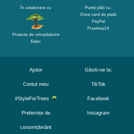
În colaborare cu
Puteți plăti cu:
Orice card de plată
PayPal
Przelewy24
Proiecte de reîmpădurire
Eden
Ajutor
Găsiți-ne la:
Contul meu
TikTok
#StyleForTrees
Facebook
Preferințe de
Instagram
consimțământ