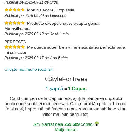
Publicat pe 2025-09-11 de Olga
Mon fils adore. Trop stylé
Publicat pe 2025-05-29 de Giuseppe
Producto excepcional,se adapta genial.
Maravillaaaaa
Publicat pe 2025-03-12 de José Lucio
PERFECTA
Me queda súper bien y me encanta,es perfecta para
mi colección
Publicat pe 2025-02-17 de Ana Belén
Citește mai multe recenzii
#StyleForTrees
1 șapcă
=
1 Copac
Când cumperi de la Caphunters, ajuți la plantarea copacilor
acolo unde sunt cei mai necesari. Cu ajutorul tău putem 1 copac
în plus și, împreună, să facem un pas spre sustenabilitate și un
viitor mai bun pentru toți.
Am plantat deja
259.589
copaci
Mulțumesc!