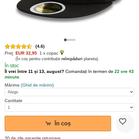
(4.6)
Preţ:
EUR 32,95
1 x copac
(În coș pentru contribuție
reîmpăduri
planeta)
În stoc
Îl vrei între 11 și 13, august?
Comandați în termen de
22 ore 43
minute
Mărime
(Ghid de mărimi)
Cantitate
În coș
30 de zile garanție returnare