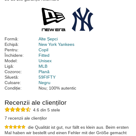
Formă:
Alte Șepci
Echipă:
New York Yankees
Pentru:
Copil
Închidere:
Fitted
Model:
Unisex
Ligă:
MLB
Cozoroc:
Plană
Siluetă:
59FIFTY
Culoare:
Negru
Condiție:
Nou; 100% autentic
Recenzii ale clienților
4.6 din 5 stele
7 recenzii ale clienților
die Qualität ist gut, nur fällt es klein aus. Beim ersten
Mal haben wir bestellt und einen Fehler mit der Größe gemacht