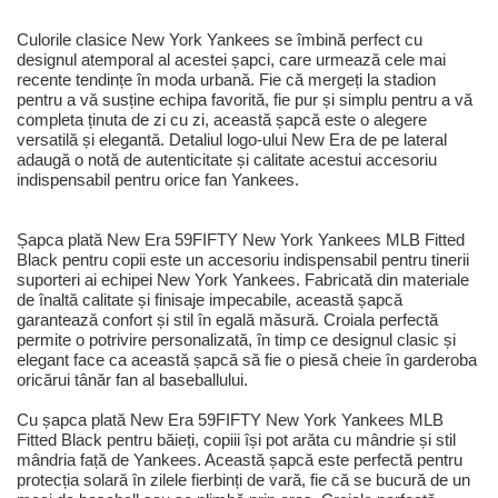
Culorile clasice New York Yankees se îmbină perfect cu
designul atemporal al acestei șapci, care urmează cele mai
recente tendințe în moda urbană. Fie că mergeți la stadion
pentru a vă susține echipa favorită, fie pur și simplu pentru a vă
completa ținuta de zi cu zi, această șapcă este o alegere
versatilă și elegantă. Detaliul logo-ului New Era de pe lateral
adaugă o notă de autenticitate și calitate acestui accesoriu
indispensabil pentru orice fan Yankees.
Șapca plată New Era 59FIFTY New York Yankees MLB Fitted
Black pentru copii este un accesoriu indispensabil pentru tinerii
suporteri ai echipei New York Yankees. Fabricată din materiale
de înaltă calitate și finisaje impecabile, această șapcă
garantează confort și stil în egală măsură. Croiala perfectă
permite o potrivire personalizată, în timp ce designul clasic și
elegant face ca această șapcă să fie o piesă cheie în garderoba
oricărui tânăr fan al baseballului.
Cu șapca plată New Era 59FIFTY New York Yankees MLB
Fitted Black pentru băieți, copiii își pot arăta cu mândrie și stil
mândria față de Yankees. Această șapcă este perfectă pentru
protecția solară în zilele fierbinți de vară, fie că se bucură de un