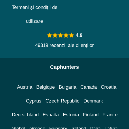
Termeni și condiții de
utilizare
4.9
49319 recenzii ale clienților
Caphunters
Austria
Belgique
Bulgaria
Canada
Croatia
Cyprus
Czech Republic
Denmark
Deutschland
España
Estonia
Finland
France
Global
Greece
Hungary
Ireland
Italia
Latvia