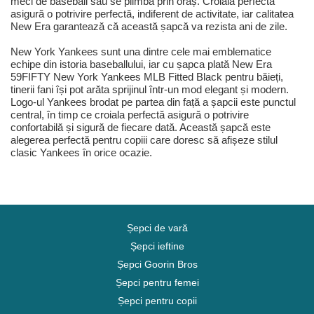
meci de baseball sau se plimbă prin oraș. Croiala perfectă
asigură o potrivire perfectă, indiferent de activitate, iar calitatea
New Era garantează că această șapcă va rezista ani de zile.
New York Yankees sunt una dintre cele mai emblematice
echipe din istoria baseballului, iar cu șapca plată New Era
59FIFTY New York Yankees MLB Fitted Black pentru băieți,
tinerii fani își pot arăta sprijinul într-un mod elegant și modern.
Logo-ul Yankees brodat pe partea din față a șapcii este punctul
central, în timp ce croiala perfectă asigură o potrivire
confortabilă și sigură de fiecare dată. Această șapcă este
alegerea perfectă pentru copiii care doresc să afișeze stilul
clasic Yankees în orice ocazie.
Șepci de vară
Șepci ieftine
Șepci Goorin Bros
Șepci pentru femei
Șepci pentru copii