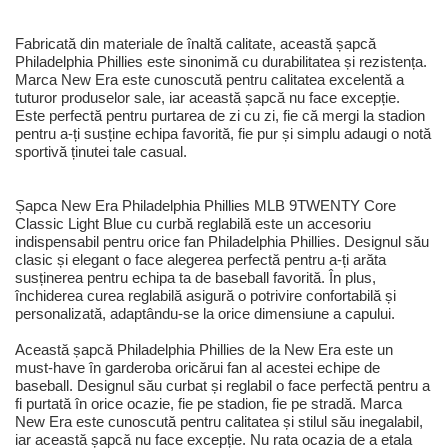
Fabricată din materiale de înaltă calitate, această șapcă
Philadelphia Phillies este sinonimă cu durabilitatea și rezistența.
Marca New Era este cunoscută pentru calitatea excelentă a
tuturor produselor sale, iar această șapcă nu face excepție.
Este perfectă pentru purtarea de zi cu zi, fie că mergi la stadion
pentru a-ți susține echipa favorită, fie pur și simplu adaugi o notă
sportivă ținutei tale casual.
Șapca New Era Philadelphia Phillies MLB 9TWENTY Core
Classic Light Blue cu curbă reglabilă este un accesoriu
indispensabil pentru orice fan Philadelphia Phillies. Designul său
clasic și elegant o face alegerea perfectă pentru a-ți arăta
susținerea pentru echipa ta de baseball favorită. În plus,
închiderea curea reglabilă asigură o potrivire confortabilă și
personalizată, adaptându-se la orice dimensiune a capului.
Această șapcă Philadelphia Phillies de la New Era este un
must-have în garderoba oricărui fan al acestei echipe de
baseball. Designul său curbat și reglabil o face perfectă pentru a
fi purtată în orice ocazie, fie pe stadion, fie pe stradă. Marca
New Era este cunoscută pentru calitatea și stilul său inegalabil,
iar această șapcă nu face excepție. Nu rata ocazia de a etala