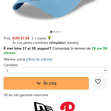
Preţ:
EUR 27,95
1 x copac
(În coș pentru contribuție
reîmpăduri
planeta)
Îl vrei între 17 și 19, august?
Comandați în termen de
19 ore 59
minute
Mărime unică
(Ghid de mărimi)
Cantitate
În coș
30 de zile garanție returnare