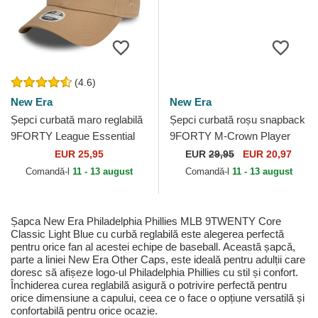
(4.6)
New Era
New Era
Șepci curbată maro reglabilă
Șepci curbată roșu snapback
9FORTY League Essential
9FORTY M-Crown Player
de New York Yankees MLB
Replica de Philadelphia
EUR 25,95
EUR
29,95
EUR 20,97
de New Era
Phillies MLB de New Era
Comandă-l
11 - 13 august
Comandă-l
11 - 13 august
Șapca New Era Philadelphia Phillies MLB 9TWENTY Core
Classic Light Blue cu curbă reglabilă este alegerea perfectă
pentru orice fan al acestei echipe de baseball. Această șapcă,
parte a liniei New Era Other Caps, este ideală pentru adulții care
doresc să afișeze logo-ul Philadelphia Phillies cu stil și confort.
Închiderea curea reglabilă asigură o potrivire perfectă pentru
orice dimensiune a capului, ceea ce o face o opțiune versatilă și
confortabilă pentru orice ocazie.