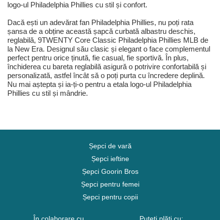
logo-ul Philadelphia Phillies cu stil și confort.
Dacă ești un adevărat fan Philadelphia Phillies, nu poți rata
șansa de a obține această șapcă curbată albastru deschis,
reglabilă, 9TWENTY Core Classic Philadelphia Phillies MLB de
la New Era. Designul său clasic și elegant o face complementul
perfect pentru orice ținută, fie casual, fie sportivă. În plus,
închiderea cu bareta reglabilă asigură o potrivire confortabilă și
personalizată, astfel încât să o poți purta cu încredere deplină.
Nu mai aștepta și ia-ți-o pentru a etala logo-ul Philadelphia
Phillies cu stil și mândrie.
Șepci de vară
Șepci ieftine
Șepci Goorin Bros
Șepci pentru femei
Șepci pentru copii
În colaborare cu
Puteți plăti cu: