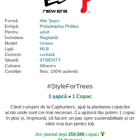
Formă:
Alte Șepci
Echipă:
Philadelphia Phillies
Pentru:
adult
Închidere:
Reglabilă
Model:
Unisex
Ligă:
MLB
Cozoroc:
curbată
Siluetă:
9TWENTY
Culoare:
Albastru
Condiție:
Nou; 100% autentic
#StyleForTrees
1 șapcă
=
1 Copac
Când cumperi de la Caphunters, ajuți la plantarea copacilor
acolo unde sunt cei mai necesari. Cu ajutorul tău putem 1 copac
în plus și, împreună, să facem un pas spre sustenabilitate și un
viitor mai bun pentru toți.
Am plantat deja
259.589
copaci
Mulțumesc!