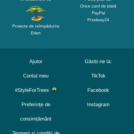
Orice card de plată
PayPal
Przelewy24
Proiecte de reîmpădurire
Eden
Ajutor
Găsiți-ne la:
Contul meu
TikTok
#StyleForTrees
Facebook
Preferințe de
Instagram
consimțământ
Termeni și condiții de