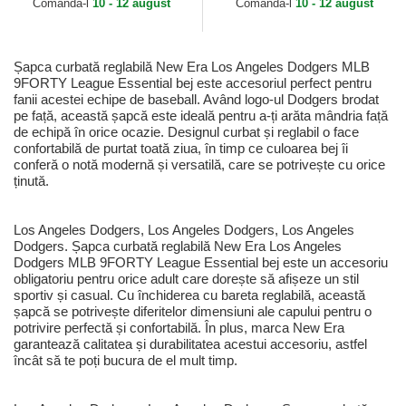
Comandă-l
10 - 12 august
Comandă-l
10 - 12 august
Șapca curbată reglabilă New Era Los Angeles Dodgers MLB
9FORTY League Essential bej este accesoriul perfect pentru
fanii acestei echipe de baseball. Având logo-ul Dodgers brodat
pe față, această șapcă este ideală pentru a-ți arăta mândria față
de echipă în orice ocazie. Designul curbat și reglabil o face
confortabilă de purtat toată ziua, în timp ce culoarea bej îi
conferă o notă modernă și versatilă, care se potrivește cu orice
ținută.
Los Angeles Dodgers, Los Angeles Dodgers, Los Angeles
Dodgers. Șapca curbată reglabilă New Era Los Angeles
Dodgers MLB 9FORTY League Essential bej este un accesoriu
obligatoriu pentru orice adult care dorește să afișeze un stil
sportiv și casual. Cu închiderea cu bareta reglabilă, această
șapcă se potrivește diferitelor dimensiuni ale capului pentru o
potrivire perfectă și confortabilă. În plus, marca New Era
garantează calitatea și durabilitatea acestui accesoriu, astfel
încât să te poți bucura de el mult timp.