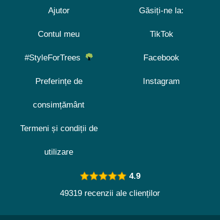
Ajutor
Găsiți-ne la:
Contul meu
TikTok
#StyleForTrees
Facebook
Preferințe de
Instagram
consimțământ
Termeni și condiții de
utilizare
4.9
49319 recenzii ale clienților