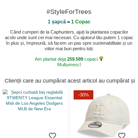
#StyleForTrees
1 șapcă
=
1 Copac
Când cumperi de la Caphunters, ajuți la plantarea copacilor
acolo unde sunt cei mai necesari. Cu ajutorul tău putem 1 copac
în plus și, împreună, să facem un pas spre sustenabilitate și un
viitor mai bun pentru toți.
Am plantat deja
259.589
copaci
Mulțumesc!
Clienții care au cumpărat acest articol au cumpărat și
-30%