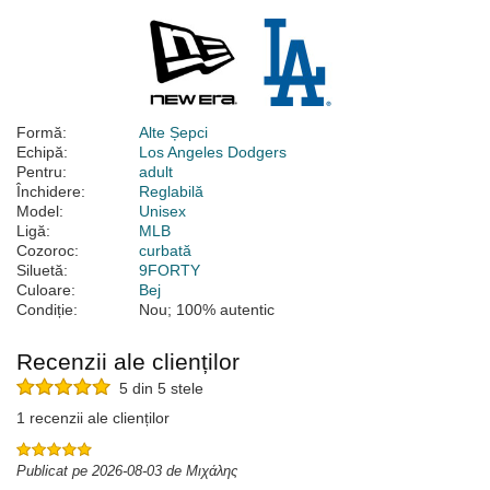
Formă:
Alte Șepci
Echipă:
Los Angeles Dodgers
Pentru:
adult
Închidere:
Reglabilă
Model:
Unisex
Ligă:
MLB
Cozoroc:
curbată
Siluetă:
9FORTY
Culoare:
Bej
Condiție:
Nou; 100% autentic
Recenzii ale clienților
5 din 5 stele
1 recenzii ale clienților
Publicat pe 2026-08-03 de Μιχάλης