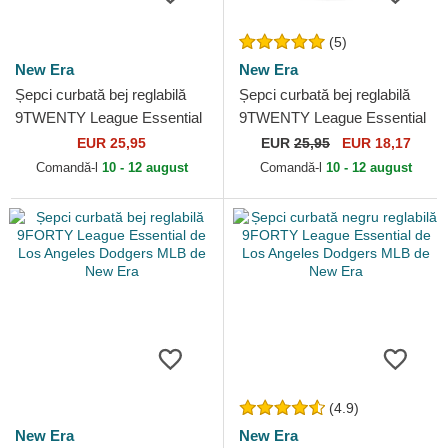
(5)
New Era
New Era
Șepci curbată bej reglabilă
Șepci curbată bej reglabilă
9TWENTY League Essential
9TWENTY League Essential
Midi de Los Angeles Dodgers
de Los Angeles Dodgers
EUR 25,95
EUR
25,95
EUR 18,17
MLB de New Era
MLB de New Era
Comandă-l
10 - 12 august
Comandă-l
10 - 12 august
(4.9)
New Era
New Era