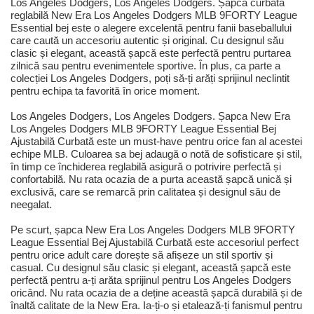
Los Angeles Dodgers, Los Angeles Dodgers. Șapca curbată
reglabilă New Era Los Angeles Dodgers MLB 9FORTY League
Essential bej este o alegere excelentă pentru fanii baseballului
care caută un accesoriu autentic și original. Cu designul său
clasic și elegant, această șapcă este perfectă pentru purtarea
zilnică sau pentru evenimentele sportive. În plus, ca parte a
colecției Los Angeles Dodgers, poți să-ți arăți sprijinul neclintit
pentru echipa ta favorită în orice moment.
Los Angeles Dodgers, Los Angeles Dodgers. Șapca New Era
Los Angeles Dodgers MLB 9FORTY League Essential Bej
Ajustabilă Curbată este un must-have pentru orice fan al acestei
echipe MLB. Culoarea sa bej adaugă o notă de sofisticare și stil,
în timp ce închiderea reglabilă asigură o potrivire perfectă și
confortabilă. Nu rata ocazia de a purta această șapcă unică și
exclusivă, care se remarcă prin calitatea și designul său de
neegalat.
Pe scurt, șapca New Era Los Angeles Dodgers MLB 9FORTY
League Essential Bej Ajustabilă Curbată este accesoriul perfect
pentru orice adult care dorește să afișeze un stil sportiv și
casual. Cu designul său clasic și elegant, această șapcă este
perfectă pentru a-ți arăta sprijinul pentru Los Angeles Dodgers
oricând. Nu rata ocazia de a deține această șapcă durabilă și de
înaltă calitate de la New Era. Ia-ți-o și etalează-ți fanismul pentru