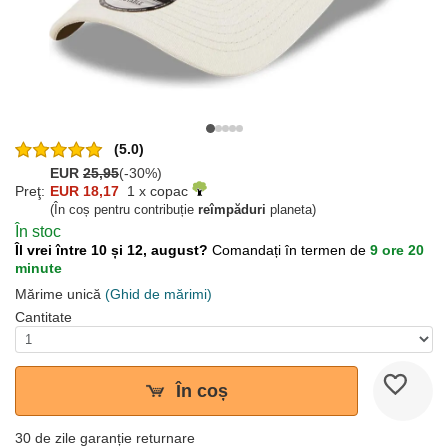
(5.0)
EUR
25,95
(-30%)
Preţ:
EUR 18,17
1 x copac
(În coș pentru contribuție
reîmpăduri
planeta)
În stoc
Îl vrei între 10 și 12, august?
Comandați în termen de
9 ore 20
minute
Mărime unică
(Ghid de mărimi)
Cantitate
În coș
30 de zile garanție returnare