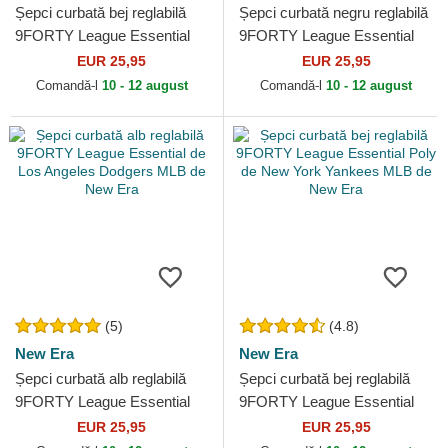
Șepci curbată bej reglabilă
Șepci curbată negru reglabilă
9FORTY League Essential
9FORTY League Essential
de Los Angeles Dodgers
de Los Angeles Dodgers
EUR 25,95
EUR 25,95
MLB de New Era
MLB de New Era
Comandă-l
10 - 12 august
Comandă-l
10 - 12 august
(5)
(4.8)
New Era
New Era
Șepci curbată alb reglabilă
Șepci curbată bej reglabilă
9FORTY League Essential
9FORTY League Essential
de Los Angeles Dodgers
Poly de New York Yankees
EUR 25,95
EUR 25,95
MLB de New Era
MLB de New Era