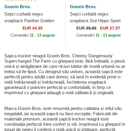
Goorin Bros.
Goorin Bros.
Șepci curbată negru
Șepci curbată negru
snapback Panther Golden
snapback Gut Hippo Sport
Suede The Farm Goorin
The Farm Goorin Bros.
EUR 44,95
EUR
39,95
EUR 27,97
Bros.
Comandă-l
11 - 13 august
Comandă-l
11 - 13 august
Șapca trucker neagră Goorin Bros. Cheesy Dangerously
Supercharged The Farm cu ghepard este, fără îndoială, o piesă
unică și atrăgătoare de care niciun iubitor de modă urbană nu ar
trebui să fie lipsit. Cu designul său unisex, această șapcă este
perfectă pentru adulții care doresc să iasă în evidență printr-o
notă îndrăzneață și îndrăzneață. Închiderea snapback
garantează o potrivire perfectă și confortabilă, în timp ce
imprimeul cu ghepard adaugă o notă sălbatică și originală.
Marca Goorin Bros. este renumită pentru calitatea și stilul său
inegalabil, iar această șapcă nu face excepție. Fabricată din
materiale premium, această șapcă trucker neagră este
combinația perfectă între confort și stil. Imprimeul cu ghepard în
tonuri de negru îi conferă o notă unică și izbitoare, perfectă