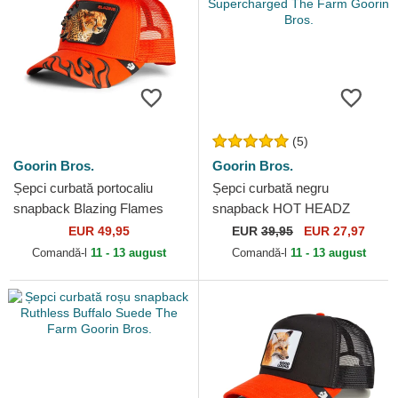
(5)
Goorin Bros.
Goorin Bros.
Șepci curbată portocaliu
Șepci curbată negru
snapback Blazing Flames
snapback HOT HEADZ
The Farm Goorin Bros.
Supercharged The Farm
EUR 49,95
EUR
39,95
EUR 27,97
Goorin Bros.
Comandă-l
11 - 13 august
Comandă-l
11 - 13 august