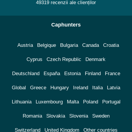
49319 recenzii ale clienților
Caphunters
Austria
Belgique
Bulgaria
Canada
Croatia
Cyprus
Czech Republic
Denmark
Deutschland
España
Estonia
Finland
France
Global
Greece
Hungary
Ireland
Italia
Latvia
Lithuania
Luxembourg
Malta
Poland
Portugal
Romania
Slovakia
Slovenia
Sweden
Switzerland
United Kingdom
Other countries