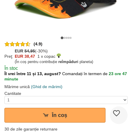
(4.9)
EUR
54,95
(-30%)
Preţ:
EUR 38,47
1 x copac
(În coș pentru contribuție
reîmpăduri
planeta)
În stoc
Îl vrei între 11 și 13, august?
Comandați în termen de
23 ore 47
minute
Mărime unică
(Ghid de mărimi)
Cantitate
În coș
30 de zile garanție returnare