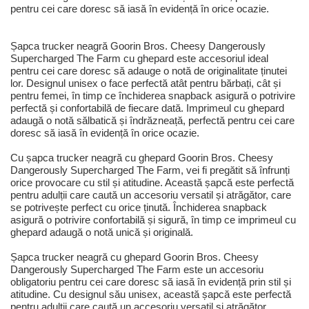
pentru cei care doresc să iasă în evidență în orice ocazie.
Șapca trucker neagră Goorin Bros. Cheesy Dangerously
Supercharged The Farm cu ghepard este accesoriul ideal
pentru cei care doresc să adauge o notă de originalitate ținutei
lor. Designul unisex o face perfectă atât pentru bărbați, cât și
pentru femei, în timp ce închiderea snapback asigură o potrivire
perfectă și confortabilă de fiecare dată. Imprimeul cu ghepard
adaugă o notă sălbatică și îndrăzneață, perfectă pentru cei care
doresc să iasă în evidență în orice ocazie.
Cu șapca trucker neagră cu ghepard Goorin Bros. Cheesy
Dangerously Supercharged The Farm, vei fi pregătit să înfrunți
orice provocare cu stil și atitudine. Această șapcă este perfectă
pentru adulții care caută un accesoriu versatil și atrăgător, care
se potrivește perfect cu orice ținută. Închiderea snapback
asigură o potrivire confortabilă și sigură, în timp ce imprimeul cu
ghepard adaugă o notă unică și originală.
Șapca trucker neagră cu ghepard Goorin Bros. Cheesy
Dangerously Supercharged The Farm este un accesoriu
obligatoriu pentru cei care doresc să iasă în evidență prin stil și
atitudine. Cu designul său unisex, această șapcă este perfectă
pentru adulții care caută un accesoriu versatil și atrăgător.