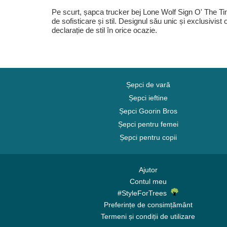
Pe scurt, șapca trucker bej Lone Wolf Sign O' The Tim
de sofisticare și stil. Designul său unic și exclusivist
declarație de stil în orice ocazie.
Șepci de vară
Șepci ieftine
Șepci Goorin Bros
Șepci pentru femei
Șepci pentru copii
Ajutor
Contul meu
#StyleForTrees
Preferințe de consimțământ
Termeni și condiții de utilizare