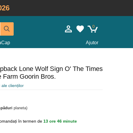
026
0
taCap
Ajutor
apback Lone Wolf Sign O' The Times
 Farm Goorin Bros.
 ale clienților
mpăduri
planeta)
omandați în termen de
13 ore 46 minute