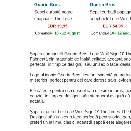
Goorin Bros.
Goorin Bros.
Șepci curbată negru
Șepci curbată papaga
snapback The Lone
snapback Lone Wolf 
Wolf The Farm Goorin
The Element The Fa
EUR 39,95
EUR 54,95
Bros.
Goorin Bros.
Comandă-l
10 - 12 august
Comandă-l
10 - 12 aug
Șapca camionetă Goorin Bros. Lone Wolf Sign O' The T
Fabricată din materiale de înaltă calitate, această șa
perfectă, în timp ce designul său unisex o face ideală
Logo-ul iconic Goorin Bros. iese în evidență pe partea
misterios, perfect pentru cei care doresc să-și eviden
Fie că este pentru o zi casual sau o ieșire în oraș, a
ocazie, în timp ce designul său atemporal asigură că n
actuală.
Șapca trucker bej Lone Wolf Sign O' The Times The Far
Designul său unisex o face perfectă pentru orice gen,
preferi un stil mai clasic, această șapcă este alegerea