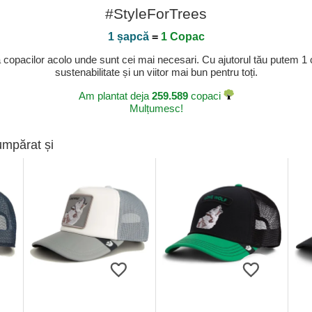
#StyleForTrees
1 șapcă
=
1 Copac
a copacilor acolo unde sunt cei mai necesari. Cu ajutorul tău putem 1
sustenabilitate și un viitor mai bun pentru toți.
Am plantat deja
259.589
copaci
Mulțumesc!
umpărat și