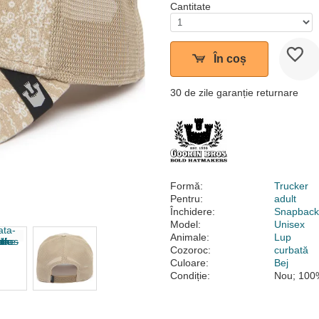
Cantitate
În coș
30 de zile garanție returnare
Formă:
Trucker
Pentru:
adult
Închidere:
Snapbac
Model:
Unisex
Animale:
Lup
Cozoroc:
curbată
Culoare:
Bej
Condiție:
Nou; 100%