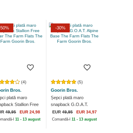
-50%
-30%
(4)
(5)
orin Bros.
Goorin Bros.
pci plată maro
Șepci plată maro
apback Stallion Free
snapback G.O.A.T.
der The Farm Flats
Alpine Base The Farm
UR
49,95
EUR 24,98
EUR
49,95
EUR 34,97
e Farm Goorin Bros.
Flats The Farm Goorin
mandă-l
11 - 13 august
Comandă-l
11 - 13 august
Bros.