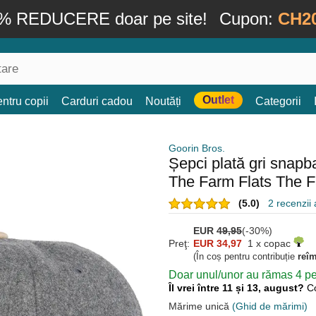
% REDUCERE doar pe site!
Cupon:
CH2
Outlet
ntru copii
Carduri cadou
Noutăți
Categorii
Goorin Bros.
Șepci plată gri snap
The Farm Flats The F
(5.0)
2 recenzii a
EUR
49,95
(-30%)
Preţ:
EUR 34,97
1 x copac
(În coș pentru contribuție
reî
Doar unul/unor au rămas 4 pen
Îl vrei între 11 și 13, august?
C
Mărime unică
(Ghid de mărimi)