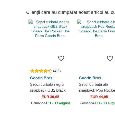
Clienții care au cumpărat acest articol au c
(4.6)
Goorin Bros.
Goorin Bros.
Șepci curbată negru
Șepci curbată alb
snapback GB2 Black
snapback Pop Rocke
Sheep The Rocker The
Sheep The Farm Goo
EUR 39,95
EUR 44,95
Farm Goorin Bros.
Bros.
Comandă-l
11 - 13 august
Comandă-l
11 - 13 aug