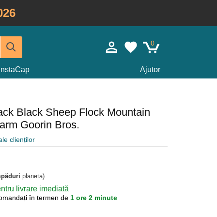
026
0
InstaCap
Ajutor
back Black Sheep Flock Mountain
arm Goorin Bros.
le clienților
mpăduri
planeta)
tru livrare imediată
omandați în termen de
1 ore 2 minute