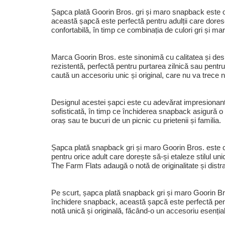
Șapca plată Goorin Bros. gri și maro snapback este o ad
această șapcă este perfectă pentru adulții care dores
confortabilă, în timp ce combinația de culori gri și m
Marca Goorin Bros. este sinonimă cu calitatea și desi
rezistentă, perfectă pentru purtarea zilnică sau pentr
caută un accesoriu unic și original, care nu va trece 
Designul acestei șapci este cu adevărat impresionant, c
sofisticată, în timp ce închiderea snapback asigură o 
oraș sau te bucuri de un picnic cu prietenii și familia.
Șapca plată snapback gri și maro Goorin Bros. este com
pentru orice adult care dorește să-și etaleze stilul un
The Farm Flats adaugă o notă de originalitate și distr
Pe scurt, șapca plată snapback gri și maro Goorin Bro
închidere snapback, această șapcă este perfectă pent
notă unică și originală, făcând-o un accesoriu esențial 