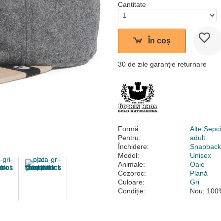
Cantitate
În coș
30 de zile garanție returnare
Formă:
Alte Șepc
Pentru:
adult
Închidere:
Snapbac
Model:
Unisex
Animale:
Oaie
Cozoroc:
Plană
Culoare:
Gri
Condiție:
Nou; 100%