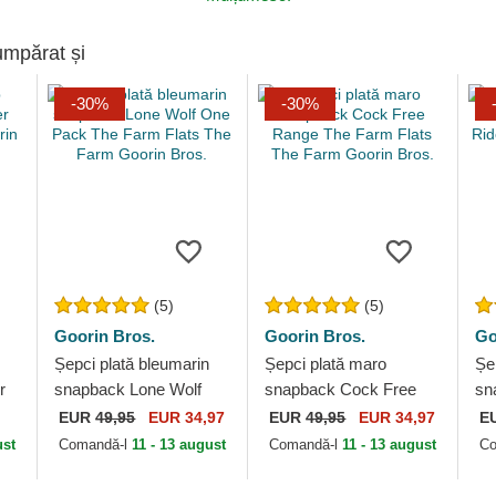
umpărat și
-30%
-30%
(5)
(5)
Goorin Bros.
Goorin Bros.
Go
Șepci plată bleumarin
Șepci plată maro
Șe
r
snapback Lone Wolf
snapback Cock Free
sn
rin
One Pack The Farm
Range The Farm Flats
Ri
EUR
49,95
EUR 34,97
EUR
49,95
EUR 34,97
E
Flats The Farm Goorin
The Farm Goorin Bros.
Th
ust
Comandă-l
11 - 13 august
Comandă-l
11 - 13 august
Co
Bros.