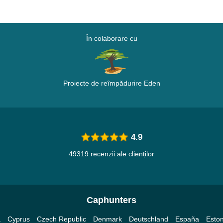
În colaborare cu
Proiecte de reîmpădurire Eden
4.9
49319 recenzii ale clienților
Caphunters
a
Cyprus
Czech Republic
Denmark
Deutschland
España
Eston