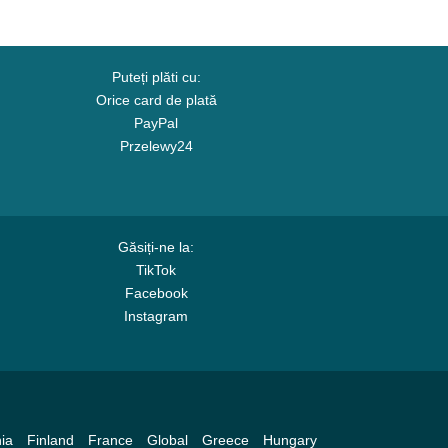
Puteți plăti cu:
Orice card de plată
PayPal
Przelewy24
Găsiți-ne la:
TikTok
Facebook
Instagram
ia
Finland
France
Global
Greece
Hungary