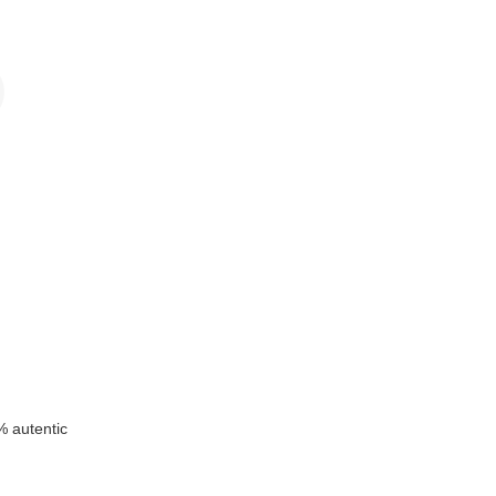
i
k
 autentic