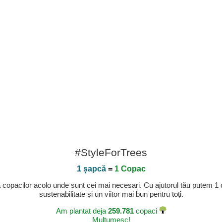
#StyleForTrees
1 șapcă
=
1 Copac
a copacilor acolo unde sunt cei mai necesari. Cu ajutorul tău putem 1
sustenabilitate și un viitor mai bun pentru toți.
Am plantat deja
259.781
copaci
Mulțumesc!