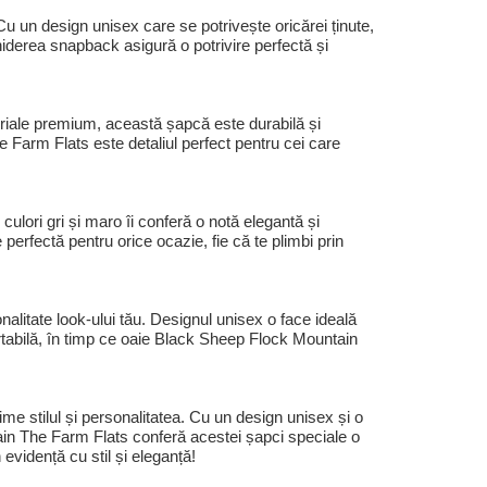
Cu un design unisex care se potrivește oricărei ținute,
iderea snapback asigură o potrivire perfectă și
eriale premium, această șapcă este durabilă și
e Farm Flats este detaliul perfect pentru cei care
ulori gri și maro îi conferă o notă elegantă și
perfectă pentru orice ocazie, fie că te plimbi prin
alitate look-ului tău. Designul unisex o face ideală
fortabilă, în timp ce oaie Black Sheep Flock Mountain
e stilul și personalitatea. Cu un design unisex și o
ain The Farm Flats conferă acestei șapci speciale o
 evidență cu stil și eleganță!