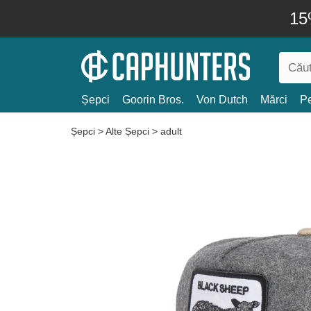
15
Șepci
Goorin Bros.
Von Dutch
Mărci
Pe
Șepci
>
Alte Șepci
>
adult