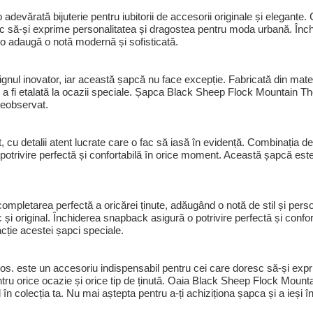
evărată bijuterie pentru iubitorii de accesorii originale și elegante. 
c să-și exprime personalitatea și dragostea pentru moda urbană. Înch
aro adaugă o notă modernă și sofisticată.
gnul inovator, iar această șapcă nu face excepție. Fabricată din mat
u a fi etalată la ocazii speciale. Șapca Black Sheep Flock Mountain Th
neobservat.
u detalii atent lucrate care o fac să iasă în evidență. Combinația de c
potrivire perfectă și confortabilă în orice moment. Această șapcă este 
pletarea perfectă a oricărei ținute, adăugând o notă de stil și person
ic și original. Închiderea snapback asigură o potrivire perfectă și con
acție acestei șapci speciale.
s. este un accesoriu indispensabil pentru cei care doresc să-și exprim
ru orice ocazie și orice tip de ținută. Oaia Black Sheep Flock Mount
în colecția ta. Nu mai aștepta pentru a-ți achiziționa șapca și a ieși în