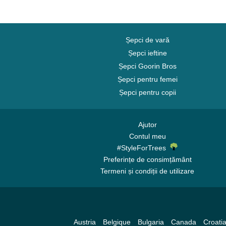
Șepci de vară
Șepci ieftine
Șepci Goorin Bros
Șepci pentru femei
Șepci pentru copii
Ajutor
Contul meu
#StyleForTrees
Preferințe de consimțământ
Termeni și condiții de utilizare
Austria
Belgique
Bulgaria
Canada
Croati