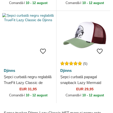
Comandă-l
10 - 12 august
Comandă-l
10 - 12 august
(5)
Djinns
Djinns
Șepci curbată negru reglabilă
Șepci curbată papagal
TrueFit Lazy Classic de
snapback Lazy Mermaid
Djinns
HFT de Djinns
EUR 31,95
EUR 29,95
Comandă-l
10 - 12 august
Comandă-l
10 - 12 august
Șapca trucker Djinns Lazy Classic HFT maro și negru este