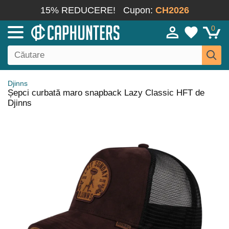
15% REDUCERE!
Cupon:
CH2026
0
Djinns
Șepci curbată maro snapback Lazy Classic HFT de
Djinns