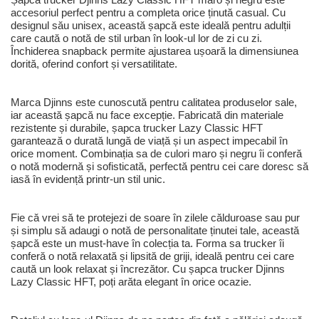
accesoriul perfect pentru a completa orice ținută casual. Cu
designul său unisex, această șapcă este ideală pentru adulții
care caută o notă de stil urban în look-ul lor de zi cu zi.
Închiderea snapback permite ajustarea ușoară la dimensiunea
dorită, oferind confort și versatilitate.
Marca Djinns este cunoscută pentru calitatea produselor sale,
iar această șapcă nu face excepție. Fabricată din materiale
rezistente și durabile, șapca trucker Lazy Classic HFT
garantează o durată lungă de viață și un aspect impecabil în
orice moment. Combinația sa de culori maro și negru îi conferă
o notă modernă și sofisticată, perfectă pentru cei care doresc să
iasă în evidență printr-un stil unic.
Fie că vrei să te protejezi de soare în zilele călduroase sau pur
și simplu să adaugi o notă de personalitate ținutei tale, această
șapcă este un must-have în colecția ta. Forma sa trucker îi
conferă o notă relaxată și lipsită de griji, ideală pentru cei care
caută un look relaxat și încrezător. Cu șapca trucker Djinns
Lazy Classic HFT, poți arăta elegant în orice ocazie.