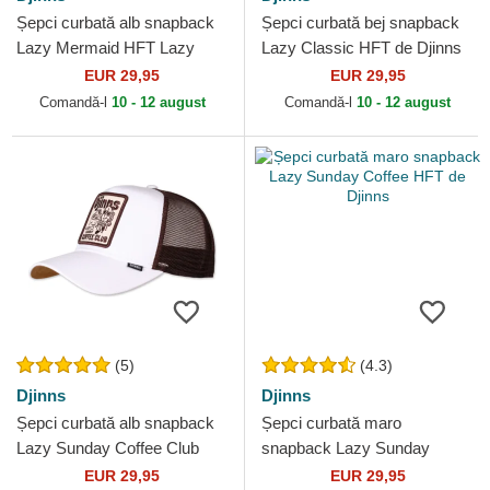
Șepci curbată alb snapback
Șepci curbată bej snapback
Lazy Mermaid HFT Lazy
Lazy Classic HFT de Djinns
Days Are The Best Days de
EUR 29,95
EUR 29,95
Djinns
Comandă-l
10 - 12 august
Comandă-l
10 - 12 august
(5)
(4.3)
Djinns
Djinns
Șepci curbată alb snapback
Șepci curbată maro
Lazy Sunday Coffee Club
snapback Lazy Sunday
HFT de Djinns
Coffee HFT de Djinns
EUR 29,95
EUR 29,95