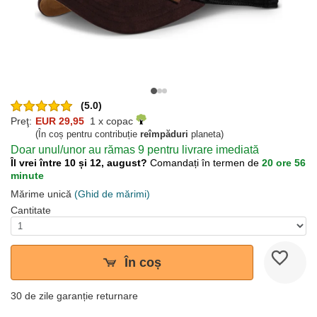
(5.0)
Preţ:
EUR 29,95
1 x copac
(În coș pentru contribuție
reîmpăduri
planeta)
Doar unul/unor au rămas 9 pentru livrare imediată
Îl vrei între 10 și 12, august?
Comandați în termen de
20 ore 56
minute
Mărime unică
(Ghid de mărimi)
Cantitate
În coș
30 de zile garanție returnare