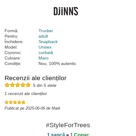
Formă:
Trucker
Pentru:
adult
Închidere:
Snapback
Model:
Unisex
Cozoroc:
curbată
Culoare:
Maro
Condiție:
Nou; 100% autentic
Recenzii ale clienților
5 din 5 stele
1 recenzii ale clienților
Publicat pe 2025-06-06 de Mark
#StyleForTrees
1 șapcă
=
1 Copac