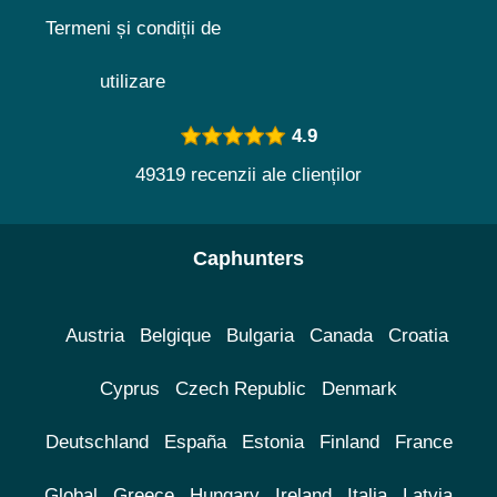
Termeni și condiții de
utilizare
4.9
49319 recenzii ale clienților
Caphunters
Austria
Belgique
Bulgaria
Canada
Croatia
Cyprus
Czech Republic
Denmark
Deutschland
España
Estonia
Finland
France
Global
Greece
Hungary
Ireland
Italia
Latvia