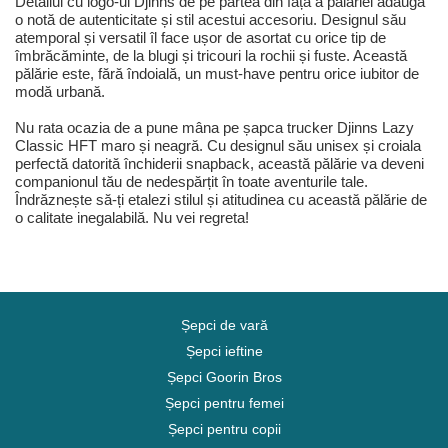
Detaliul cu logo-ul Djinns de pe partea din față a pălăriei adaugă
o notă de autenticitate și stil acestui accesoriu. Designul său
atemporal și versatil îl face ușor de asortat cu orice tip de
îmbrăcăminte, de la blugi și tricouri la rochii și fuste. Această
pălărie este, fără îndoială, un must-have pentru orice iubitor de
modă urbană.
Nu rata ocazia de a pune mâna pe șapca trucker Djinns Lazy
Classic HFT maro și neagră. Cu designul său unisex și croiala
perfectă datorită închiderii snapback, această pălărie va deveni
companionul tău de nedespărțit în toate aventurile tale.
Îndrăznește să-ți etalezi stilul și atitudinea cu această pălărie de
o calitate inegalabilă. Nu vei regreta!
Șepci de vară
Șepci ieftine
Șepci Goorin Bros
Șepci pentru femei
Șepci pentru copii