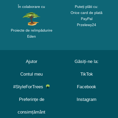
În colaborare cu
Puteți plăti cu:
Orice card de plată
PayPal
Przelewy24
Proiecte de reîmpădurire
Eden
Ajutor
Găsiți-ne la:
Contul meu
TikTok
#StyleForTrees
Facebook
Preferințe de
Instagram
consimțământ