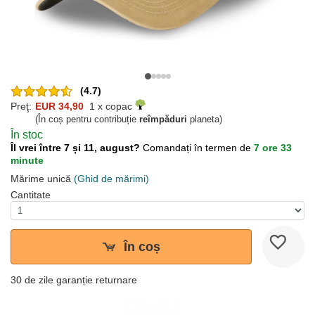
(4.7)
Preţ:
EUR 34,90
1 x copac
(În coș pentru contribuție
reîmpăduri
planeta)
În stoc
Îl vrei între 7 și 11, august?
Comandați în termen de
7 ore 33
minute
Mărime unică
(Ghid de mărimi)
Cantitate
În coș
30 de zile garanție returnare