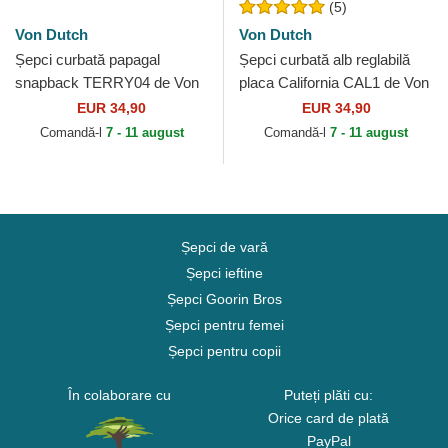
(5)
Von Dutch
Von Dutch
Șepci curbată papagal
Șepci curbată alb reglabilă
snapback TERRY04 de Von
placa California CAL1 de Von
Dutch
Dutch
EUR 34,90
EUR 34,90
Comandă-l
7 - 11 august
Comandă-l
7 - 11 august
Șepci de vară
Șepci ieftine
Șepci Goorin Bros
Șepci pentru femei
Șepci pentru copii
În colaborare cu
Puteți plăti cu:
Orice card de plată
PayPal