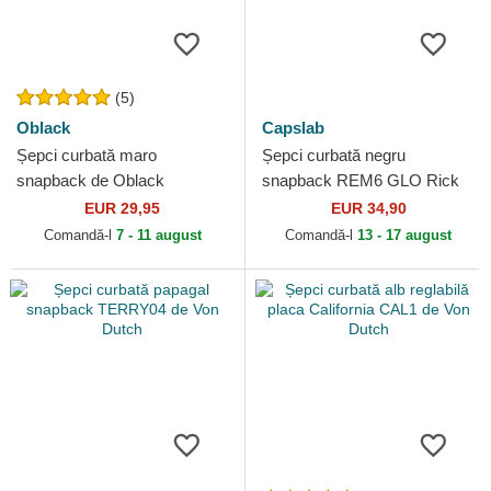
(5)
Oblack
Capslab
Șepci curbată maro
Șepci curbată negru
snapback de Oblack
snapback REM6 GLO Rick
Sanchez Rick și Morty de
EUR 29,95
EUR 34,90
Capslab
Comandă-l
7 - 11 august
Comandă-l
13 - 17 august