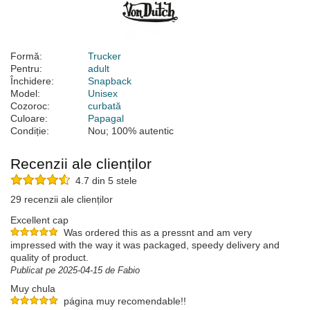
Formă:
Trucker
Pentru:
adult
Închidere:
Snapback
Model:
Unisex
Cozoroc:
curbată
Culoare:
Papagal
Condiție:
Nou; 100% autentic
Recenzii ale clienților
4.7 din 5 stele
29 recenzii ale clienților
Excellent cap
Was ordered this as a pressnt and am very
impressed with the way it was packaged, speedy delivery and
quality of product.
Publicat pe 2025-04-15 de Fabio
Muy chula
página muy recomendable!!