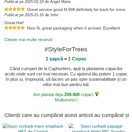
Publicat pe 2025-02-19 de Angel Maria
Great service good fit.Will definitely be back for more
Publicat pe 2025-01-16 de John
Great Hat!
Nice fit, great packaging when it arrived. Excellent
overall.
Publicat pe 2025-01-10 de Kris
Citește mai multe recenzii
#StyleForTrees
1 șapcă
=
1 Copac
Când cumperi de la Caphunters, ajuți la plantarea copacilor
acolo unde sunt cei mai necesari. Cu ajutorul tău putem 1 copac
în plus și, împreună, să facem un pas spre sustenabilitate și un
viitor mai bun pentru toți.
Am plantat deja
259.408
copaci
Mulțumesc!
Clienții care au cumpărat acest articol au cumpărat și