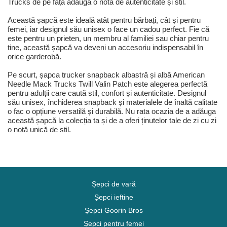
Trucks de pe față adaugă o notă de autenticitate și stil.
Această șapcă este ideală atât pentru bărbați, cât și pentru
femei, iar designul său unisex o face un cadou perfect. Fie că
este pentru un prieten, un membru al familiei sau chiar pentru
tine, această șapcă va deveni un accesoriu indispensabil în
orice garderobă.
Pe scurt, șapca trucker snapback albastră și albă American
Needle Mack Trucks Twill Valin Patch este alegerea perfectă
pentru adulții care caută stil, confort și autenticitate. Designul
său unisex, închiderea snapback și materialele de înaltă calitate
o fac o opțiune versatilă și durabilă. Nu rata ocazia de a adăuga
această șapcă la colecția ta și de a oferi ținutelor tale de zi cu zi
o notă unică de stil.
Șepci de vară
Șepci ieftine
Șepci Goorin Bros
Șepci pentru femei