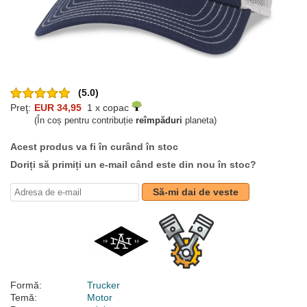
(5.0)
Preţ:
EUR 34,95
1 x copac
(În coș pentru contribuție
reîmpăduri
planeta)
Acest produs va fi în curând în stoc
Doriți să primiți un e-mail când este din nou în stoc?
Să-mi dai de veste
Formă:
Trucker
Temă:
Motor