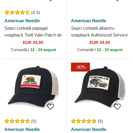
(4.3)
American Needle
American Needle
Șepci curbată papagal
Șepci curbată albastru
snapback Twill Valin Patch de
snapback Authorized Service
American Needle
Valin de American Needle
EUR 34,95
EUR 34,95
Comandă-l
12 - 14 august
Comandă-l
12 - 14 august
-30%
(5)
(5)
American Needle
American Needle