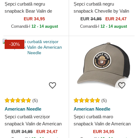
Șepci curbată negru
Șepci curbată negru
snapback Bear Valin de
snapback Chevelle by Valin
American Needle
de American Needle
EUR 34,95
EUR
34,95
EUR 24,47
Comandă-l
12 - 14 august
Comandă-l
12 - 14 august
-30%
(5)
(5)
American Needle
American Needle
Șepci curbată verzișor
Șepci curbată maro
snapback Valin de American
snapback Valin de American
Needle
Needle
EUR
34,95
EUR 24,47
EUR 34,95