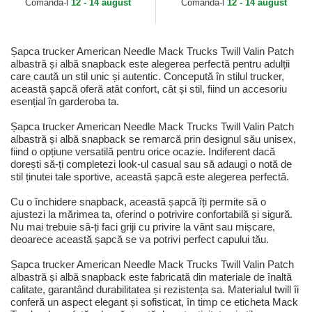
Comandă-l
12 - 14 august
Comandă-l
12 - 14 august
Șapca trucker American Needle Mack Trucks Twill Valin Patch
albastră și albă snapback este alegerea perfectă pentru adulții
care caută un stil unic și autentic. Concepută în stilul trucker,
această șapcă oferă atât confort, cât și stil, fiind un accesoriu
esențial în garderoba ta.
Șapca trucker American Needle Mack Trucks Twill Valin Patch
albastră și albă snapback se remarcă prin designul său unisex,
fiind o opțiune versatilă pentru orice ocazie. Indiferent dacă
dorești să-ți completezi look-ul casual sau să adaugi o notă de
stil ținutei tale sportive, această șapcă este alegerea perfectă.
Cu o închidere snapback, această șapcă îți permite să o
ajustezi la mărimea ta, oferind o potrivire confortabilă și sigură.
Nu mai trebuie să-ți faci griji cu privire la vânt sau mișcare,
deoarece această șapcă se va potrivi perfect capului tău.
Șapca trucker American Needle Mack Trucks Twill Valin Patch
albastră și albă snapback este fabricată din materiale de înaltă
calitate, garantând durabilitatea și rezistența sa. Materialul twill îi
conferă un aspect elegant și sofisticat, în timp ce eticheta Mack