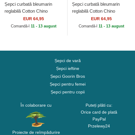
Șepci curbată bleumarin
Șepci curbată bleumarin
reglabilă Cotton Chino
reglabilă Cotton Chino
Classic Sport de Polo Ralph
Classic Sport de Polo Ralph
EUR 64,95
EUR 64,95
Lauren
Lauren
Comandă-l
11 - 13 august
Comandă-l
11 - 13 august
Șepci de vară
Șepci ieftine
Șepci Goorin Bros
Șepci pentru femei
Șepci pentru copii
În colaborare cu
Puteți plăti cu:
Orice card de plată
PayPal
Przelewy24
Proiecte de reîmpădurire