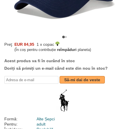
Preţ:
EUR 84,95
1 x copac
(În coș pentru contribuție
reîmpăduri
planeta)
Acest produs va fi în curând în stoc
Doriți să primiți un e-mail când este din nou în stoc?
Să-mi dai de veste
Formă:
Alte Șepci
Pentru:
adult