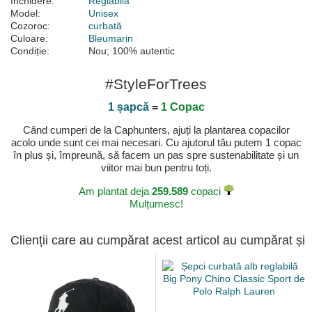
Închidere:
Reglabilă
Model:
Unisex
Cozoroc:
curbată
Culoare:
Bleumarin
Condiție:
Nou; 100% autentic
#StyleForTrees
1 șapcă
=
1 Copac
Când cumperi de la Caphunters, ajuți la plantarea copacilor
acolo unde sunt cei mai necesari. Cu ajutorul tău putem 1 copac
în plus și, împreună, să facem un pas spre sustenabilitate și un
viitor mai bun pentru toți.
Am plantat deja
259.589
copaci
Mulțumesc!
Clienții care au cumpărat acest articol au cumpărat și