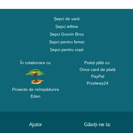
Șepci de vară
Șepci ieftine
Șepci Goorin Bros
Șepci pentru femei
Șepci pentru copii
În colaborare cu
Puteți plăti cu:
Orice card de plată
PayPal
Przelewy24
Proiecte de reîmpădurire
Eden
Ajutor
Găsiți-ne la: