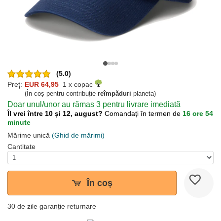
(5.0)
Preţ:
EUR 64,95
1 x copac
(În coș pentru contribuție
reîmpăduri
planeta)
Doar unul/unor au rămas 3 pentru livrare imediată
Îl vrei între 10 și 12, august?
Comandați în termen de
16 ore 54
minute
Mărime unică
(Ghid de mărimi)
Cantitate
În coș
30 de zile garanție returnare