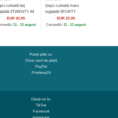
pci curbată bej
Șepci curbată maro
glabilă 9TWENTY All
reglabilă 9FORTY
er Print Tropical de
League Essential de
EUR 30,95
EUR 25,95
w York Yankees
New York Yankees MLB
mandă-l
11 - 13 august
Comandă-l
11 - 13 august
B de New Era
de New Era
Puteți plăti cu:
Orice card de plată
PayPal
Przelewy24
Găsiți-ne la:
TikTok
Facebook
Instagram