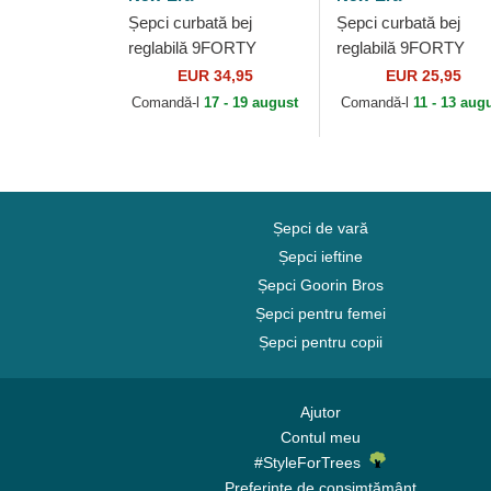
Șepci curbată bej
Șepci curbată bej
reglabilă 9FORTY
reglabilă 9FORTY
Beaded de New York
League Essential de
EUR 34,95
EUR 25,95
Yankees MLB de New
New York Yankees
Comandă-l
17 - 19 august
Comandă-l
11 - 13 aug
Era
MLB de New Era
Șepci de vară
Șepci ieftine
Șepci Goorin Bros
Șepci pentru femei
Șepci pentru copii
Ajutor
Contul meu
#StyleForTrees
Preferințe de consimțământ