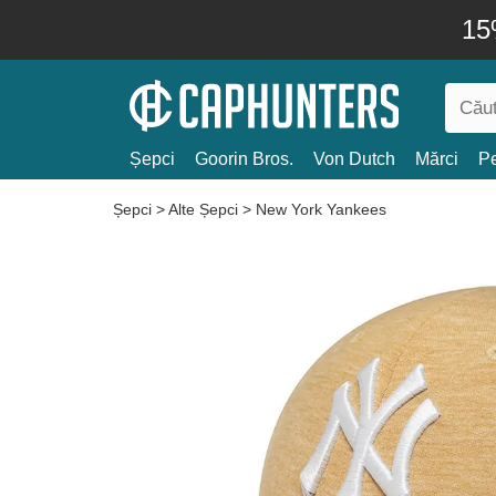
15
Șepci
Goorin Bros.
Von Dutch
Mărci
Pe
Șepci
>
Alte Șepci
>
New York Yankees