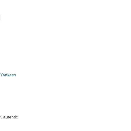
i
 Yankees
 autentic