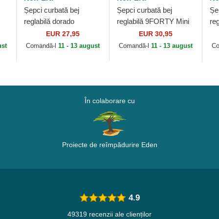
Șepci curbată bej
Șepci curbată bej
Șe
reglabilă dorado
reglabilă 9FORTY Mini
re
9FORTY Metallic de
Cord de New York
Ov
EUR 27,95
EUR 30,95
New York Yankees
Yankees MLB de New
Ne
ust
Comandă-l
11 - 13 august
Comandă-l
11 - 13 august
Co
MLB de New Era
Era
ML
În colaborare cu
Proiecte de reîmpădurire Eden
4.9
49319 recenzii ale clienților