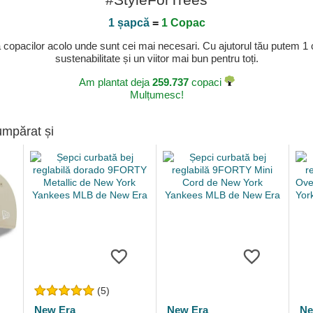
1 șapcă
=
1 Copac
a copacilor acolo unde sunt cei mai necesari. Cu ajutorul tău putem 1
sustenabilitate și un viitor mai bun pentru toți.
Am plantat deja
259.737
copaci
Mulțumesc!
umpărat și
(5)
New Era
New Era
Ne