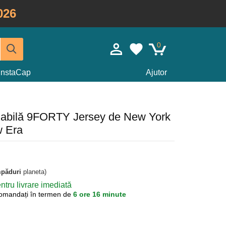
026
0
InstaCap
Ajutor
glabilă 9FORTY Jersey de New York
 Era
mpăduri
planeta)
tru livrare imediată
omandați în termen de
6 ore 16 minute