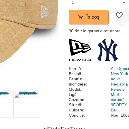
În coș
30 de zile garanție returnare
Formă:
Alte Șepc
Echipă:
New York
Pentru:
adult
Închidere:
Reglabilă
Model:
Femeie
Ligă:
MLB
Cozoroc:
curbată
Siluetă:
9FORTY
Culoare:
Bej
Condiție:
Nou; 100%
#StyleForTrees