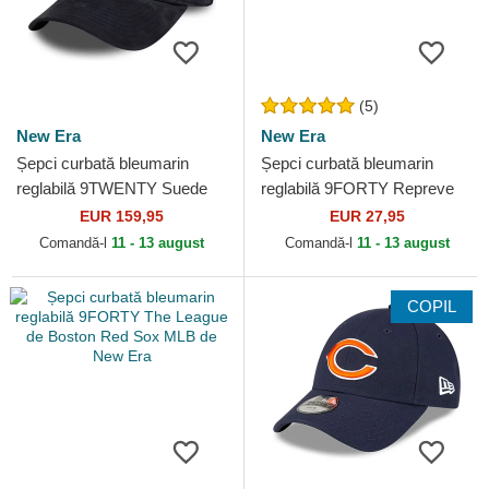
(5)
New Era
New Era
Șepci curbată bleumarin
Șepci curbată bleumarin
reglabilă 9TWENTY Suede
reglabilă 9FORTY Repreve
de New York Yankees MLB
de Tottenham Hotspur
EUR 159,95
EUR 27,95
de New Era
Football Club Premier...
Comandă-l
11 - 13 august
Comandă-l
11 - 13 august
COPIL