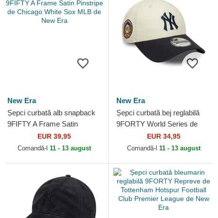
New Era
New Era
Șepci curbată alb snapback
Șepci curbată bej reglabilă
9FIFTY A Frame Satin
9FORTY World Series de
Pinstripe de Chicago White
New York Yankees MLB de
EUR 39,95
EUR 34,95
Sox MLB de New Era
New Era
Comandă-l
11 - 13 august
Comandă-l
11 - 13 august