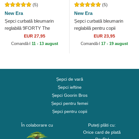
(5)
(5)
New Era
New Era
Șepci curbată bleumarin
Șepci curbată bleumarin
reglabilă 9FORTY The
reglabilă pentru copii
League de Boston Red Sox
9FORTY The League de
EUR 27,95
EUR 23,95
MLB de New Era
Chicago Bears NFL de New
Comandă-l
11 - 13 august
Comandă-l
17 - 19 august
Era
Șepci de vară
Șepci ieftine
Șepci Goorin Bros
Șepci pentru femei
Șepci pentru copii
În colaborare cu
Puteți plăti cu:
Orice card de plată