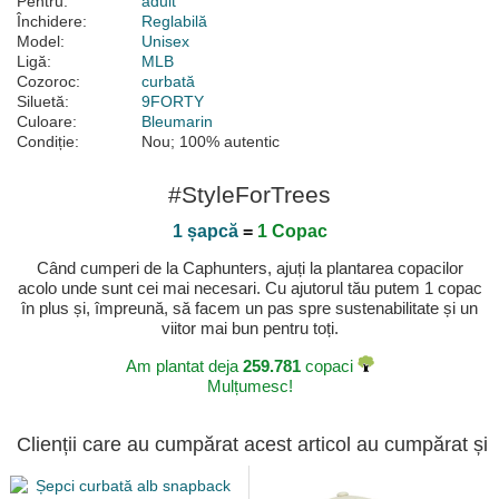
Pentru:
adult
Închidere:
Reglabilă
Model:
Unisex
Ligă:
MLB
Cozoroc:
curbată
Siluetă:
9FORTY
Culoare:
Bleumarin
Condiție:
Nou; 100% autentic
#StyleForTrees
1 șapcă
=
1 Copac
Când cumperi de la Caphunters, ajuți la plantarea copacilor
acolo unde sunt cei mai necesari. Cu ajutorul tău putem 1 copac
în plus și, împreună, să facem un pas spre sustenabilitate și un
viitor mai bun pentru toți.
Am plantat deja
259.781
copaci
Mulțumesc!
Clienții care au cumpărat acest articol au cumpărat și