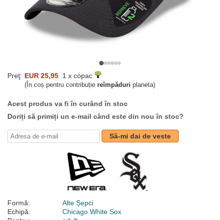
Preţ:
EUR 25,95
1 x copac
(În coș pentru contribuție
reîmpăduri
planeta)
Acest produs va fi în curând în stoc
Doriți să primiți un e-mail când este din nou în stoc?
Să-mi dai de veste
Formă:
Alte Șepci
Echipă:
Chicago White Sox