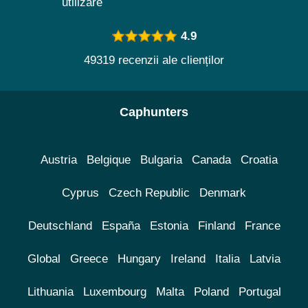
utilizare
4.9
49319 recenzii ale clienților
Caphunters
Austria
Belgique
Bulgaria
Canada
Croatia
Cyprus
Czech Republic
Denmark
Deutschland
España
Estonia
Finland
France
Global
Greece
Hungary
Ireland
Italia
Latvia
Lithuania
Luxembourg
Malta
Poland
Portugal