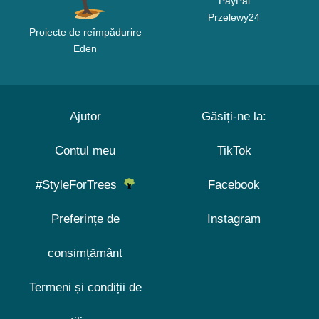
PayPal
Przelewy24
Proiecte de reîmpădurire
Eden
Ajutor
Găsiți-ne la:
Contul meu
TikTok
#StyleForTrees
Facebook
Preferințe de
Instagram
consimțământ
Termeni și condiții de