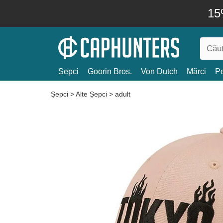
15
Șepci
Goorin Bros.
Von Dutch
Mărci
Pe
Șepci
>
Alte Șepci
>
adult