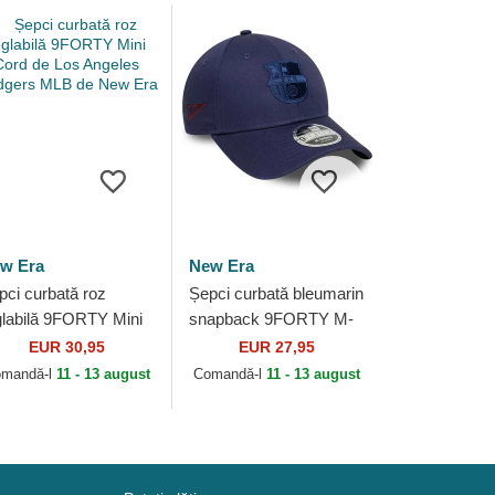
w Era
New Era
pci curbată roz
Șepci curbată bleumarin
glabilă 9FORTY Mini
snapback 9FORTY M-
rd de Los Angeles
Crown ajustable de FC
EUR 30,95
EUR 27,95
dgers MLB de New
Barcelona LALIGA de
mandă-l
11 - 13 august
Comandă-l
11 - 13 august
a
New Era