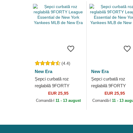
(4.4)
New Era
New Era
Șepci curbată roz
Șepci curbată roz
reglabilă 9FORTY
reglabilă 9FORTY
League Essential de
League Essential de
EUR 25,95
EUR 25,95
New York Yankees
New York Yankees
Comandă-l
11 - 13 august
Comandă-l
11 - 13 aug
MLB de New Era
MLB de New Era