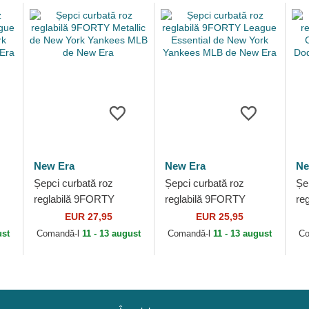
New Era
New Era
Ne
Șepci curbată roz
Șepci curbată roz
Șe
reglabilă 9FORTY
reglabilă 9FORTY
re
Metallic de New York
League Essential de
Co
EUR 27,95
EUR 25,95
Yankees MLB de New
New York Yankees
Do
ust
Comandă-l
11 - 13 august
Comandă-l
11 - 13 august
Co
Era
MLB de New Era
Er