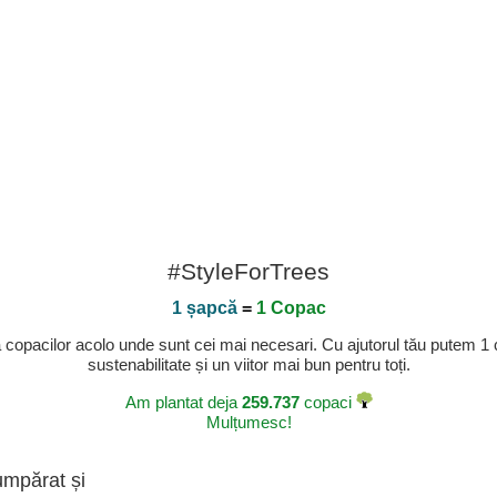
#StyleForTrees
1 șapcă
=
1 Copac
a copacilor acolo unde sunt cei mai necesari. Cu ajutorul tău putem 1
sustenabilitate și un viitor mai bun pentru toți.
Am plantat deja
259.737
copaci
Mulțumesc!
umpărat și