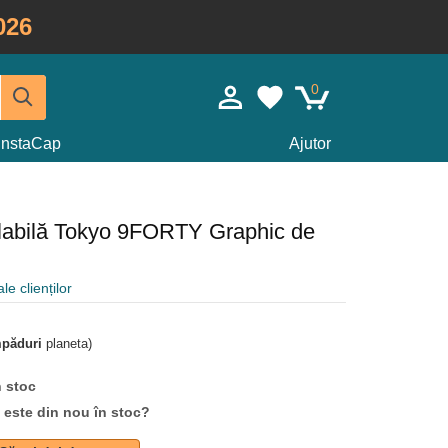
026
0
InstaCap
Ajutor
glabilă Tokyo 9FORTY Graphic de
le clienților
mpăduri
planeta)
n stoc
d este din nou în stoc?