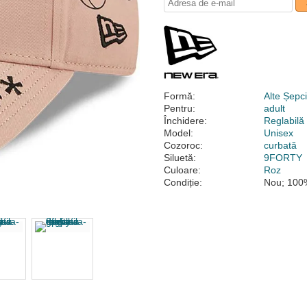
Formă:
Alte Șepc
Pentru:
adult
Închidere:
Reglabilă
Model:
Unisex
Cozoroc:
curbată
Siluetă:
9FORTY
Culoare:
Roz
Condiție:
Nou; 100%