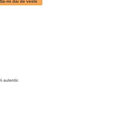
Să-mi dai de veste
i
 autentic