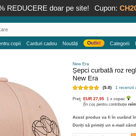
% REDUCERE doar pe site!
Cupon:
CH2
Outlet
ntru copii
Carduri cadou
Noutăți
Categorii
New Era
Șepci curbată roz re
New Era
(5.0)
1 recenzii a
Preţ:
EUR 27,95
1 x copac
(În coș pentru contribuție
reî
Acest produs va fi în curând î
Doriți să primiți un e-mail cân