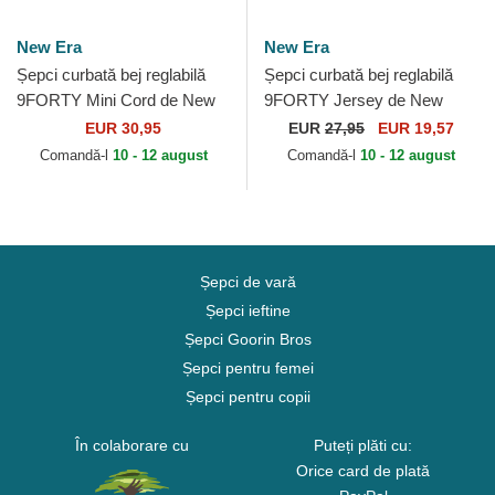
New Era
New Era
Șepci curbată bej reglabilă
Șepci curbată bej reglabilă
9FORTY Mini Cord de New
9FORTY Jersey de New
York Yankees MLB de New
York Yankees MLB de New
EUR 30,95
EUR
27,95
EUR 19,57
Era
Era
Comandă-l
10 - 12 august
Comandă-l
10 - 12 august
Șepci de vară
Șepci ieftine
Șepci Goorin Bros
Șepci pentru femei
Șepci pentru copii
În colaborare cu
Puteți plăti cu:
Orice card de plată