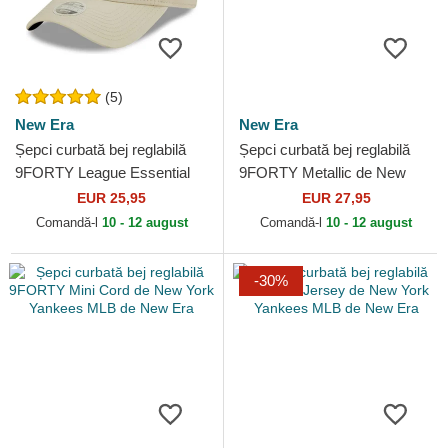
(5)
New Era
New Era
Șepci curbată bej reglabilă
Șepci curbată bej reglabilă
9FORTY League Essential
9FORTY Metallic de New
de New York Yankees MLB
York Yankees MLB de New
EUR 25,95
EUR 27,95
de New Era
Era
Comandă-l
10 - 12 august
Comandă-l
10 - 12 august
-30%