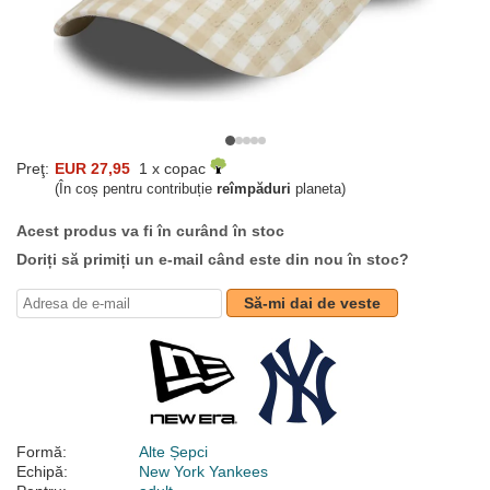
Preţ:
EUR 27,95
1 x copac
(În coș pentru contribuție
reîmpăduri
planeta)
Acest produs va fi în curând în stoc
Doriți să primiți un e-mail când este din nou în stoc?
Să-mi dai de veste
Formă:
Alte Șepci
Echipă:
New York Yankees