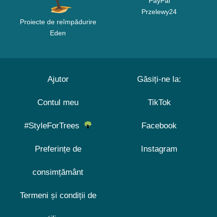
PayPal
Przelewy24
Proiecte de reîmpădurire
Eden
Ajutor
Găsiți-ne la:
Contul meu
TikTok
#StyleForTrees
Facebook
Preferințe de
Instagram
consimțământ
Termeni și condiții de