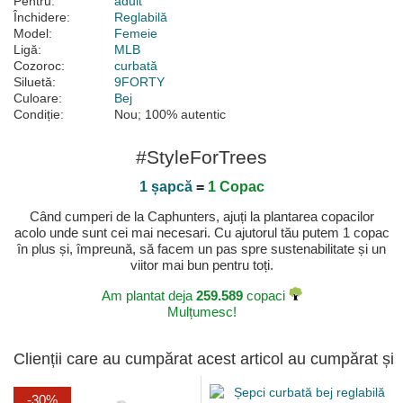
Pentru:
adult
Închidere:
Reglabilă
Model:
Femeie
Ligă:
MLB
Cozoroc:
curbată
Siluetă:
9FORTY
Culoare:
Bej
Condiție:
Nou; 100% autentic
#StyleForTrees
1 șapcă
=
1 Copac
Când cumperi de la Caphunters, ajuți la plantarea copacilor
acolo unde sunt cei mai necesari. Cu ajutorul tău putem 1 copac
în plus și, împreună, să facem un pas spre sustenabilitate și un
viitor mai bun pentru toți.
Am plantat deja
259.589
copaci
Mulțumesc!
Clienții care au cumpărat acest articol au cumpărat și
-30%