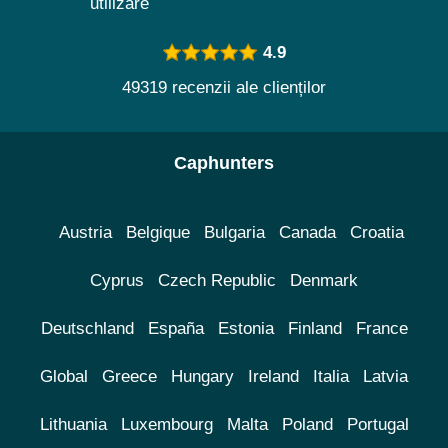
utilizare
4.9
49319 recenzii ale clienților
Caphunters
Austria
Belgique
Bulgaria
Canada
Croatia
Cyprus
Czech Republic
Denmark
Deutschland
España
Estonia
Finland
France
Global
Greece
Hungary
Ireland
Italia
Latvia
Lithuania
Luxembourg
Malta
Poland
Portugal