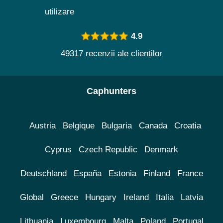
utilizare
4.9
49317 recenzii ale clienților
Caphunters
Austria
Belgique
Bulgaria
Canada
Croatia
Cyprus
Czech Republic
Denmark
Deutschland
España
Estonia
Finland
France
Global
Greece
Hungary
Ireland
Italia
Latvia
Lithuania
Luxembourg
Malta
Poland
Portugal