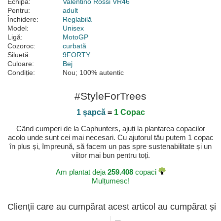
Echipă:
Valentino Rossi VR46
Pentru:
adult
Închidere:
Reglabilă
Model:
Unisex
Ligă:
MotoGP
Cozoroc:
curbată
Siluetă:
9FORTY
Culoare:
Bej
Condiție:
Nou; 100% autentic
#StyleForTrees
1 șapcă
=
1 Copac
Când cumperi de la Caphunters, ajuți la plantarea copacilor
acolo unde sunt cei mai necesari. Cu ajutorul tău putem 1 copac
în plus și, împreună, să facem un pas spre sustenabilitate și un
viitor mai bun pentru toți.
Am plantat deja
259.408
copaci
Mulțumesc!
Clienții care au cumpărat acest articol au cumpărat și