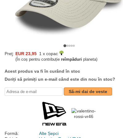
Preţ:
EUR 23,95
1 x copac
(În coș pentru contribuție
reîmpăduri
planeta)
Acest produs va fi în curând în stoc
Doriți să primiți un e-mail când este din nou în stoc?
Să-mi dai de veste
Formă:
Alte Șepci