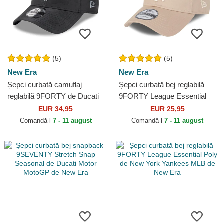
(5)
(5)
New Era
New Era
Șepci curbată camuflaj
Șepci curbată bej reglabilă
reglabilă 9FORTY de Ducati
9FORTY League Essential
Motor MotoGP de New Era
de New York Yankees MLB
EUR 34,95
EUR 25,95
de New Era
Comandă-l
7 - 11 august
Comandă-l
7 - 11 august