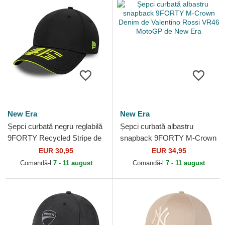
New Era
New Era
Șepci curbată negru reglabilă
Șepci curbată albastru
9FORTY Recycled Stripe de
snapback 9FORTY M-Crown
Valentino Rossi VR46
Denim de Valentino Rossi
EUR 30,95
EUR 34,95
MotoGP de New Era
VR46 MotoGP de New Era
Comandă-l
7 - 11 august
Comandă-l
7 - 11 august