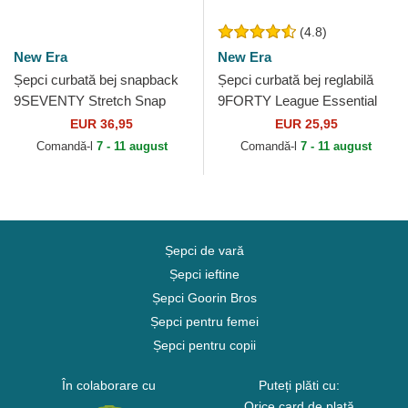
(4.8)
New Era
New Era
Șepci curbată bej snapback
Șepci curbată bej reglabilă
9SEVENTY Stretch Snap
9FORTY League Essential
Seasonal de Ducati Motor
Poly de New York Yankees
EUR 36,95
EUR 25,95
MotoGP de New Era
MLB de New Era
Comandă-l
7 - 11 august
Comandă-l
7 - 11 august
Șepci de vară
Șepci ieftine
Șepci Goorin Bros
Șepci pentru femei
Șepci pentru copii
În colaborare cu
Puteți plăti cu:
Orice card de plată