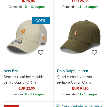
de New York Yankees MLB
Poly de New York Yankees
EUR 25,95
EUR 25,95
de New Era
MLB de New Era
Comandă-l
11 - 13 august
Comandă-l
11 - 13 august
COPIL
New Era
Polo Ralph Lauren
Șepci curbată bej reglabilă
Șepci curbată verzișor
pentru copii 9FORTY
reglabilă Cotton Chino
Homefield de New York
Classic Sport de Polo Ralph
EUR 22,95
EUR 64,95
Yankees MLB de New Era
Lauren
Comandă-l
11 - 13 august
Comandă-l
11 - 13 august