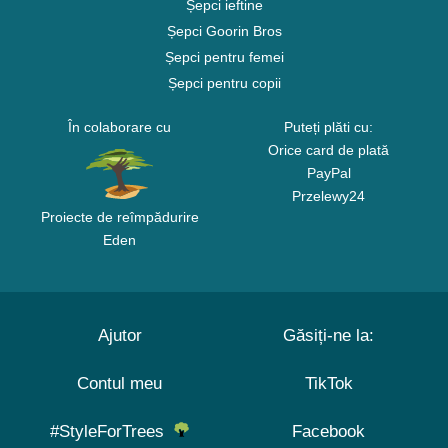
Șepci ieftine
Șepci Goorin Bros
Șepci pentru femei
Șepci pentru copii
În colaborare cu
Puteți plăti cu:
Orice card de plată
PayPal
Przelewy24
Proiecte de reîmpădurire
Eden
Ajutor
Găsiți-ne la:
Contul meu
TikTok
#StyleForTrees
Facebook