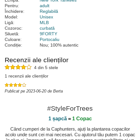
Echipă:
New York Yankees
Pentru:
adult
Închidere:
Reglabilă
Model:
Unisex
Ligă:
MLB
Cozoroc:
curbată
Siluetă:
9FORTY
Culoare:
Portocaliu
Condiție:
Nou; 100% autentic
Recenzii ale clienților
4 din 5 stele
1 recenzii ale clienților
Publicat pe 2023-06-20 de Berta
#StyleForTrees
1 șapcă
=
1 Copac
Când cumperi de la Caphunters, ajuți la plantarea copacilor
acolo unde sunt cei mai necesari. Cu ajutorul tău putem 1 copac