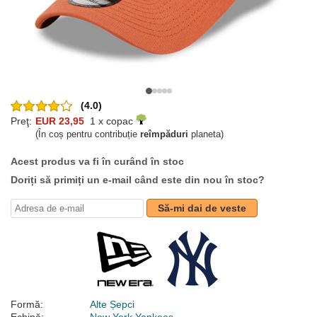
(4.0)
Preţ:
EUR 23,95
1 x copac
(În coș pentru contribuție
reîmpăduri
planeta)
Acest produs va fi în curând în stoc
Doriți să primiți un e-mail când este din nou în stoc?
Să-mi dai de veste
Formă:
Alte Șepci