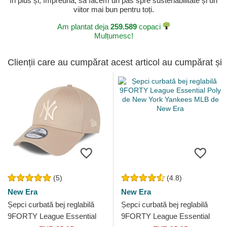
în plus și, împreună, să facem un pas spre sustenabilitate și un
viitor mai bun pentru toți.
Am plantat deja
259.589
copaci
Mulțumesc!
Clienții care au cumpărat acest articol au cumpărat și
(5)
(4.8)
New Era
New Era
Șepci curbată bej reglabilă
Șepci curbată bej reglabilă
9FORTY League Essential
9FORTY League Essential