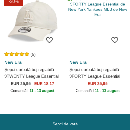
-30%
(5)
New Era
New Era
Șepci curbată bej reglabilă
Șepci curbată bej reglabilă
9TWENTY League Essential
9FORTY League Essential
de Los Angeles Dodgers
de New York Yankees MLB
EUR
25,95
EUR 18,17
EUR 25,95
MLB de New Era
de New Era
Comandă-l
11 - 13 august
Comandă-l
11 - 13 august
Șepci de vară