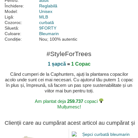
Pentru:
adult
Închidere:
Reglabilă
Model:
Unisex
Ligă:
MLB
Cozoroc:
curbată
Siluetă:
9FORTY
Culoare:
Bleumarin
Condiție:
Nou; 100% autentic
#StyleForTrees
1 șapcă
=
1 Copac
Când cumperi de la Caphunters, ajuți la plantarea copacilor
acolo unde sunt cei mai necesari. Cu ajutorul tău putem 1 copac
în plus și, împreună, să facem un pas spre sustenabilitate și un
viitor mai bun pentru toți.
Am plantat deja
259.737
copaci
Mulțumesc!
Clienții care au cumpărat acest articol au cumpărat și