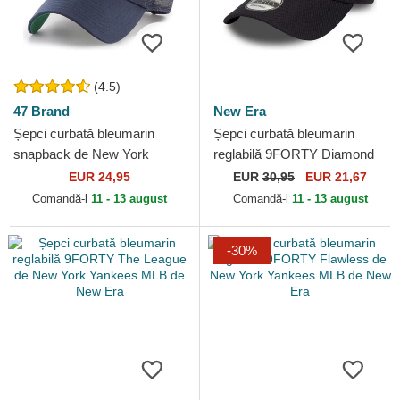
(4.5)
47 Brand
New Era
Șepci curbată bleumarin
Șepci curbată bleumarin
snapback de New York
reglabilă 9FORTY Diamond
Yankees MLB de 47 Brand
Era Essential de New York
EUR 24,95
EUR
30,95
EUR 21,67
Yankees MLB de New Era
Comandă-l
11 - 13 august
Comandă-l
11 - 13 august
-30%