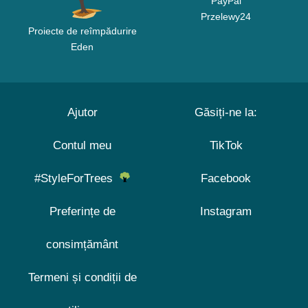
PayPal
Przelewy24
Proiecte de reîmpădurire
Eden
Ajutor
Găsiți-ne la:
Contul meu
TikTok
#StyleForTrees
Facebook
Preferințe de
Instagram
consimțământ
Termeni și condiții de