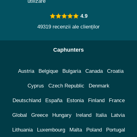
utilizare
4.9
49319 recenzii ale clienților
Caphunters
Austria
Belgique
Bulgaria
Canada
Croatia
Cyprus
Czech Republic
Denmark
Deutschland
España
Estonia
Finland
France
Global
Greece
Hungary
Ireland
Italia
Latvia
Lithuania
Luxembourg
Malta
Poland
Portugal