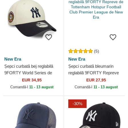
(5)
New Era
New Era
Șepci curbată bej reglabilă
Șepci curbată bleumarin
9FORTY World Series de
reglabilă 9FORTY Repreve
New York Yankees MLB de
de Tottenham Hotspur
EUR 34,95
EUR 27,95
New Era
Football Club Premier...
Comandă-l
11 - 13 august
Comandă-l
11 - 13 august
-30%