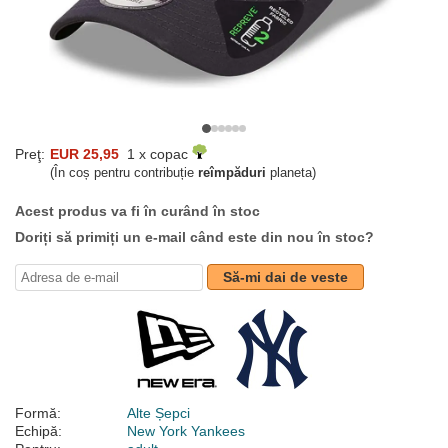
Preţ:
EUR 25,95
1 x copac
(În coș pentru contribuție
reîmpăduri
planeta)
Acest produs va fi în curând în stoc
Doriți să primiți un e-mail când este din nou în stoc?
Să-mi dai de veste
Formă:
Alte Șepci
Echipă:
New York Yankees