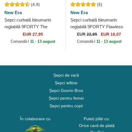
(4.9)
(5)
New Era
New Era
Șepci curbată bleumarin
Șepci curbată bleumarin
reglabilă 9FORTY The
reglabilă 9FORTY Flawless
League de New York
de New York Yankees MLB
EUR 27,95
EUR
22,95
EUR 16,07
Yankees MLB de New Era
de New Era
Comandă-l
11 - 13 august
Comandă-l
11 - 13 august
Șepci de vară
Șepci ieftine
Șepci Goorin Bros
Șepci pentru femei
Șepci pentru copii
În colaborare cu
Puteți plăti cu:
Orice card de plată