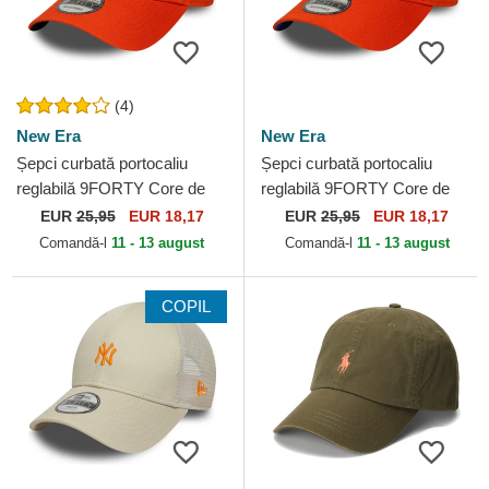
(4)
New Era
New Era
Șepci curbată portocaliu
Șepci curbată portocaliu
reglabilă 9FORTY Core de
reglabilă 9FORTY Core de
Aniquiladores FC Kings
Jijantes FC Kings League de
EUR
25,95
EUR 18,17
EUR
25,95
EUR 18,17
League de New Era
New Era
Comandă-l
11 - 13 august
Comandă-l
11 - 13 august
COPIL