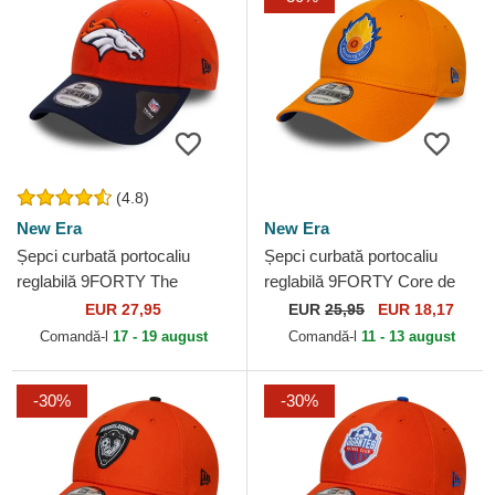
(4.8)
New Era
New Era
Șepci curbată portocaliu
Șepci curbată portocaliu
reglabilă 9FORTY The
reglabilă 9FORTY Core de
League de Denver Broncos
Saiyans FC Kings League de
EUR 27,95
EUR
25,95
EUR 18,17
NFL de New Era
New Era
Comandă-l
17 - 19 august
Comandă-l
11 - 13 august
-30%
-30%