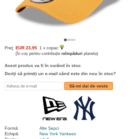
Preţ:
EUR 23,95
1 x copac
(În coș pentru contribuție
reîmpăduri
planeta)
Acest produs va fi în curând în stoc
Doriți să primiți un e-mail când este din nou în stoc?
Să-mi dai de veste
Formă:
Alte Șepci
Echipă:
New York Yankees