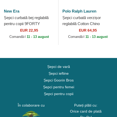
New Era
Polo Ralph Lauren
Șepci curbată bej reglabilă
Șepci curbată verzișor
pentru copii 9FORTY
reglabilă Cotton Chino
Homefield de New York
Classic Sport de Polo Ralph
EUR 22,95
EUR 64,95
Yankees MLB de New Era
Lauren
Comandă-l
11 - 13 august
Comandă-l
11 - 13 august
Șepci de vară
Șepci ieftine
Șepci Goorin Bros
Șepci pentru femei
Șepci pentru copii
În colaborare cu
Puteți plăti cu:
Orice card de plată