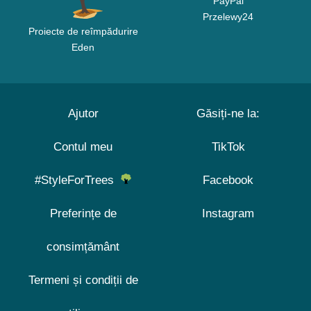
PayPal
Przelewy24
Proiecte de reîmpădurire
Eden
Ajutor
Găsiți-ne la:
Contul meu
TikTok
#StyleForTrees
Facebook
Preferințe de
Instagram
consimțământ
Termeni și condiții de