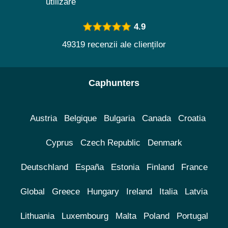
utilizare
4.9
49319 recenzii ale clienților
Caphunters
Austria
Belgique
Bulgaria
Canada
Croatia
Cyprus
Czech Republic
Denmark
Deutschland
España
Estonia
Finland
France
Global
Greece
Hungary
Ireland
Italia
Latvia
Lithuania
Luxembourg
Malta
Poland
Portugal