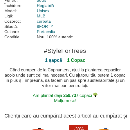
Pentru:
adult
Închidere:
Reglabilă
Model:
Unisex
Ligă:
MLB
Cozoroc:
curbată
Siluetă:
9FORTY
Culoare:
Portocaliu
Condiție:
Nou; 100% autentic
#StyleForTrees
1 șapcă
=
1 Copac
Când cumperi de la Caphunters, ajuți la plantarea copacilor
acolo unde sunt cei mai necesari. Cu ajutorul tău putem 1 copac
în plus și, împreună, să facem un pas spre sustenabilitate și un
viitor mai bun pentru toți.
Am plantat deja
259.737
copaci
Mulțumesc!
Clienții care au cumpărat acest articol au cumpărat și
-30%