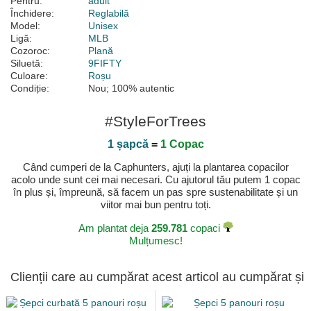
Pentru:
adult
Închidere:
Reglabilă
Model:
Unisex
Ligă:
MLB
Cozoroc:
Plană
Siluetă:
9FIFTY
Culoare:
Roșu
Condiție:
Nou; 100% autentic
#StyleForTrees
1 șapcă
=
1 Copac
Când cumperi de la Caphunters, ajuți la plantarea copacilor
acolo unde sunt cei mai necesari. Cu ajutorul tău putem 1 copac
în plus și, împreună, să facem un pas spre sustenabilitate și un
viitor mai bun pentru toți.
Am plantat deja
259.781
copaci
Mulțumesc!
Clienții care au cumpărat acest articol au cumpărat și