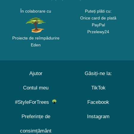
În colaborare cu
Puteți plăti cu:
Orice card de plată
PayPal
Przelewy24
Proiecte de reîmpădurire
Eden
Ajutor
Găsiți-ne la:
Contul meu
TikTok
#StyleForTrees
Facebook
Preferințe de
Instagram
consimțământ