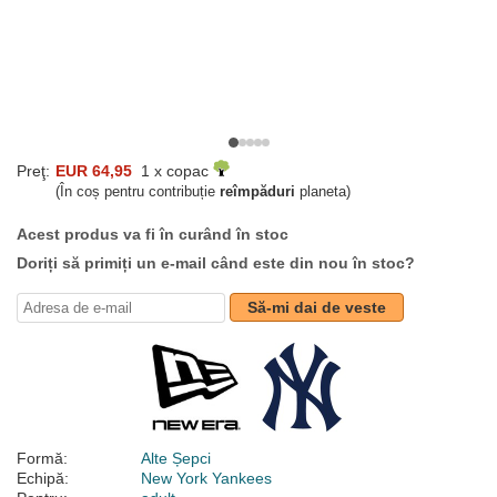
Preţ:
EUR 64,95
1 x copac
(În coș pentru contribuție
reîmpăduri
planeta)
Acest produs va fi în curând în stoc
Doriți să primiți un e-mail când este din nou în stoc?
Să-mi dai de veste
Formă:
Alte Șepci
Echipă:
New York Yankees