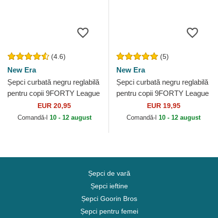
(4.6)
(5)
New Era
New Era
Șepci curbată negru reglabilă
Șepci curbată negru reglabilă
pentru copii 9FORTY League
pentru copii 9FORTY League
Essential de New York
Essential de New York
EUR 20,95
EUR 19,95
Yankees MLB de New...
Yankees MLB de New...
Comandă-l
10 - 12 august
Comandă-l
10 - 12 august
Șepci de vară
Șepci ieftine
Șepci Goorin Bros
Șepci pentru femei