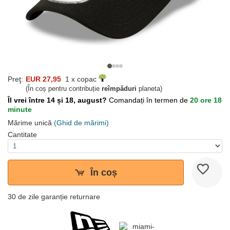
Preţ:
EUR 27,95
1 x copac
(În coș pentru contribuție
reîmpăduri
planeta)
Îl vrei între 14 și 18, august?
Comandați în termen de
20 ore 18
minute
Mărime unică
(Ghid de mărimi)
Cantitate
În coș
30 de zile garanție returnare