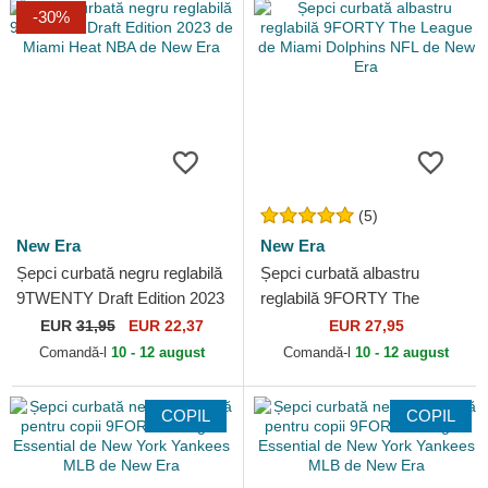
-30%
(5)
New Era
New Era
Șepci curbată negru reglabilă
Șepci curbată albastru
9TWENTY Draft Edition 2023
reglabilă 9FORTY The
de Miami Heat NBA de New
League de Miami Dolphins
EUR
31,95
EUR 22,37
EUR 27,95
Era
NFL de New Era
Comandă-l
10 - 12 august
Comandă-l
10 - 12 august
COPIL
COPIL