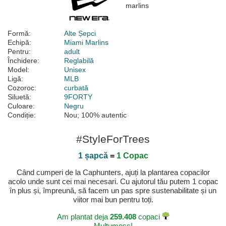
Formă:
Alte Șepci
Echipă:
Miami Marlins
Pentru:
adult
Închidere:
Reglabilă
Model:
Unisex
Ligă:
MLB
Cozoroc:
curbată
Siluetă:
9FORTY
Culoare:
Negru
Condiție:
Nou; 100% autentic
#StyleForTrees
1 șapcă
=
1 Copac
Când cumperi de la Caphunters, ajuți la plantarea copacilor
acolo unde sunt cei mai necesari. Cu ajutorul tău putem 1 copac
în plus și, împreună, să facem un pas spre sustenabilitate și un
viitor mai bun pentru toți.
Am plantat deja
259.408
copaci
Mulțumesc!