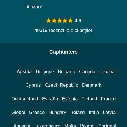
utilizare
4.9
49319 recenzii ale clienților
Caphunters
Austria
Belgique
Bulgaria
Canada
Croatia
Cyprus
Czech Republic
Denmark
Deutschland
España
Estonia
Finland
France
Global
Greece
Hungary
Ireland
Italia
Latvia
Lithuania
Luxembourg
Malta
Poland
Portugal