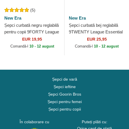
(5)
New Era
New Era
Șepci curbată negru reglabilă
Șepci curbată bej reglabilă
pentru copii 9FORTY League
9TWENTY League Essential
Essential de New York
Midi de Los Angeles Dodgers
EUR 19,95
EUR 25,95
Yankees MLB de New...
MLB de New Era
Comandă-l
10 - 12 august
Comandă-l
10 - 12 august
Șepci de vară
Șepci ieftine
Șepci Goorin Bros
Șepci pentru femei
Șepci pentru copii
În colaborare cu
Puteți plăti cu:
Orice card de plată