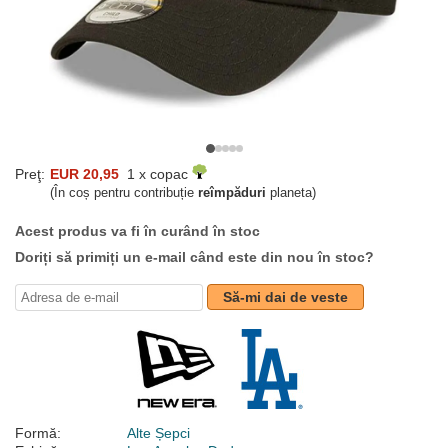
Preţ:
EUR 20,95
1 x copac
(În coș pentru contribuție
reîmpăduri
planeta)
Acest produs va fi în curând în stoc
Doriți să primiți un e-mail când este din nou în stoc?
Să-mi dai de veste
Formă:
Alte Șepci