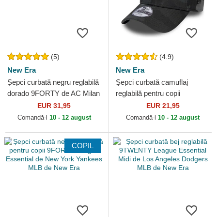
(5)
(4.9)
New Era
New Era
Șepci curbată negru reglabilă
Șepci curbată camuflaj
dorado 9FORTY de AC Milan
reglabilă pentru copii
Serie A de New Era
9FORTY League Essential
EUR 31,95
EUR 21,95
de New York Yankees MLB
Comandă-l
10 - 12 august
Comandă-l
10 - 12 august
de...
COPIL