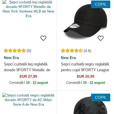
COPIL
(5)
(4.6)
New Era
New Era
Șepci curbată bej reglabilă
Șepci curbată negru reglabilă
dorado 9FORTY Metallic de
pentru copii 9FORTY League
New York Yankees MLB de
Essential de New York
EUR 27,95
EUR 20,95
New Era
Yankees MLB de New...
Comandă-l
10 - 12 august
Comandă-l
10 - 12 august
COPIL