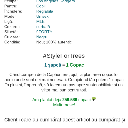
Echipă:
Los Angeles Dodgers
Pentru:
Copil
Închidere:
Reglabilă
Model:
Unisex
Ligă:
MLB
Cozoroc:
curbată
Siluetă:
9FORTY
Culoare:
Negru
Condiție:
Nou; 100% autentic
#StyleForTrees
1 șapcă
=
1 Copac
Când cumperi de la Caphunters, ajuți la plantarea copacilor
acolo unde sunt cei mai necesari. Cu ajutorul tău putem 1 copac
în plus și, împreună, să facem un pas spre sustenabilitate și un
viitor mai bun pentru toți.
Am plantat deja
259.589
copaci
Mulțumesc!
Clienții care au cumpărat acest articol au cumpărat și