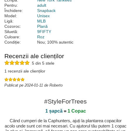
Echipă:
New York Yankees
Pentru:
adult
Închidere:
Snapback
Model:
Unisex
Ligă:
MLB
Cozoroc:
Plană
Siluetă:
9FIFTY
Culoare:
Roz
Condiție:
Nou; 100% autentic
Recenzii ale clienților
5 din 5 stele
1 recenzii ale clienților
Publicat pe 2024-01-11 de Roberto
#StyleForTrees
1 șapcă
=
1 Copac
Când cumperi de la Caphunters, ajuți la plantarea copacilor
acolo unde sunt cei mai necesari. Cu ajutorul tău putem 1 copac