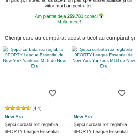
în plus și, împreună, să facem un pas spre sustenabilitate și un
viitor mai bun pentru toți.
Am plantat deja
259.781
copaci
Mulțumesc!
Clienții care au cumpărat acest articol au cumpărat și
(4.4)
New Era
New Era
Șepci curbată roz reglabilă
Șepci curbată roz reglabilă
9FORTY League Essential
9FORTY League Essential