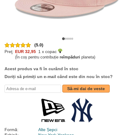
(5.0)
Preţ:
EUR 32,95
1 x copac
(În coș pentru contribuție
reîmpăduri
planeta)
Acest produs va fi în curând în stoc
Doriți să primiți un e-mail când este din nou în stoc?
Să-mi dai de veste
Formă:
Alte Șepci