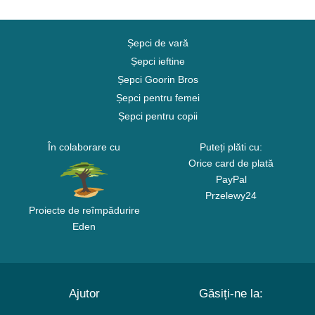
Șepci de vară
Șepci ieftine
Șepci Goorin Bros
Șepci pentru femei
Șepci pentru copii
În colaborare cu
Puteți plăti cu:
Orice card de plată
PayPal
Przelewy24
Proiecte de reîmpădurire
Eden
Ajutor
Găsiți-ne la: