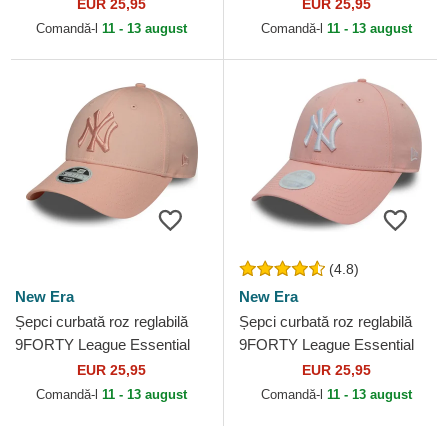
de New York Yankees MLB
de New York Yankees MLB
EUR 25,95
EUR 25,95
de New Era
de New Era
Comandă-l
11 - 13 august
Comandă-l
11 - 13 august
(4.8)
New Era
New Era
Șepci curbată roz reglabilă
Șepci curbată roz reglabilă
9FORTY League Essential
9FORTY League Essential
de New York Yankees MLB
de New York Yankees MLB
EUR 25,95
EUR 25,95
de New Era
de New Era
Comandă-l
11 - 13 august
Comandă-l
11 - 13 august