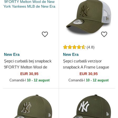
(4.8)
New Era
New Era
Șepci curbată bej snapback
Șepci curbată verzișor
9FORTY Melton Wool de
snapback A Frame League
New York Yankees MLB de
Essential de New York
EUR 30,95
EUR 30,95
New Era
Yankees MLB de New Era
Comandă-l
10 - 12 august
Comandă-l
10 - 12 august