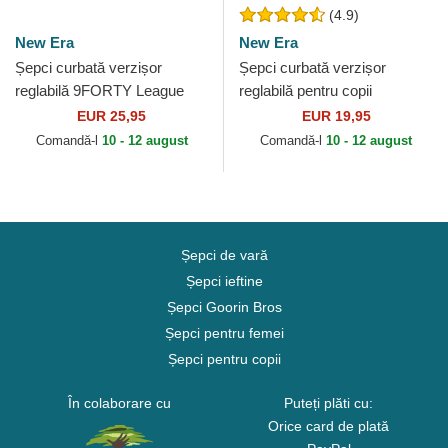
(4.9)
New Era
New Era
Șepci curbată verzișor
Șepci curbată verzișor
reglabilă 9FORTY League
reglabilă pentru copii
Essential de New York
9FORTY League Essential
EUR 25,95
EUR 19,95
Yankees MLB de New Era
de New York Yankees MLB
Comandă-l
10 - 12 august
Comandă-l
10 - 12 august
de...
Șepci de vară
Șepci ieftine
Șepci Goorin Bros
Șepci pentru femei
Șepci pentru copii
În colaborare cu
Puteți plăti cu:
Orice card de plată