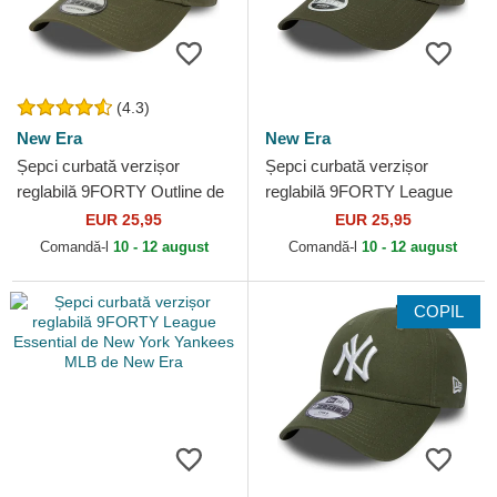
(4.3)
New Era
New Era
Șepci curbată verzișor
Șepci curbată verzișor
reglabilă 9FORTY Outline de
reglabilă 9FORTY League
New York Yankees MLB de
Essential de New York
EUR 25,95
EUR 25,95
New Era
Yankees MLB de New Era
Comandă-l
10 - 12 august
Comandă-l
10 - 12 august
COPIL