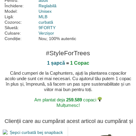
Pentru:
adult
Închidere:
Reglabilă
Model:
Unisex
Ligă:
MLB
Cozoroc:
curbată
Siluetă:
9FORTY
Culoare:
Verzișor
Condiție:
Nou; 100% autentic
#StyleForTrees
1 șapcă
=
1 Copac
Când cumperi de la Caphunters, ajuți la plantarea copacilor
acolo unde sunt cei mai necesari. Cu ajutorul tău putem 1 copac
în plus și, împreună, să facem un pas spre sustenabilitate și un
viitor mai bun pentru toți.
Am plantat deja
259.589
copaci
Mulțumesc!
Clienții care au cumpărat acest articol au cumpărat și