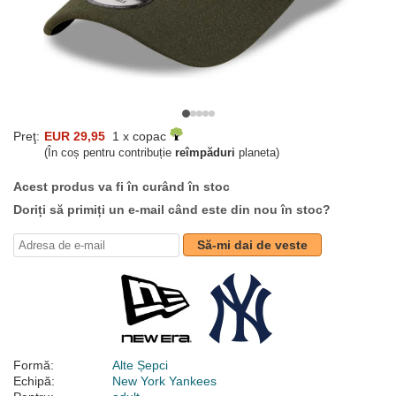
Preţ:
EUR 29,95
1 x copac
(În coș pentru contribuție
reîmpăduri
planeta)
Acest produs va fi în curând în stoc
Doriți să primiți un e-mail când este din nou în stoc?
Să-mi dai de veste
Formă:
Alte Șepci
Echipă:
New York Yankees