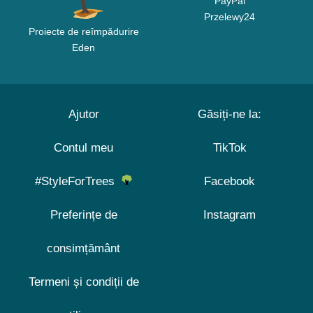
PayPal
Przelewy24
Proiecte de reîmpădurire
Eden
Ajutor
Găsiți-ne la:
Contul meu
TikTok
#StyleForTrees
Facebook
Preferințe de
Instagram
consimțământ
Termeni și condiții de