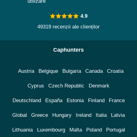
utilizare
4.9
49319 recenzii ale clienților
Caphunters
Austria
Belgique
Bulgaria
Canada
Croatia
Cyprus
Czech Republic
Denmark
Deutschland
España
Estonia
Finland
France
Global
Greece
Hungary
Ireland
Italia
Latvia
Lithuania
Luxembourg
Malta
Poland
Portugal