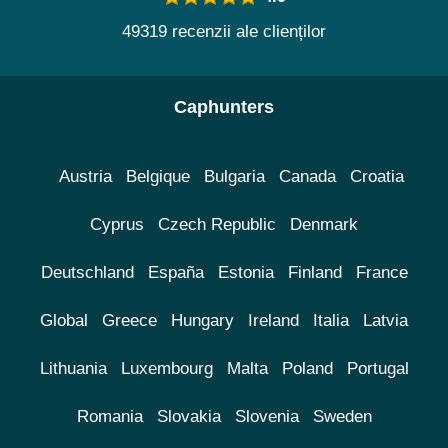
49319 recenzii ale clienților
Caphunters
Austria
Belgique
Bulgaria
Canada
Croatia
Cyprus
Czech Republic
Denmark
Deutschland
España
Estonia
Finland
France
Global
Greece
Hungary
Ireland
Italia
Latvia
Lithuania
Luxembourg
Malta
Poland
Portugal
Romania
Slovakia
Slovenia
Sweden