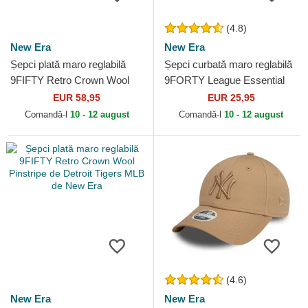
(4.8)
New Era
New Era
Șepci plată maro reglabilă
Șepci curbată maro reglabilă
9FIFTY Retro Crown Wool
9FORTY League Essential
Pinstripe de Atlanta Braves
de New York Yankees MLB
EUR 58,95
EUR 25,95
MLB de New Era
de New Era
Comandă-l
10 - 12 august
Comandă-l
10 - 12 august
(4.6)
New Era
New Era