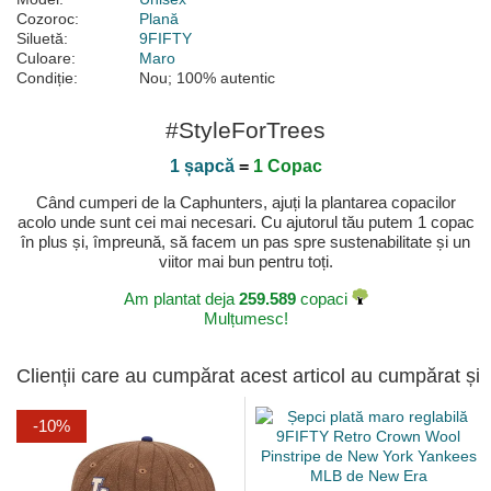
Cozoroc:
Plană
Siluetă:
9FIFTY
Culoare:
Maro
Condiție:
Nou; 100% autentic
#StyleForTrees
1 șapcă
=
1 Copac
Când cumperi de la Caphunters, ajuți la plantarea copacilor
acolo unde sunt cei mai necesari. Cu ajutorul tău putem 1 copac
în plus și, împreună, să facem un pas spre sustenabilitate și un
viitor mai bun pentru toți.
Am plantat deja
259.589
copaci
Mulțumesc!
Clienții care au cumpărat acest articol au cumpărat și
-10%