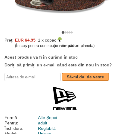
Preţ:
EUR 64,95
1 x copac
(În coș pentru contribuție
reîmpăduri
planeta)
Acest produs va fi în curând în stoc
Doriți să primiți un e-mail când este din nou în stoc?
Să-mi dai de veste
Formă:
Alte Șepci
Pentru:
adult
Închidere:
Reglabilă
Model:
Unisex