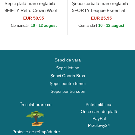
Șepci plată maro reglabilă
Șepci curbată maro reglabilă
9FIFTY Retro Crown Wool
9FORTY League Essential
Pinstripe de Detroit Tigers
de New York Yankees MLB
EUR 58,95
EUR 25,95
MLB de New Era
de New Era
Comandă-l
10 - 12 august
Comandă-l
10 - 12 august
Șepci de vară
Șepci ieftine
Șepci Goorin Bros
Șepci pentru femei
Șepci pentru copii
În colaborare cu
Puteți plăti cu:
Orice card de plată
PayPal
Przelewy24
Proiecte de reîmpădurire