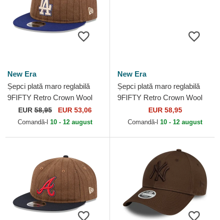
New Era
New Era
Șepci plată maro reglabilă
Șepci plată maro reglabilă
9FIFTY Retro Crown Wool
9FIFTY Retro Crown Wool
Pinstripe de Los Angeles
Pinstripe de New York
EUR
58,95
EUR 53,06
EUR 58,95
Dodgers MLB de New Era
Yankees MLB de New Era
Comandă-l
10 - 12 august
Comandă-l
10 - 12 august