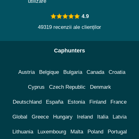
utilizare
4.9
49319 recenzii ale clienților
Caphunters
Austria
Belgique
Bulgaria
Canada
Croatia
Cyprus
Czech Republic
Denmark
Deutschland
España
Estonia
Finland
France
Global
Greece
Hungary
Ireland
Italia
Latvia
Lithuania
Luxembourg
Malta
Poland
Portugal