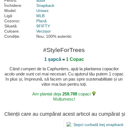
Pentru:
adult
Închidere:
Snapback
Model:
Unisex
Ligă:
MLB
Cozoroc:
Plană
Siluetă:
9FIFTY
Culoare:
Verzișor
Condiție:
Nou; 100% autentic
#StyleForTrees
1 șapcă
=
1 Copac
Când cumperi de la Caphunters, ajuți la plantarea copacilor
acolo unde sunt cei mai necesari. Cu ajutorul tău putem 1 copac
în plus și, împreună, să facem un pas spre sustenabilitate și un
viitor mai bun pentru toți.
Am plantat deja
259.788
copaci
Mulțumesc!
Clienții care au cumpărat acest articol au cumpărat și