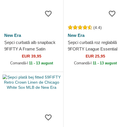
(4.4)
New Era
New Era
Șepci curbată alb snapback
Șepci curbată roz reglabilă
9FIFTY A Frame Satin
9FORTY League Essential
Pinstripe de Chicago White
de New York Yankees MLB
EUR 39,95
EUR 25,95
Sox MLB de New Era
de New Era
Comandă-l
11 - 13 august
Comandă-l
11 - 13 august