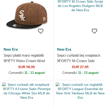
New Era
New Era
Șepci plată maro reglabilă
Șepci curbată bej snapback
9FIFTY Retro Crown Wool
9FORTY M-Crown Side
Pinstripe de Chicago White
Script de Los Angeles
EUR 58,95
EUR 27,95
Sox MLB de New Era
Dodgers MLB de New Era
Comandă-l
11 - 13 august
Comandă-l
11 - 13 august