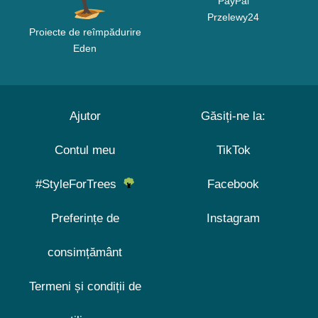
PayPal
Przelewy24
Proiecte de reîmpădurire
Eden
Ajutor
Găsiți-ne la:
Contul meu
TikTok
#StyleForTrees
Facebook
Preferințe de
Instagram
consimțământ
Termeni și condiții de