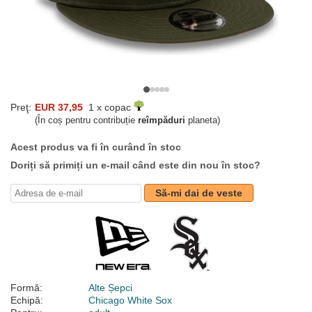
Preţ:
EUR 37,95
1 x copac
(În coș pentru contribuție
reîmpăduri
planeta)
Acest produs va fi în curând în stoc
Doriți să primiți un e-mail când este din nou în stoc?
Să-mi dai de veste
Formă:
Alte Șepci
Echipă:
Chicago White Sox