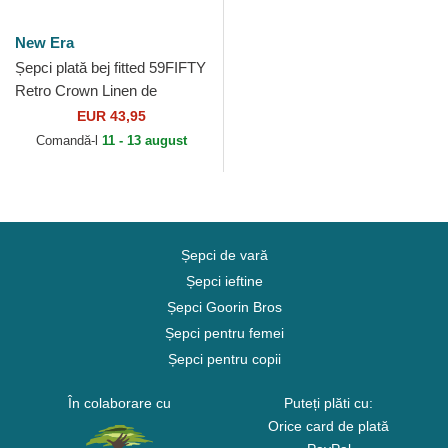
New Era
Șepci plată bej fitted 59FIFTY
Retro Crown Linen de
Chicago White Sox MLB de
EUR 43,95
New Era
Comandă-l
11 - 13 august
Șepci de vară
Șepci ieftine
Șepci Goorin Bros
Șepci pentru femei
Șepci pentru copii
În colaborare cu
Puteți plăti cu:
Orice card de plată