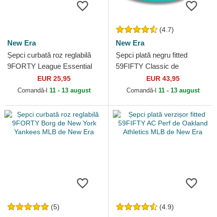
(4.7)
New Era
New Era
Șepci curbată roz reglabilă
Șepci plată negru fitted
9FORTY League Essential
59FIFTY Classic de
de New York Yankees MLB
Memphis Grizzlies NBA de
EUR 25,95
EUR 43,95
de New Era
New Era
Comandă-l
11 - 13 august
Comandă-l
11 - 13 august
(5)
(4.9)