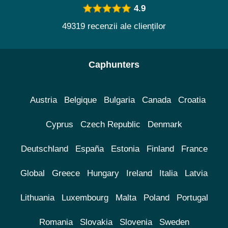
4.9
49319 recenzii ale clienților
Caphunters
Austria
Belgique
Bulgaria
Canada
Croatia
Cyprus
Czech Republic
Denmark
Deutschland
España
Estonia
Finland
France
Global
Greece
Hungary
Ireland
Italia
Latvia
Lithuania
Luxembourg
Malta
Poland
Portugal
Romania
Slovakia
Slovenia
Sweden