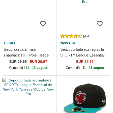
(4.4)
Djinns
New Era
Șepci curbată maro
Șepci curbată roz reglabilă
snapback HFT Pole Fleece
9FORTY League Essential
de Djinns
de New York Yankees MLB
EUR
29,95
EUR 20,97
EUR 25,95
de New Era
Comandă-l
11 - 13 august
Comandă-l
11 - 13 august