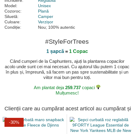
Închidere:
Reglabilă
Model:
Unisex
Cozoroc:
Plană
Siluetă:
Camper
Culoare:
Verzișor
Condiție:
Nou; 100% autentic
#StyleForTrees
1 șapcă
=
1 Copac
Când cumperi de la Caphunters, ajuți la plantarea copacilor
acolo unde sunt cei mai necesari. Cu ajutorul tău putem 1 copac
în plus și, împreună, să facem un pas spre sustenabilitate și un
viitor mai bun pentru toți.
Am plantat deja
259.737
copaci
Mulțumesc!
Clienții care au cumpărat acest articol au cumpărat și
-30%