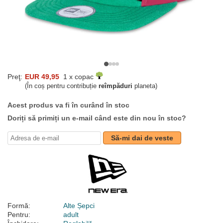
Preţ:
EUR 49,95
1 x copac
(În coș pentru contribuție
reîmpăduri
planeta)
Acest produs va fi în curând în stoc
Doriți să primiți un e-mail când este din nou în stoc?
Să-mi dai de veste
Formă:
Alte Șepci
Pentru:
adult