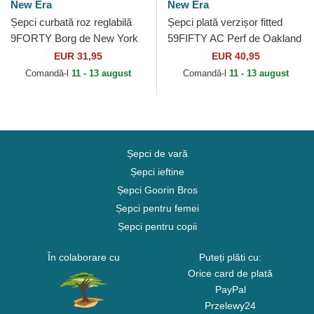
New Era
New Era
Șepci curbată roz reglabilă
Șepci plată verzișor fitted
9FORTY Borg de New York
59FIFTY AC Perf de Oakland
Yankees MLB de New Era
Athletics MLB de New Era
EUR 31,95
EUR 40,95
Comandă-l
11 - 13 august
Comandă-l
11 - 13 august
Șepci de vară
Șepci ieftine
Șepci Goorin Bros
Șepci pentru femei
Șepci pentru copii
În colaborare cu
Puteți plăti cu:
Orice card de plată
PayPal
Przelewy24