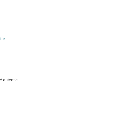
tor
k
 autentic