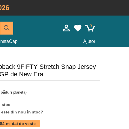
026
0
InstaCap
Ajutor
apback 9FIFTY Stretch Snap Jersey
oGP de New Era
mpăduri
planeta)
n stoc
d este din nou în stoc?
Să-mi dai de veste