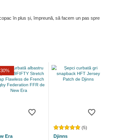
 copac în plus și, împreună, să facem un pas spre
-30%
(5)
w Era
Djinns