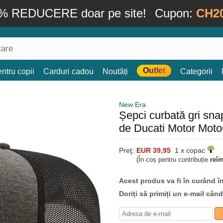
% REDUCERE doar pe site!
Cupon:
CH2
Outlet
ntru copii
Carduri cadou
Noutăți
Categorii
New Era
Șepci curbată gri sn
de Ducati Motor Mot
Preţ:
EUR 39,95
1 x copac
(În coș pentru contribuție
reî
Acest produs va fi în curând î
Doriți să primiți un e-mail cân