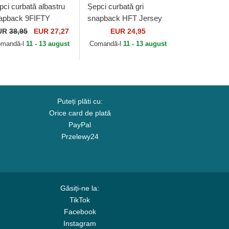
pci curbată albastru
Șepci curbată gri
apback 9FIFTY
snapback HFT Jersey
retch Snap Flawless
Patch de Djinns
UR
38,95
EUR 27,27
EUR 24,95
 French Rugby
mandă-l
11 - 13 august
Comandă-l
11 - 13 august
deration FFR de...
Puteți plăti cu:
Orice card de plată
PayPal
Przelewy24
Găsiți-ne la:
TikTok
Facebook
Instagram