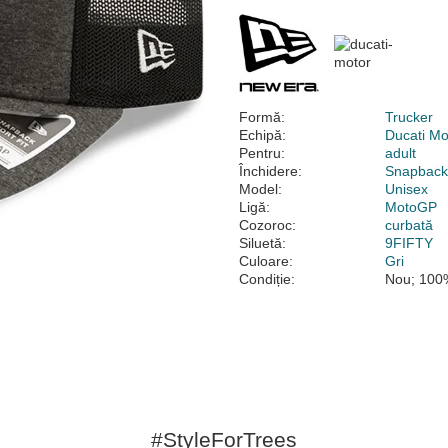
Formă:
Trucker
Echipă:
Ducati Mo
Pentru:
adult
Închidere:
Snapbac
Model:
Unisex
Ligă:
MotoGP
Cozoroc:
curbată
Siluetă:
9FIFTY
Culoare:
Gri
Condiție:
Nou; 100%
#StyleForTrees