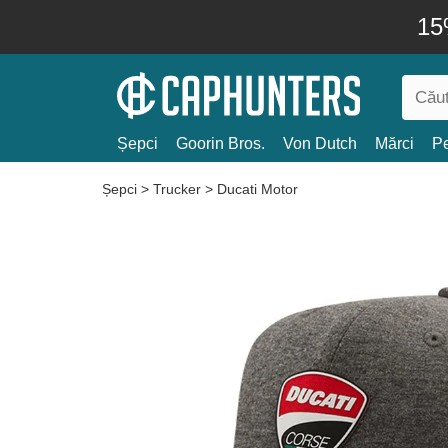
15
Șepci
Goorin Bros.
Von Dutch
Mărci
Pe
Șepci
>
Trucker
>
Ducati Motor