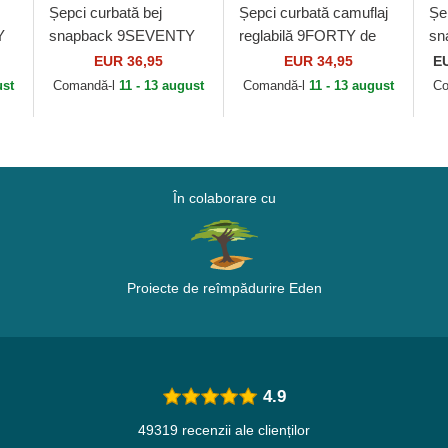
Șepci curbată bej
Șepci curbată camuflaj
Șe
Y
snapback 9SEVENTY
reglabilă 9FORTY de
sn
Stretch Snap Seasonal
Ducati Motor MotoGP
St
EUR 36,95
EUR 34,95
E
P
de Ducati Motor
de New Era
de
ust
Comandă-l
11 - 13 august
Comandă-l
11 - 13 august
Co
MotoGP de New Era
Fe
În colaborare cu
Proiecte de reîmpădurire Eden
4.9
49319 recenzii ale clienților