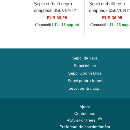
Șepci curbată negru
Șepci curbată roșu
snapback 9SEVENTY
snapback 9SEVENT
Stretch Snap Print de
Stretch Snap Core de
EUR 38,95
EUR 36,95
Ducati Motor MotoGP
Ducati Motor MotoG
Comandă-l
11 - 13 august
Comandă-l
11 - 13 aug
de New Era
de New Era
Șepci de vară
Șepci ieftine
Șepci Goorin Bros
Șepci pentru femei
Șepci pentru copii
Ajutor
Contul meu
#StyleForTrees
Preferințe de consimțământ