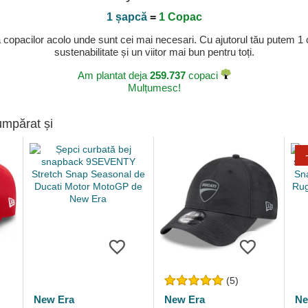
1 șapcă
=
1 Copac
a copacilor acolo unde sunt cei mai necesari. Cu ajutorul tău putem 1
sustenabilitate și un viitor mai bun pentru toți.
Am plantat deja
259.737
copaci
Mulțumesc!
umpărat și
(5)
New Era
New Era
Ne