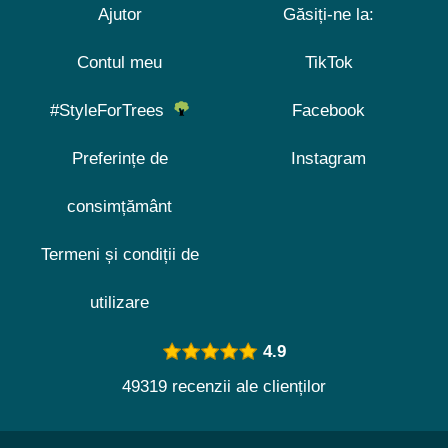
Ajutor
Găsiți-ne la:
Contul meu
TikTok
#StyleForTrees
Facebook
Preferințe de
Instagram
consimțământ
Termeni și condiții de
utilizare
4.9
49319 recenzii ale clienților