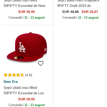
Șepci plată roșu fitted
Șepci plată maro snapback
59FIFTY Essential de New
9FIFTY Draft 2024 de
York Yankees MLB de New
Chicago Bulls NBA de New
EUR 38,95
EUR
40,95
EUR 28,67
Era
Era
Comandă-l
11 - 13 august
Comandă-l
11 - 13 august
(4.8)
New Era
Șepci plată roșu fitted
59FIFTY Essential de Los
Angeles Dodgers MLB de
EUR 38,95
New Era
Comandă-l
11 - 13 august