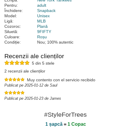
Echipă:
New York Yankees
Pentru:
adult
Închidere:
Snapback
Model:
Unisex
Ligă:
MLB
Cozoroc:
Plană
Siluetă:
9FIFTY
Culoare:
Roșu
Condiție:
Nou; 100% autentic
Recenzii ale clienților
5 din 5 stele
2 recenzii ale clienților
Muy contento con el servicio recibido
Publicat pe 2025-01-12 de Saul
Publicat pe 2025-01-23 de James
#StyleForTrees
1 șapcă
=
1 Copac