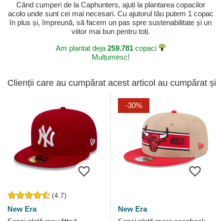
Când cumperi de la Caphunters, ajuți la plantarea copacilor
acolo unde sunt cei mai necesari. Cu ajutorul tău putem 1 copac
în plus și, împreună, să facem un pas spre sustenabilitate și un
viitor mai bun pentru toți.
Am plantat deja
259.781
copaci
Mulțumesc!
Clienții care au cumpărat acest articol au cumpărat și
-30%
(4.7)
New Era
New Era