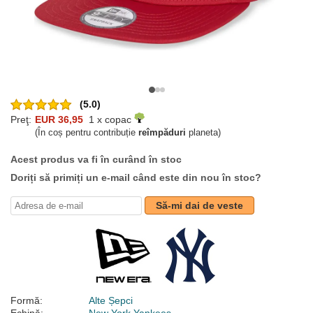
(5.0)
Preţ:
EUR 36,95
1 x copac
(În coș pentru contribuție
reîmpăduri
planeta)
Acest produs va fi în curând în stoc
Doriți să primiți un e-mail când este din nou în stoc?
Să-mi dai de veste
Formă:
Alte Șepci