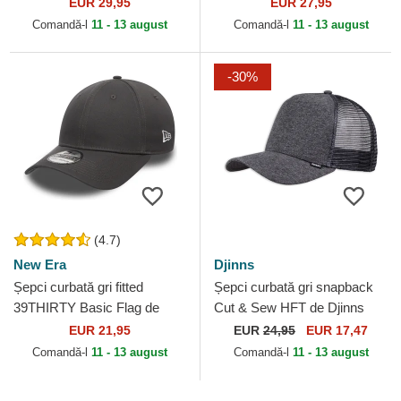
MLB de 47 Brand
de 47 Brand
EUR 29,95
EUR 27,95
Comandă-l
11 - 13 august
Comandă-l
11 - 13 august
-30%
(4.7)
New Era
Djinns
Șepci curbată gri fitted
Șepci curbată gri snapback
39THIRTY Basic Flag de
Cut & Sew HFT de Djinns
New Era
EUR 21,95
EUR
24,95
EUR 17,47
Comandă-l
11 - 13 august
Comandă-l
11 - 13 august