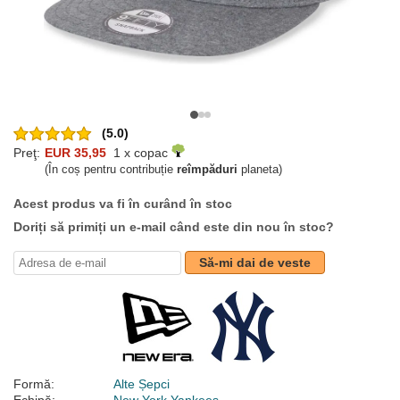
(5.0)
Preţ:
EUR 35,95
1 x copac
(În coș pentru contribuție
reîmpăduri
planeta)
Acest produs va fi în curând în stoc
Doriți să primiți un e-mail când este din nou în stoc?
Să-mi dai de veste
Formă:
Alte Șepci