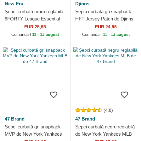
New Era
Djinns
Șepci curbată maro reglabilă
Șepci curbată gri snapback
9FORTY League Essential
HFT Jersey Patch de Djinns
de New York Yankees MLB
EUR 25,95
EUR 24,95
de New Era
Comandă-l
11 - 13 august
Comandă-l
11 - 13 august
(4.8)
47 Brand
47 Brand
Șepci curbată gri snapback
Șepci curbată negru reglabilă
MVP de New York Yankees
de New York Yankees MLB