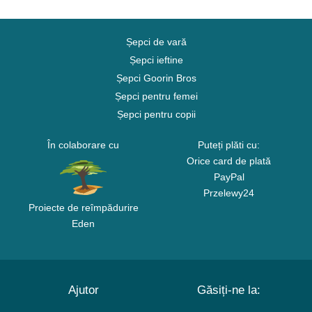
Șepci de vară
Șepci ieftine
Șepci Goorin Bros
Șepci pentru femei
Șepci pentru copii
În colaborare cu
Puteți plăti cu:
Orice card de plată
PayPal
Przelewy24
Proiecte de reîmpădurire
Eden
Ajutor
Găsiți-ne la: