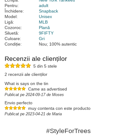
Echipă:
New York Yankees
Pentru:
adult
Închidere:
Snapback
Model:
Unisex
Ligă:
MLB
Cozoroc:
Plană
Siluetă:
9FIFTY
Culoare:
Gri
Condiție:
Nou; 100% autentic
Recenzii ale clienților
5 din 5 stele
2 recenzii ale clienților
What is says on the tin
Came as advertised
Publicat pe 2024-09-17 de Moses
Envio perfecto
muy contenta con este producto
Publicat pe 2023-04-21 de Maria
#StyleForTrees