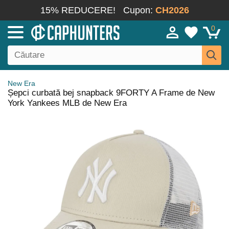
15% REDUCERE!
Cupon:
CH2026
0
New Era
Șepci curbată bej snapback 9FORTY A Frame de New
York Yankees MLB de New Era