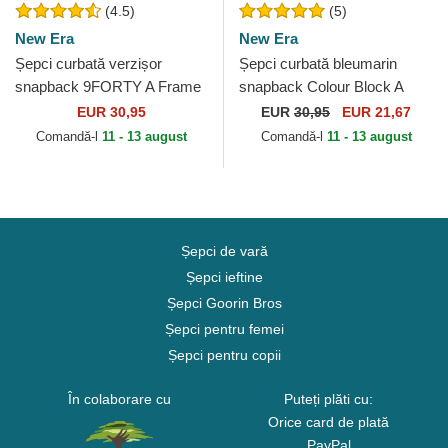
(4.5)
(5)
New Era
New Era
Șepci curbată verzișor
Șepci curbată bleumarin
snapback 9FORTY A Frame
snapback Colour Block A
de New York Yankees MLB
Frame de New York Yankees
EUR 30,95
EUR
30,95
EUR 21,67
de New Era
MLB de New Era
Comandă-l
11 - 13 august
Comandă-l
11 - 13 august
Șepci de vară
Șepci ieftine
Șepci Goorin Bros
Șepci pentru femei
Șepci pentru copii
În colaborare cu
Puteți plăti cu:
Orice card de plată
PayPal