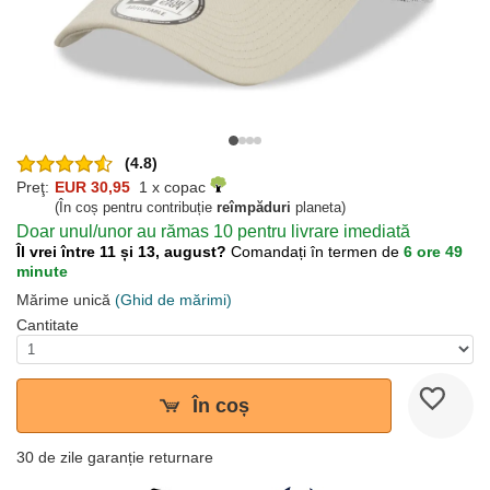
(4.8)
Preţ:
EUR 30,95
1 x copac
(În coș pentru contribuție
reîmpăduri
planeta)
Doar unul/unor au rămas 10 pentru livrare imediată
Îl vrei între 11 și 13, august?
Comandați în termen de
6 ore 49
minute
Mărime unică
(Ghid de mărimi)
Cantitate
În coș
30 de zile garanție returnare