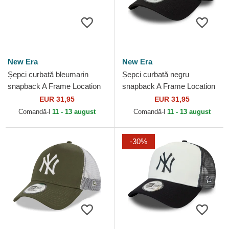
New Era
New Era
Șepci curbată bleumarin
Șepci curbată negru
snapback A Frame Location
snapback A Frame Location
de Los Angeles Ciudades y
de Austin Ciudades y Playas
EUR 31,95
EUR 31,95
Playas California de...
Texas de New Era
Comandă-l
11 - 13 august
Comandă-l
11 - 13 august
-30%