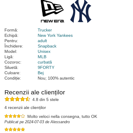
Formă:
Trucker
Echipă:
New York Yankees
Pentru:
adult
Închidere:
Snapback
Model:
Unisex
Ligă:
MLB
Cozoroc:
curbată
Siluetă:
9FORTY
Culoare:
Bej
Condiție:
Nou; 100% autentic
Recenzii ale clienților
4.8 din 5 stele
4 recenzii ale clienților
Molto veloci nella consegna, tutto OK
Publicat pe 2024-07-03 de Alessandro