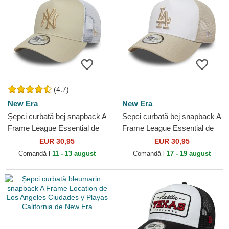
(4.7)
New Era
New Era
Șepci curbată bej snapback A
Șepci curbată bej snapback A
Frame League Essential de
Frame League Essential de
New York Yankees MLB de
Los Angeles Dodgers MLB
EUR 30,95
EUR 30,95
New Era
de New Era
Comandă-l
11 - 13 august
Comandă-l
17 - 19 august