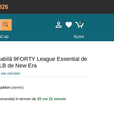
026
0
taCap
Ajutor
glabilă 9FORTY League Essential de
LB de New Era
 ale clienților
mpăduri
planeta)
omandați în termen de
20 ore 21 minute