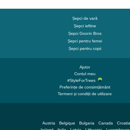
Șepci de vară
Șepci ieftine
Șepci Goorin Bros
Șepci pentru femei
Șepci pentru copii
Ajutor
Contul meu
#StyleForTrees
Preferințe de consimțământ
Termeni și condiții de utilizare
Austria
Belgique
Bulgaria
Canada
Croati
Ireland
Italia
Latvia
Lithuania
Luxembourg