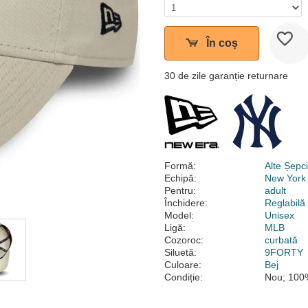
În coș
30 de zile garanție returnare
Formă:
Alte Șepc
Echipă:
New York
Pentru:
adult
Închidere:
Reglabilă
Model:
Unisex
Ligă:
MLB
Cozoroc:
curbată
Siluetă:
9FORTY
Culoare:
Bej
Condiție:
Nou; 100%