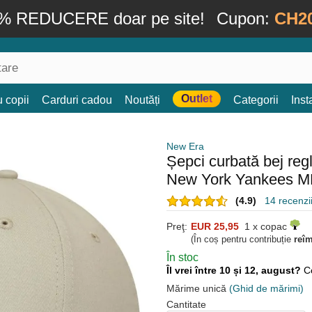
% REDUCERE doar pe site!
Cupon:
CH2
Outlet
 copii
Carduri cadou
Noutăți
Categorii
Ins
New Era
Șepci curbată bej re
New York Yankees M
(4.9)
14 recenzii
Preţ:
EUR 25,95
1 x copac
(În coș pentru contribuție
reî
În stoc
Îl vrei între 10 și 12, august?
C
Mărime unică
(Ghid de mărimi)
Cantitate