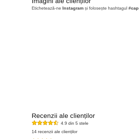
Imagini ale clienților
Etichetează-ne
Instagram
și folosește hashtagul
#cap
Recenzii ale clienților
4.9 din 5 stele
14 recenzii ale clienților