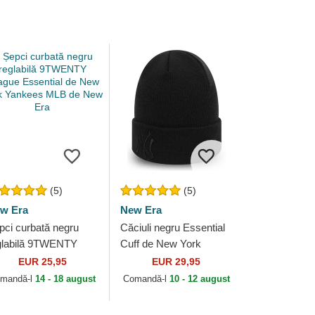
(5)
(5)
w Era
New Era
pci curbată negru
Căciuli negru Essential
glabilă 9TWENTY
Cuff de New York
ague Essential de
Yankees MLB de New
EUR 25,95
EUR 29,95
w York Yankees
Era
mandă-l
14 - 18 august
Comandă-l
10 - 12 august
B de New Era