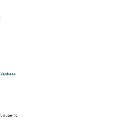
i
 Yankees
 autentic