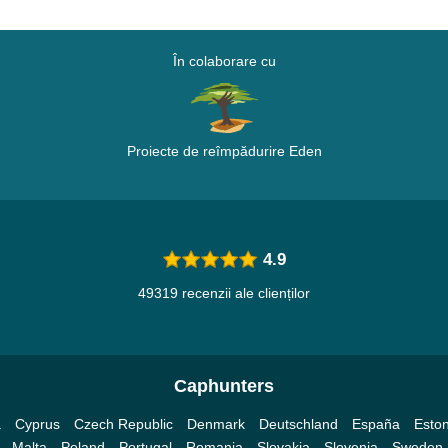
În colaborare cu
Proiecte de reîmpădurire Eden
4.9
49319 recenzii ale clienților
Caphunters
a
Cyprus
Czech Republic
Denmark
Deutschland
España
Eston
Malta
Poland
Portugal
Romania
Slovakia
Slovenia
Sweden