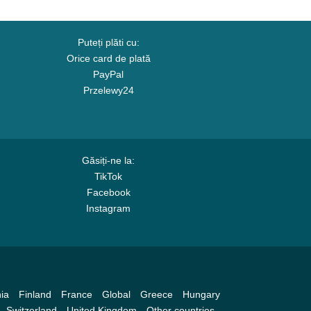
Puteți plăti cu:
Orice card de plată
PayPal
Przelewy24
Găsiți-ne la:
TikTok
Facebook
Instagram
ia
Finland
France
Global
Greece
Hungary
Switzerland
United Kingdom
Other countries