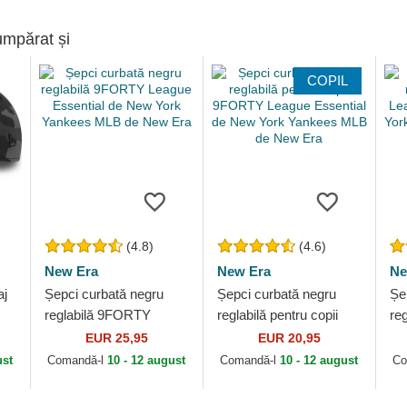
umpărat și
COPIL
(4.8)
(4.6)
New Era
New Era
Ne
aj
Șepci curbată negru
Șepci curbată negru
Șe
reglabilă 9FORTY
reglabilă pentru copii
re
League Essential de
9FORTY League
Le
EUR 25,95
EUR 20,95
New York Yankees
Essential de New York
Ne
ust
Comandă-l
10 - 12 august
Comandă-l
10 - 12 august
Co
MLB de New Era
Yankees MLB de New...
ML