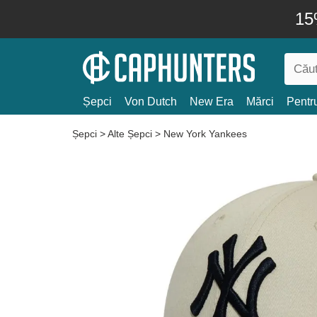
15
Șepci
Von Dutch
New Era
Mărci
Pentru
Șepci
>
Alte Șepci
>
New York Yankees