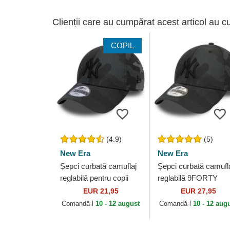
Clienții care au cumpărat acest articol au c
COPIL
(4.9)
(5)
New Era
New Era
Șepci curbată camuflaj
Șepci curbată camufl
reglabilă pentru copii
reglabilă 9FORTY
9FORTY League
League Essential de
EUR 21,95
EUR 27,95
Essential de New York
New York Yankees
Comandă-l
10 - 12 august
Comandă-l
10 - 12 aug
Yankees MLB de...
MLB de New Era