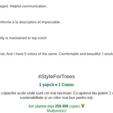
kaged. Helpful communication.
conforme à la description et impeccable.
ity is maintained to top notch
 hat. And I have 5 colors of the same. Comfortable and beautiful. I would
#StyleForTrees
1 șapcă
=
1 Copac
a copacilor acolo unde sunt cei mai necesari. Cu ajutorul tău putem 1
sustenabilitate și un viitor mai bun pentru toți.
Am plantat deja
259.408
copaci
Mulțumesc!