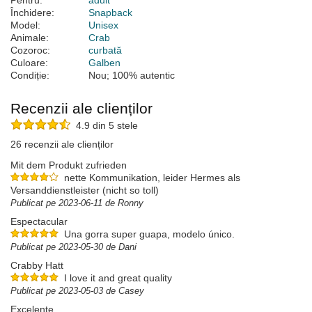
Pentru:
adult
Închidere:
Snapback
Model:
Unisex
Animale:
Crab
Cozoroc:
curbată
Culoare:
Galben
Condiție:
Nou; 100% autentic
Recenzii ale clienților
4.9 din 5 stele
26 recenzii ale clienților
Mit dem Produkt zufrieden
nette Kommunikation, leider Hermes als
Versanddienstleister (nicht so toll)
Publicat pe 2023-06-11 de Ronny
Espectacular
Una gorra super guapa, modelo único.
Publicat pe 2023-05-30 de Dani
Crabby Hatt
I love it and great quality
Publicat pe 2023-05-03 de Casey
Excelente