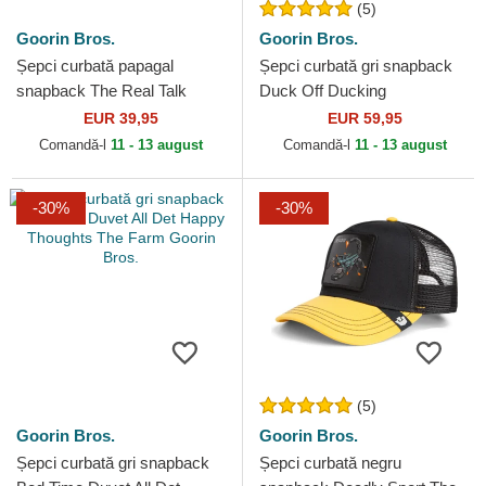
(5)
Goorin Bros.
Goorin Bros.
Șepci curbată papagal
Șepci curbată gri snapback
snapback The Real Talk
Duck Off Ducking
Sport The Farm Goorin Bros.
Autocorrect Happy Thoughts
EUR 39,95
EUR 59,95
The Farm Goorin Bros.
Comandă-l
11 - 13 august
Comandă-l
11 - 13 august
-30%
-30%
(5)
Goorin Bros.
Goorin Bros.
Șepci curbată gri snapback
Șepci curbată negru