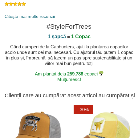
Publicat pe 2023-04-29 de Jose J
Citește mai multe recenzii
#StyleForTrees
1 șapcă
=
1 Copac
Când cumperi de la Caphunters, ajuți la plantarea copacilor
acolo unde sunt cei mai necesari. Cu ajutorul tău putem 1 copac
în plus și, împreună, să facem un pas spre sustenabilitate și un
viitor mai bun pentru toți.
Am plantat deja
259.788
copaci
Mulțumesc!
Clienții care au cumpărat acest articol au cumpărat și
-30%