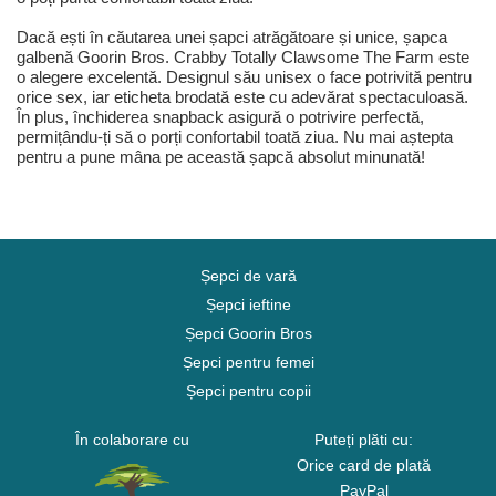
Dacă ești în căutarea unei șapci atrăgătoare și unice, șapca
galbenă Goorin Bros. Crabby Totally Clawsome The Farm este
o alegere excelentă. Designul său unisex o face potrivită pentru
orice sex, iar eticheta brodată este cu adevărat spectaculoasă.
În plus, închiderea snapback asigură o potrivire perfectă,
permițându-ți să o porți confortabil toată ziua. Nu mai aștepta
pentru a pune mâna pe această șapcă absolut minunată!
Șepci de vară
Șepci ieftine
Șepci Goorin Bros
Șepci pentru femei
Șepci pentru copii
În colaborare cu
Puteți plăti cu:
Orice card de plată
PayPal