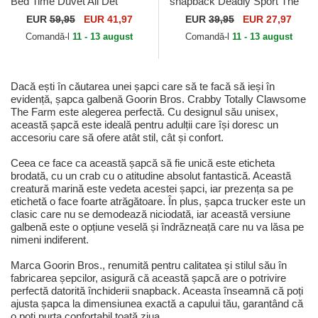
Bed Time Duvet All Det
snapback Deadly Sport The
Happy Thoughts The Farm
Farm Goorin Bros.
EUR
59,95
EUR 41,97
EUR
39,95
EUR 27,97
Goorin Bros.
Comandă-l
11 - 13 august
Comandă-l
11 - 13 august
Dacă ești în căutarea unei șapci care să te facă să ieși în
evidență, șapca galbenă Goorin Bros. Crabby Totally Clawsome
The Farm este alegerea perfectă. Cu designul său unisex,
această șapcă este ideală pentru adulții care își doresc un
accesoriu care să ofere atât stil, cât și confort.
Ceea ce face ca această șapcă să fie unică este eticheta
brodată, cu un crab cu o atitudine absolut fantastică. Această
creatură marină este vedeta acestei șapci, iar prezența sa pe
etichetă o face foarte atrăgătoare. În plus, șapca trucker este un
clasic care nu se demodează niciodată, iar această versiune
galbenă este o opțiune veselă și îndrăzneață care nu va lăsa pe
nimeni indiferent.
Marca Goorin Bros., renumită pentru calitatea și stilul său în
fabricarea șepcilor, asigură că această șapcă are o potrivire
perfectă datorită închiderii snapback. Aceasta înseamnă că poți
ajusta șapca la dimensiunea exactă a capului tău, garantând că
o poți purta confortabil toată ziua.