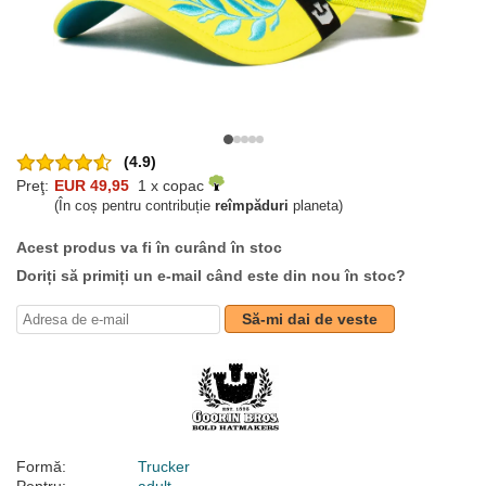
(4.9)
Preţ:
EUR 49,95
1 x copac
(În coș pentru contribuție
reîmpăduri
planeta)
Acest produs va fi în curând în stoc
Doriți să primiți un e-mail când este din nou în stoc?
Să-mi dai de veste
Formă:
Trucker