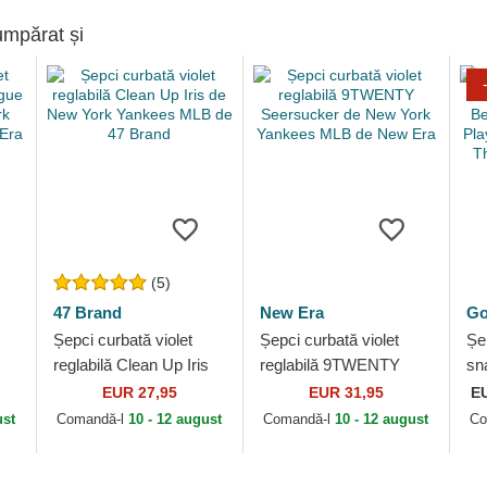
umpărat și
(5)
47 Brand
New Era
Go
Șepci curbată violet
Șepci curbată violet
Șe
reglabilă Clean Up Iris
reglabilă 9TWENTY
sn
de New York Yankees
Seersucker de New
Be
EUR 27,95
EUR 31,95
E
MLB de 47 Brand
York Yankees MLB de
Pl
ust
Comandă-l
10 - 12 august
Comandă-l
10 - 12 august
Co
New Era
Ha