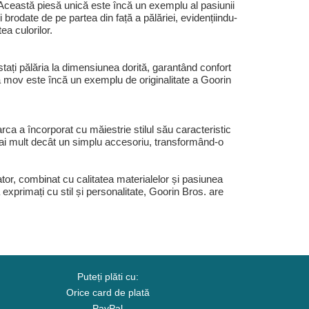
ceastă piesă unică este încă un exemplu al pasiunii
 brodate de pe partea din față a pălăriei, evidențiindu-
ea culorilor.
tați pălăria la dimensiunea dorită, garantând confort
a sa mov este încă un exemplu de originalitate a Goorin
ca a încorporat cu măiestrie stilul său caracteristic
t mai mult decât un simplu accesoriu, transformând-o
r, combinat cu calitatea materialelor și pasiunea
 exprimați cu stil și personalitate, Goorin Bros. are
Puteți plăti cu:
Orice card de plată
PayPal