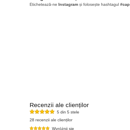
Etichetează-ne
Instagram
și folosește hashtagul
#cap
Recenzii ale clienților
5 din 5 stele
28 recenzii ale clienților
Wyróżnij się