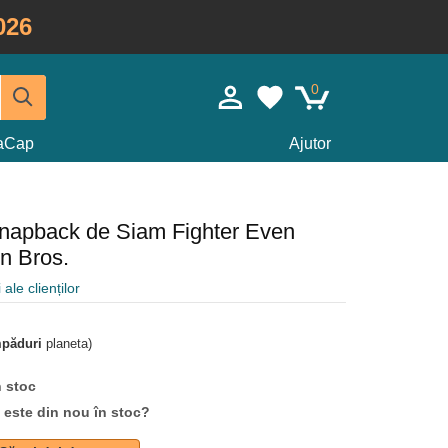
026
0
taCap
Ajutor
 snapback de Siam Fighter Even
n Bros.
 ale clienților
mpăduri
planeta)
n stoc
d este din nou în stoc?