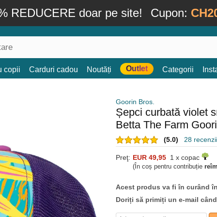
% REDUCERE doar pe site!
Cupon:
CH2
Outlet
 copii
Carduri cadou
Noutăți
Categorii
Ins
Goorin Bros.
Șepci curbată violet
Betta The Farm Goori
(5.0)
28 recenzii
Preţ:
EUR 49,95
1 x copac
(În coș pentru contribuție
reî
Acest produs va fi în curând î
Doriți să primiți un e-mail cân