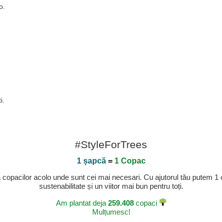
o.
i.
#StyleForTrees
1 șapcă
=
1 Copac
a copacilor acolo unde sunt cei mai necesari. Cu ajutorul tău putem 1
sustenabilitate și un viitor mai bun pentru toți.
Am plantat deja
259.408
copaci
Mulțumesc!