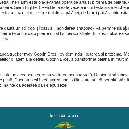
tta The Farm este o adevărată operă de artă sub formă de pălărie. A
vatoare. Siam Fighter Even Betta este vedeta incontestabilă a etichetei
a animalului în fiecare detaliu al pălăriei, de la linii până la intensitat
e caută un stil cool și casual. Închiderea snapback vă permite să ajus
ei permite oricui să o poarte cu stil și personalitate. În plus, culoare
 lor.
apca trucker mov Goorin Bros., evidențiindu-i puterea și prezența. Mar
alelor și atenția la detalii. Goorin Bros. a transformat pălăria în mul
ste un accesoriu care nu va trece neobservată. Designul său inovato
pe piață. Dacă sunteți în căutarea unei pălării care să vă permită să vă
-o înainte ca acestea să se epuizeze.
În colaborare cu