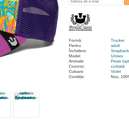
Formă:
Trucker
Pentru:
adult
Închidere:
Snapbac
Model:
Unisex
Animale:
Pește lup
Cozoroc:
curbată
Culoare:
Violet
Condiție:
Nou; 100%