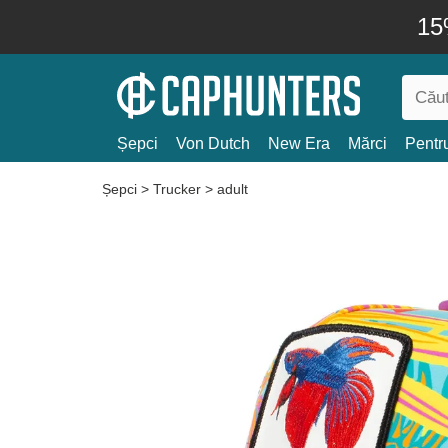
15
Șepci
Von Dutch
New Era
Mărci
Pentru
Șepci
>
Trucker
>
adult