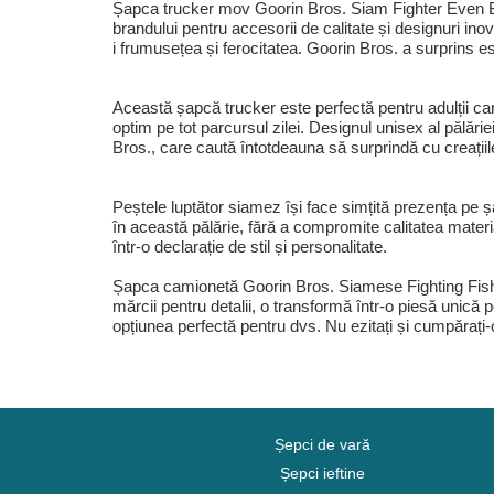
Șapca trucker mov Goorin Bros. Siam Fighter Even Be
brandului pentru accesorii de calitate și designuri ino
i frumusețea și ferocitatea. Goorin Bros. a surprins esenț
Această șapcă trucker este perfectă pentru adulții car
optim pe tot parcursul zilei. Designul unisex al pălări
Bros., care caută întotdeauna să surprindă cu creațiile
Peștele luptător siamez își face simțită prezența pe ș
în această pălărie, fără a compromite calitatea materi
într-o declarație de stil și personalitate.
Șapca camionetă Goorin Bros. Siamese Fighting Fish e
mărcii pentru detalii, o transformă într-o piesă unică 
opțiunea perfectă pentru dvs. Nu ezitați și cumpărați
Șepci de vară
Șepci ieftine