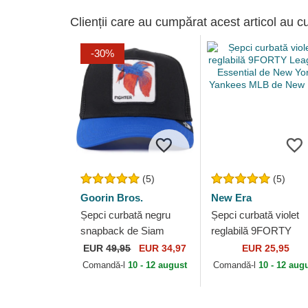
Clienții care au cumpărat acest articol au c
-30%
(5)
(5)
Goorin Bros.
New Era
Șepci curbată negru
Șepci curbată violet
snapback de Siam
reglabilă 9FORTY
Fighter The Farm
League Essential de
EUR
49,95
EUR 34,97
EUR 25,95
Premium The Farm
New York Yankees
Comandă-l
10 - 12 august
Comandă-l
10 - 12 aug
Goorin Bros.
MLB de New Era