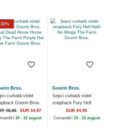
-30%
orin Bros.
Goorin Bros.
pci curbată violet
Șepci curbată violet
apback Goorin Bros.
snapback Fury Hell
at Dead Horse Horse
Hath No Wings The
UR
49,95
EUR 34,97
EUR 44,95
ay The Farm Purple
Farm Goorin Bros.
mandă-l
10 - 12 august
Comandă-l
10 - 12 august
t The...