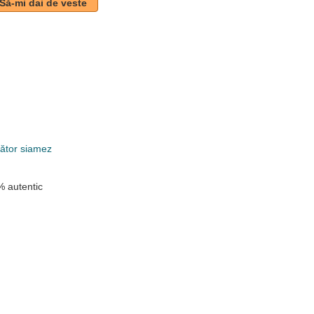
Să-mi dai de veste
k
tător siamez
 autentic