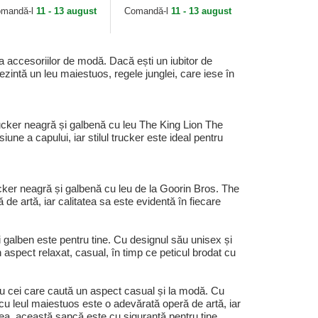
mitice de Capslab
mandă-l
11 - 13 august
Comandă-l
11 - 13 august
 accesoriilor de modă. Dacă ești un iubitor de
ezintă un leu maiestuos, regele junglei, care iese în
rucker neagră și galbenă cu leu The King Lion The
ne a capului, iar stilul trucker este ideal pentru
ucker neagră și galbenă cu leu de la Goorin Bros. The
de artă, iar calitatea sa este evidentă în fiecare
 galben este pentru tine. Cu designul său unisex și
 aspect relaxat, casual, în timp ce peticul brodat cu
ru cei care caută un aspect casual și la modă. Cu
cu leul maiestuos este o adevărată operă de artă, iar
atea, această șapcă este cu siguranță pentru tine.