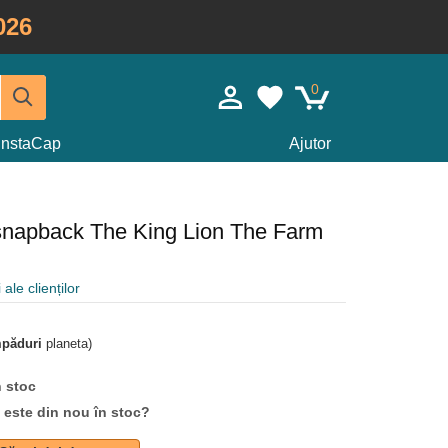
026
0
InstaCap
Ajutor
snapback The King Lion The Farm
 ale clienților
mpăduri
planeta)
n stoc
d este din nou în stoc?