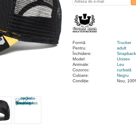
Formă:
Trucker
Pentru:
adult
Închidere:
Snapbac
Model:
Unisex
Animale:
Leu
Cozoroc:
curbată
Culoare:
Negru
Condiție:
Nou; 100%