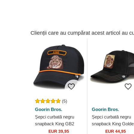
Clienții care au cumpărat acest articol au c
(5)
Goorin Bros.
Goorin Bros.
Șepci curbată negru
Șepci curbată negru
snapback King GB2
snapback King Golde
Lion The Rocker The
Suede The Farm Goo
EUR 39,95
EUR 44,95