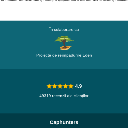
În colaborare cu
Proiecte de reîmpădurire Eden
4.9
49319 recenzii ale clienților
Caphunters