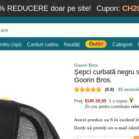
% REDUCERE doar pe site!
Cupon:
CH2
Outlet
ntru copii
Carduri cadou
Noutăți
Categorii
Goorin Bros.
Șepci curbată negru 
Goorin Bros.
(5.0)
45 recenzii
Preţ:
EUR 39,95
1 x copac
(În coș pentru contribuție
reî
Acest produs va fi în curând î
Doriți să primiți un e-mail cân