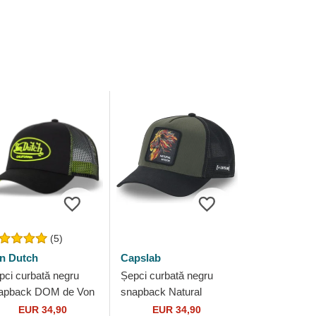
(5)
n Dutch
Capslab
pci curbată negru
Șepci curbată negru
apback DOM de Von
snapback Natural
tch
Mystik MYS Leu Fiare
EUR 34,90
EUR 34,90