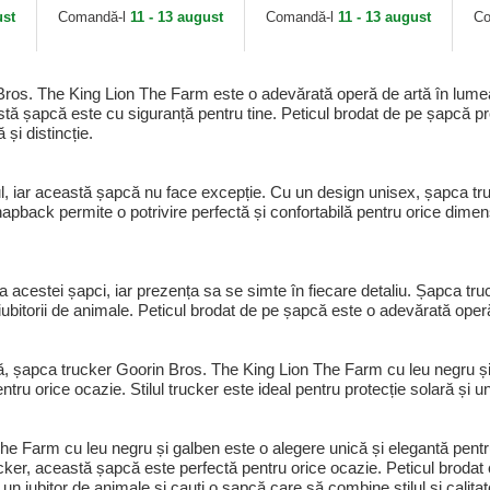
Bros.
ust
Comandă-l
11 - 13 august
Comandă-l
11 - 13 august
Co
Bros. The King Lion The Farm este o adevărată operă de artă în lumea
astă șapcă este cu siguranță pentru tine. Peticul brodat de pe șapcă pr
și distincție.
ul, iar această șapcă nu face excepție. Cu un design unisex, șapca t
pback permite o potrivire perfectă și confortabilă pentru orice dimensiu
a acestei șapci, iar prezența sa se simte în fiecare detaliu. Șapca tr
ubitorii de animale. Peticul brodat de pe șapcă este o adevărată operă 
dă, șapca trucker Goorin Bros. The King Lion The Farm cu leu negru și
u orice ocazie. Stilul trucker este ideal pentru protecție solară și un
he Farm cu leu negru și galben este o alegere unică și elegantă pent
cker, această șapcă este perfectă pentru orice ocazie. Peticul brodat 
i un iubitor de animale și cauți o șapcă care să combine stilul și calit