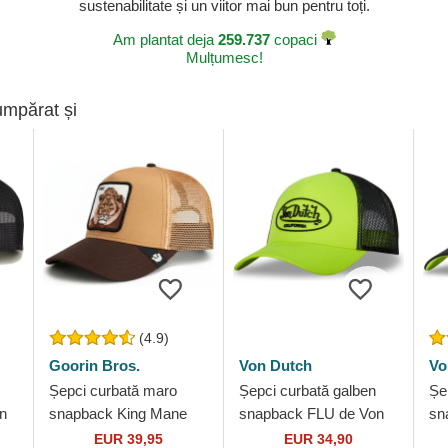
sustenabilitate și un viitor mai bun pentru toți.
Am plantat deja
259.737
copaci
Mulțumesc!
umpărat și
(4.9)
Goorin Bros.
Von Dutch
Vo
Șepci curbată maro
Șepci curbată galben
Șe
n
snapback King Mane
snapback FLU de Von
sn
rin
Man The Farm Goorin
Dutch
Du
EUR 39,95
EUR 34,90