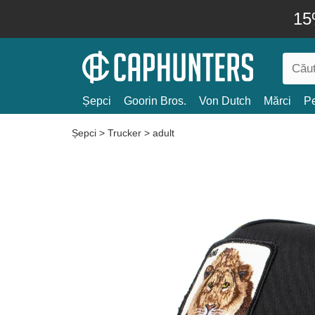
15
Șepci
Goorin Bros.
Von Dutch
Mărci
Pe
Șepci
>
Trucker
>
adult