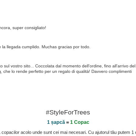
ncora, super consigliato!
 la llegada cumplido. Muchas gracias por todo.
 sul vostro sito... Coccolata dal momento dell'ordine, fino all'arrivo de
ag, che lo rende perfetto per un regalo di qualità! Davvero complimenti
#StyleForTrees
1 șapcă
=
1 Copac
a copacilor acolo unde sunt cei mai necesari. Cu ajutorul tău putem 1