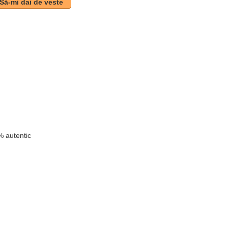
Să-mi dai de veste
k
 autentic