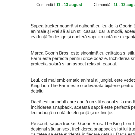
Farm Goorin Bros.
Bros.
Comandă-l
11 - 13 august
Comandă-l
11 - 13 aug
Șapca trucker neagră și galbenă cu leu de la Goorin 
animale și vrei să ai un stil casual, dar la modă, ace
evidență în design și conferă șapcii o notă de eleganță 
Marca Goorin Bros. este sinonimă cu calitatea și stil
Farm este perfectă pentru orice ocazie. Închiderea sna
protecția solară și un aspect relaxat, casual.
Leul, cel mai emblematic animal al junglei, este vedet
King Lion The Farm este o adevărată bijuterie pentru i
detaliu.
Dacă ești un adult care caută un stil casual și la mo
închiderea snapback, această șapcă este perfectă pentr
leu adaugă o notă de eleganță și distincție.
Pe scurt, șapca trucker Goorin Bros. The King Lion T
designul său unisex, închiderea snapback și stilul tru
calitatea sa este evidentă în fiecare detaliu. Dacă eșt