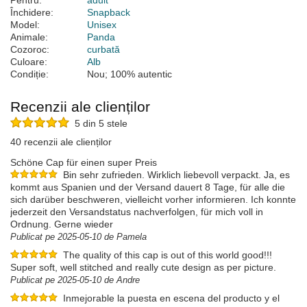
Pentru:
adult
Închidere:
Snapback
Model:
Unisex
Animale:
Panda
Cozoroc:
curbată
Culoare:
Alb
Condiție:
Nou; 100% autentic
Recenzii ale clienților
5 din 5 stele
40 recenzii ale clienților
Schöne Cap für einen super Preis
Bin sehr zufrieden. Wirklich liebevoll verpackt. Ja, es
kommt aus Spanien und der Versand dauert 8 Tage, für alle die
sich darüber beschweren, vielleicht vorher informieren. Ich konnte
jederzeit den Versandstatus nachverfolgen, für mich voll in
Ordnung. Gerne wieder
Publicat pe 2025-05-10 de Pamela
The quality of this cap is out of this world good!!!
Super soft, well stitched and really cute design as per picture.
Publicat pe 2025-05-10 de Andre
Inmejorable la puesta en escena del producto y el