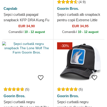
(4.9)
Capslab
Goorin Bros.
Șepci curbată papagal
Șepci curbată alb snapback
snapback KFP DRA Kung Fu
pentru copii Extreme Little
Panda de Capslab
Stripe The Farm Goorin Bros.
EUR 34,90
EUR 34,95
Comandă-l
10 - 12 august
Comandă-l
10 - 12 august
-30%
(5)
(5)
Goorin Bros.
Goorin Bros.
Șepci curbată negru
Șepci curbată negru