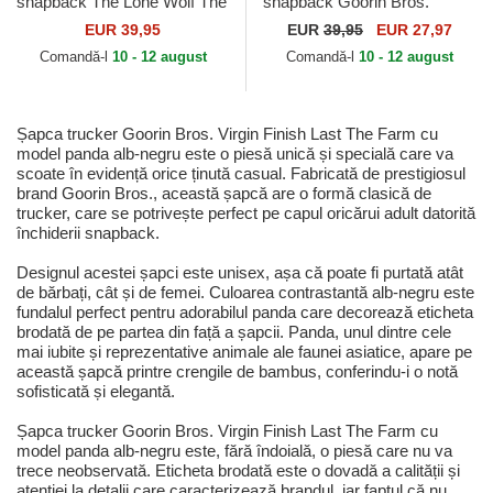
snapback The Lone Wolf The
snapback Goorin Bros.
Farm Goorin Bros.
Dolphin Rizz Rizzky Bizznizz
EUR 39,95
EUR
39,95
EUR 27,97
Great Escape The Farm...
Comandă-l
10 - 12 august
Comandă-l
10 - 12 august
Șapca trucker Goorin Bros. Virgin Finish Last The Farm cu
model panda alb-negru este o piesă unică și specială care va
scoate în evidență orice ținută casual. Fabricată de prestigiosul
brand Goorin Bros., această șapcă are o formă clasică de
trucker, care se potrivește perfect pe capul oricărui adult datorită
închiderii snapback.
Designul acestei șapci este unisex, așa că poate fi purtată atât
de bărbați, cât și de femei. Culoarea contrastantă alb-negru este
fundalul perfect pentru adorabilul panda care decorează eticheta
brodată de pe partea din față a șapcii. Panda, unul dintre cele
mai iubite și reprezentative animale ale faunei asiatice, apare pe
această șapcă printre crengile de bambus, conferindu-i o notă
sofisticată și elegantă.
Șapca trucker Goorin Bros. Virgin Finish Last The Farm cu
model panda alb-negru este, fără îndoială, o piesă care nu va
trece neobservată. Eticheta brodată este o dovadă a calității și
atenției la detalii care caracterizează brandul, iar faptul că nu