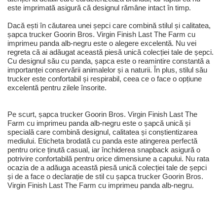
este imprimată asigură că designul rămâne intact în timp.
Dacă ești în căutarea unei șepci care combină stilul și calitatea,
șapca trucker Goorin Bros. Virgin Finish Last The Farm cu
imprimeu panda alb-negru este o alegere excelentă. Nu vei
regreta că ai adăugat această piesă unică colecției tale de șepci.
Cu designul său cu panda, șapca este o reamintire constantă a
importanței conservării animalelor și a naturii. În plus, stilul său
trucker este confortabil și respirabil, ceea ce o face o opțiune
excelentă pentru zilele însorite.
Pe scurt, șapca trucker Goorin Bros. Virgin Finish Last The
Farm cu imprimeu panda alb-negru este o șapcă unică și
specială care combină designul, calitatea și conștientizarea
mediului. Eticheta brodată cu panda este atingerea perfectă
pentru orice ținută casual, iar închiderea snapback asigură o
potrivire confortabilă pentru orice dimensiune a capului. Nu rata
ocazia de a adăuga această piesă unică colecției tale de șepci
și de a face o declarație de stil cu șapca trucker Goorin Bros.
Virgin Finish Last The Farm cu imprimeu panda alb-negru.