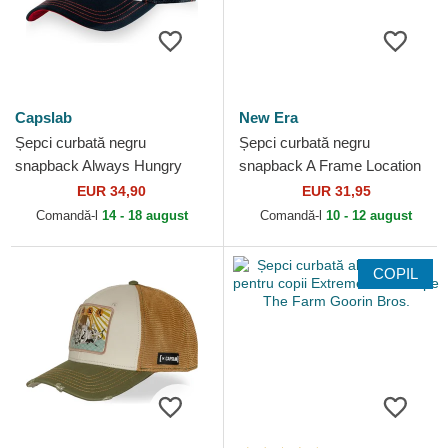
Capslab
New Era
Șepci curbată negru
Șepci curbată negru
snapback Always Hungry
snapback A Frame Location
KFP TAKB Po Kung Fu
de Austin Ciudades y Playas
EUR 34,90
EUR 31,95
Panda de Capslab
Texas de New Era
Comandă-l
14 - 18 august
Comandă-l
10 - 12 august
COPIL