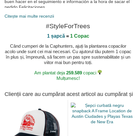
buen hacer en el seguimiento e información a la hora de sacar el
pedido Felicitaciones
Publicat pe 2025-04-23 de Francisco Javier
Citește mai multe recenzii
Wieder ein cooles käppi von goorin bros
#StyleForTrees
super qualität, cooler style, ich liebe meine goorin
bros käppis 👍🏻
1 șapcă
=
1 Copac
Publicat pe 2025-03-27 de Hanna
Când cumperi de la Caphunters, ajuți la plantarea copacilor
acolo unde sunt cei mai necesari. Cu ajutorul tău putem 1 copac
în plus și, împreună, să facem un pas spre sustenabilitate și un
viitor mai bun pentru toți.
Am plantat deja
259.589
copaci
Mulțumesc!
Clienții care au cumpărat acest articol au cumpărat și