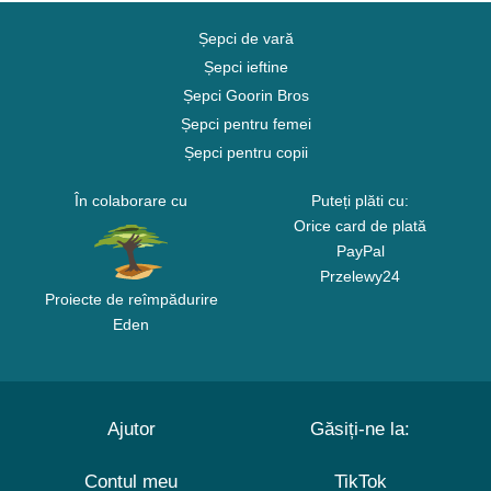
Șepci de vară
Șepci ieftine
Șepci Goorin Bros
Șepci pentru femei
Șepci pentru copii
În colaborare cu
Puteți plăti cu:
Orice card de plată
PayPal
Przelewy24
Proiecte de reîmpădurire
Eden
Ajutor
Găsiți-ne la:
Contul meu
TikTok