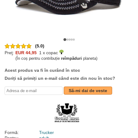
(5.0)
Preţ:
EUR 44,95
1 x copac
(În coș pentru contribuție
reîmpăduri
planeta)
Acest produs va fi în curând în stoc
Doriți să primiți un e-mail când este din nou în stoc?
Să-mi dai de veste
Formă:
Trucker